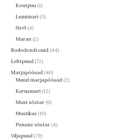
Kontpuu
1
Lumimari
3
Sirel
4
Maran
2
Rododendronid
44
Lehtpuud
72
Marjapõõsad
46
Muud marjapõõsad
2
Karusmari
12
Must sõstar
6
Mustikas
10
Punane sõstar
4
Viljapuud
79