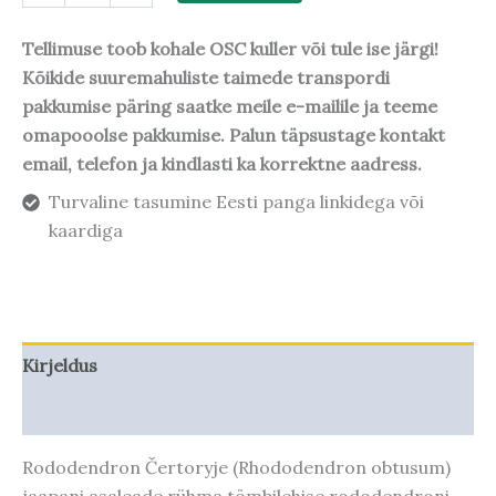
Tellimuse toob kohale OSC kuller või tule ise järgi!
Kõikide suuremahuliste taimede transpordi
pakkumise päring saatke meile e-mailile ja teeme
omapooolse pakkumise. Palun täpsustage kontakt
email, telefon ja kindlasti ka korrektne aadress.
Turvaline tasumine Eesti panga linkidega või
kaardiga
Kirjeldus
Taime kasvupotentsiaal
Rododendron Čertoryje (Rhododendron obtusum)
jaapani asaleade rühma tömbilehise rododendroni