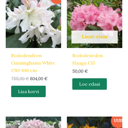
hind
hind
oli:
on:
755,00 €.
604,00 €.
Laost otsas
Rododendron
Rododenrdon
Cunninghams White
Haaga C15
C90 100 cm
50,00
€
755,00
€
604,00
€
Loe edasi
Lisa korvi
UUS!