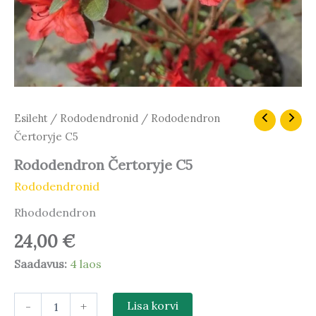
Rododendron
Esileht
/
Rododendronid
/ Rododendron
Čertoryje
Čertoryje C5
C5
kogus
Rododendron Čertoryje C5
Rododendronid
Rhododendron
24,00
€
Saadavus:
4 laos
-
+
Lisa korvi