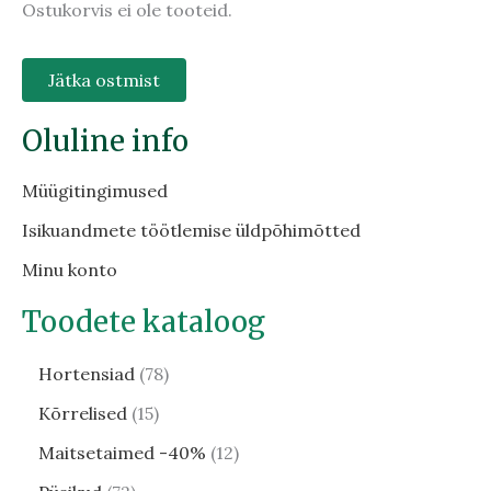
Ostukorvis ei ole tooteid.
Jätka ostmist
Oluline info
Müügitingimused
Isikuandmete töötlemise üldpõhimõtted
Minu konto
Toodete kataloog
Hortensiad
78
Kõrrelised
15
Maitsetaimed -40%
12