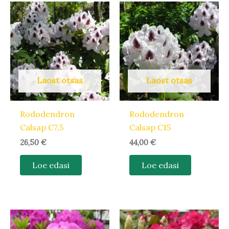
Laost otsas
Laost otsas
Rododendron
Rododendron
Calsap C7,5
Calsap C15
26,50
€
44,00
€
Loe edasi
Loe edasi