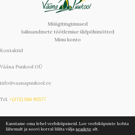
Müügitingimused
Isikuandmete töötlemise üldpõhimõtted
Minu konto
Kontaktid
Vääna Puukool OÜ
info@vaanapuukool.ee
Tel.
+(372) 566 95577
Kasutame oma lehel veebiküpsiseid. Loe veebiküpsiste kohta
lähemalt ja soovi korral lülita välja
seadete
alt.
Copyright © 2026 Vääna Puukool | Bwebbie.com