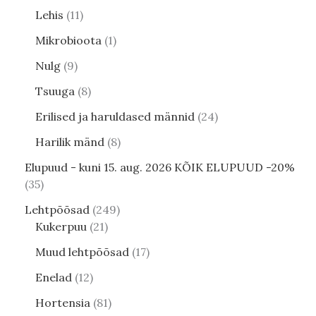
Lehis
11
Mikrobioota
1
Nulg
9
Tsuuga
8
Erilised ja haruldased männid
24
Harilik mänd
8
Elupuud - kuni 15. aug. 2026 KÕIK ELUPUUD -20%
35
Lehtpõõsad
249
Kukerpuu
21
Muud lehtpõõsad
17
Enelad
12
Hortensia
81