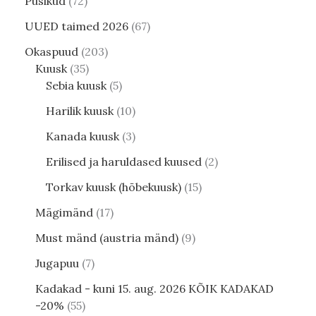
Püsikud
72
UUED taimed 2026
67
Okaspuud
203
Kuusk
35
Sebia kuusk
5
Harilik kuusk
10
Kanada kuusk
3
Erilised ja haruldased kuused
2
Torkav kuusk (hõbekuusk)
15
Mägimänd
17
Must mänd (austria mänd)
9
Jugapuu
7
Kadakad - kuni 15. aug. 2026 KÕIK KADAKAD
-20%
55