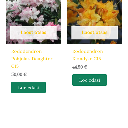
Laost otsas
Laost otsas
Rododendron
Rododendron
Pohjola’s Daughter
Klondyke C15
C15
44,50
€
50,00
€
Loe edasi
Loe edasi