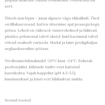
sort.
Õitseb mai lõpus – juuni alguses väga rikkalikult. Õied
on lillakasroosad, kattes õitsemise ajal peaaegu kogu
põõsa. Lehed on väikesed, tumerohelised ja läikivad,
püsides pehmemal talvel okstel, kuid karmimal talvel
võivad osaliselt variseda. Madal ja laiuv pooligihaljas
aeglasekasvuline põõsas.
Võrdlemisi külmakindel -20°C kuni -24°C
.
Eelistab
poolvarjulist, külmade tuulte eest kaitstud
kasvukohta. Vajab happelist (pH 4,5–5,5),
huumusrikast ja hästi vett läbilaskvat mulda.
Seotud tooted