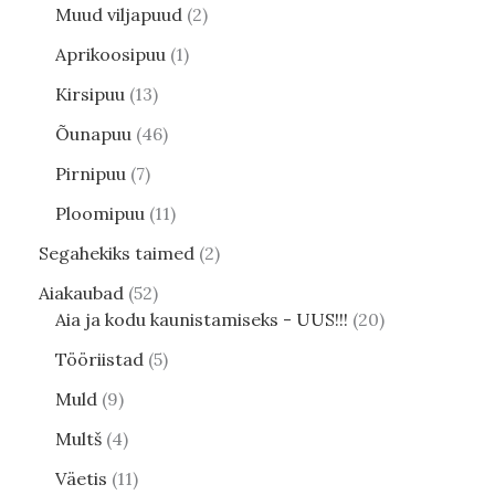
Muud viljapuud
2
Aprikoosipuu
1
Kirsipuu
13
Õunapuu
46
Pirnipuu
7
Ploomipuu
11
Segahekiks taimed
2
Aiakaubad
52
Aia ja kodu kaunistamiseks - UUS!!!
20
Tööriistad
5
Muld
9
Multš
4
Väetis
11