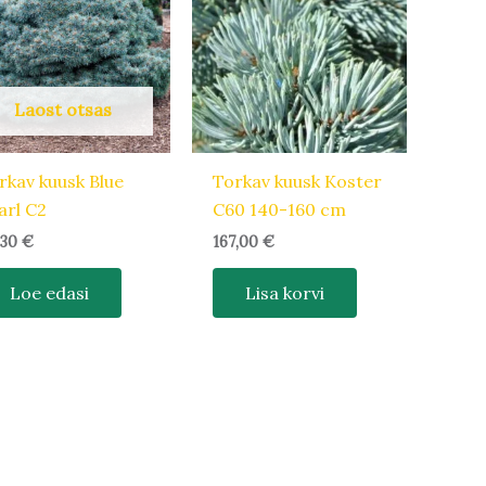
Laost otsas
rkav kuusk Blue
Torkav kuusk Koster
arl C2
C60 140-160 cm
,30
€
167,00
€
Loe edasi
Lisa korvi