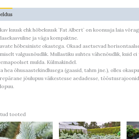
jeldus
Taime kasvupotentsiaal
kav kuusk ehk hõbekuusk `Fat Albert` on koonusja laia võrag
lasekasvuline ja väga kompaktne.
avate hõbesiniste okastega. Oksad asetsevad horisontaalse
miselt valgusnõudlik. Mullastiku suhtes vähenõudlik, kuid ei t
vemapoolset mulda. Külmakindel.
a hea õhusaastekindlusega (gaasid, tahm jne.), olles okasp
repärane jõulupuu väikestesse aedadesse, tööstusrajoonides
lopuu.
tud tooted