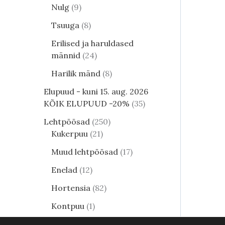
Nulg
9
Tsuuga
8
Erilised ja haruldased
männid
24
Harilik mänd
8
Elupuud - kuni 15. aug. 2026
KÕIK ELUPUUD -20%
35
Lehtpõõsad
250
Kukerpuu
21
Muud lehtpõõsad
17
Enelad
12
Hortensia
82
Kontpuu
1
Lumimari
3