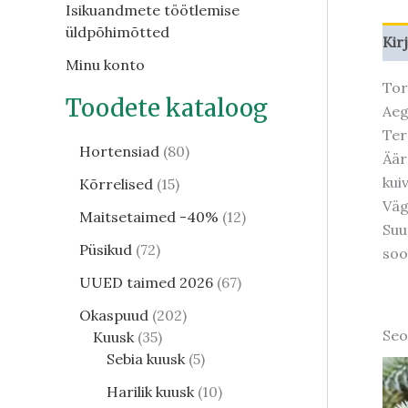
Isikuandmete töötlemise
üldpõhimõtted
Kir
Minu konto
Tor
Toodete kataloog
Aeg
Ter
Hortensiad
80
Äär
kui
Kõrrelised
15
Väg
Maitsetaimed -40%
12
Suu
Püsikud
72
soo
UUED taimed 2026
67
Okaspuud
202
Seo
Kuusk
35
Sebia kuusk
5
Harilik kuusk
10