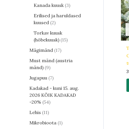
Kanada kuusk
3
Erilised ja haruldased
kuused
2
Torkav kuusk
(hõbekuusk)
15
T
Mägimänd
17
G
Must mänd (austria
t
mänd)
9
3
Jugapuu
7
Kadakad - kuni 15. aug.
2026 KÕIK KADAKAD
-20%
54
Lehis
11
Mikrobioota
1