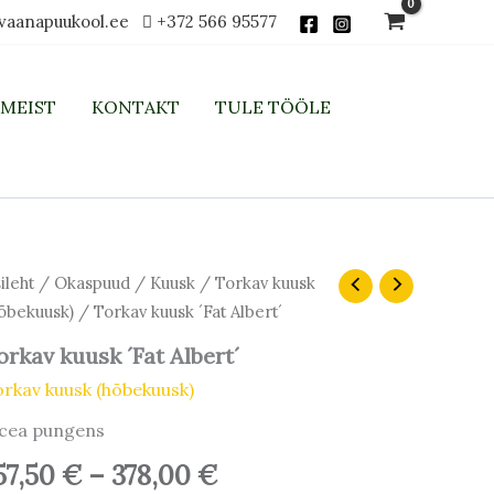
vaanapuukool.ee
+372 566 95577
MEIST
KONTAKT
TULE TÖÖLE
Hinnavahemik:
rkav
ileht
/
Okaspuud
/
Kuusk
/
Torkav kuusk
usk
157,50 €
õbekuusk)
/ Torkav kuusk ´Fat Albert´
at
kuni
bert
orkav kuusk ´Fat Albert´
378,00 €
rkav kuusk (hõbekuusk)
gus
icea pungens
57,50
€
–
378,00
€