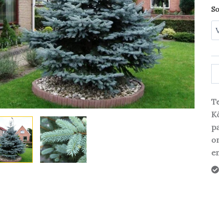
So
Te
Kõ
pa
o
em