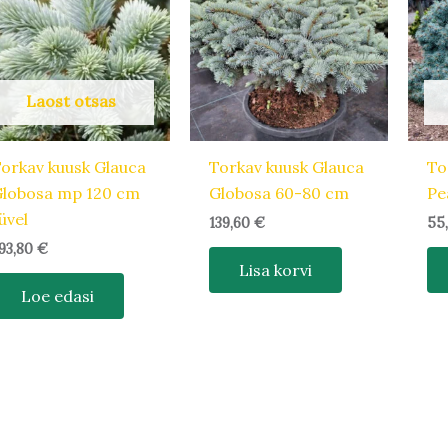
Laost otsas
orkav kuusk Glauca
Torkav kuusk Glauca
To
lobosa mp 120 cm
Globosa 60-80 cm
Pe
üvel
139,60
€
55
93,80
€
Lisa korvi
Loe edasi