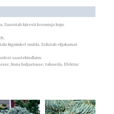
a. Saavutab kiiresti koonusja kuju.
lt.
alu liigniisket mulda. Eelistab viljakamat
uudest saastekindlaim.
se, linna haljastusse, taluaeda. Efektne