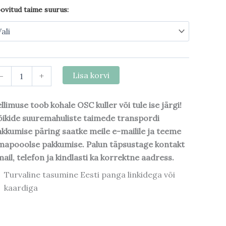
ovitud taime suurus:
-
+
Lisa korvi
llimuse toob kohale OSC kuller või tule ise järgi!
ikide suuremahuliste taimede transpordi
kkumise päring saatke meile e-mailile ja teeme
mapooolse pakkumise. Palun täpsustage kontakt
ail, telefon ja kindlasti ka korrektne aadress.
Turvaline tasumine Eesti panga linkidega või
kaardiga