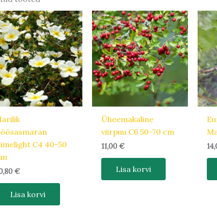
arilik
Üheemakaline
Eu
põõsasmaran
viirpuu C6 50-70 cm
Ma
imelight C4 40-50
11,00
€
14
cm
Lisa korvi
0,80
€
Lisa korvi