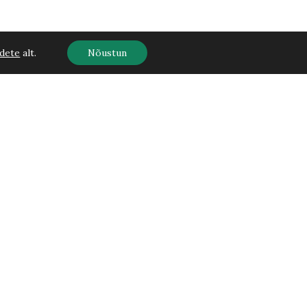
dete
alt.
Nõustun
Kontaktid
Vääna Puukool OÜ