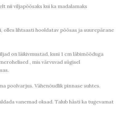
elt nii viljapõõsaks kui ka madalamaks
, olles lihtsasti hooldatav põõsas ja suurepärane
 Viljad on läikivmustad, kuni 1 cm läbimõõduga
merohelised , mis värvuvad sügisel
sas.
kama poolvarjus. Vähenõudlik pinnase suhtes.
aldada vanemad oksad. Talub hästi ka tugevamat