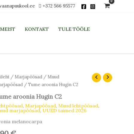
vaanapuukool.ee
+372 566 95577
MEIST
KONTAKT
TULE TÖÖLE
ileht
/
Marjapõõsad
/
Muud
arjapõõsad
/ Tume aroonia Hugin C2
ume aroonia Hugin C2
ehtpõõsad
,
Marjapõõsad
,
Muud lehtpõõsad
,
uud marjapõõsad
,
UUED taimed 2026
ronia melanocarpa
,90
€