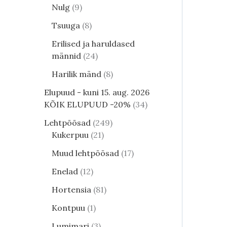
Nulg
9
Tsuuga
8
Erilised ja haruldased
männid
24
Harilik mänd
8
Elupuud - kuni 15. aug. 2026
KÕIK ELUPUUD -20%
34
Lehtpõõsad
249
Kukerpuu
21
Muud lehtpõõsad
17
Enelad
12
Hortensia
81
Kontpuu
1
Lumimari
3