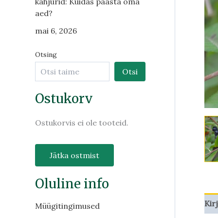
kahjurid: Kuidas päästa oma
aed?
mai 6, 2026
Otsing
Otsi
Ostukorv
Ostukorvis ei ole tooteid.
Jätka ostmist
Oluline info
Kir
Müügitingimused