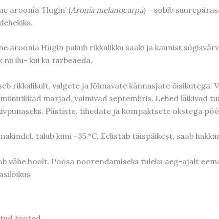
e aroonia ‘Hugin’ (
Aronia melanocarpa
) – sobib suurepäras
rdehekiks.
e aroonia Hugin pakub rikkalikku saaki ja kaunist sügisvärvi
k nii ilu- kui ka tarbeaeda.
seb rikkalikult, valgete ja lõhnavate kännasjate õisikutega.
amiinirikkad marjad, valmivad septembris. Lehed läikivad tu
kivpunaseks. Püstiste, tihedate ja kompaktsete okstega põõ
makindel, talub kuni –35 °C. Eelistab täispäikest, saab hak
ab vähe hoolt. Põõsa noorendamiseks tuleks aeg-ajalt eem
asilõikus
tud tooted