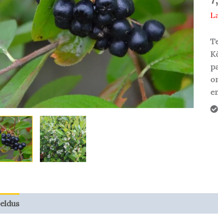
La
Te
Kõ
pa
o
em
jeldus
Taime kasvupotentsiaal