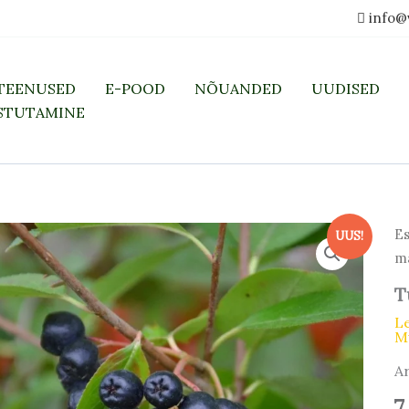
info@
TEENUSED
E-POOD
NÕUANDED
UUDISED
STUTAMINE
Es
UUS!
m
T
L
M
A
7