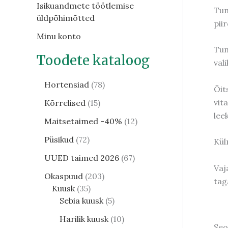
Isikuandmete töötlemise
Tum
üldpõhimõtted
pii
Minu konto
Tum
Toodete kataloog
vali
Hortensiad
78
Õit
vit
Kõrrelised
15
lee
Maitsetaimed -40%
12
Püsikud
72
Kül
UUED taimed 2026
67
Vaj
Okaspuud
203
tag
Kuusk
35
Sebia kuusk
5
Harilik kuusk
10
Seo