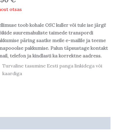
ost otsas
llimuse toob kohale OSC kuller või tule ise järgi!
ikide suuremahuliste taimede transpordi
kkumise päring saatke meile e-mailile ja teeme
mapooolse pakkumise. Palun täpsustage kontakt
ail, telefon ja kindlasti ka korrektne aadress.
Turvaline tasumine Eesti panga linkidega või
kaardiga