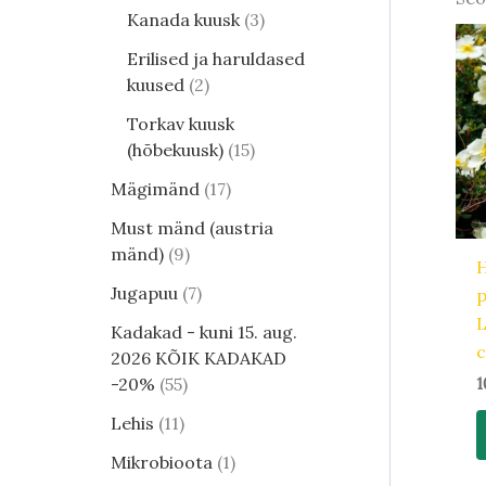
Kanada kuusk
3
Erilised ja haruldased
kuused
2
Torkav kuusk
(hõbekuusk)
15
Mägimänd
17
Must mänd (austria
mänd)
9
H
Jugapuu
7
L
Kadakad - kuni 15. aug.
2026 KÕIK KADAKAD
-20%
55
1
Lehis
11
Mikrobioota
1