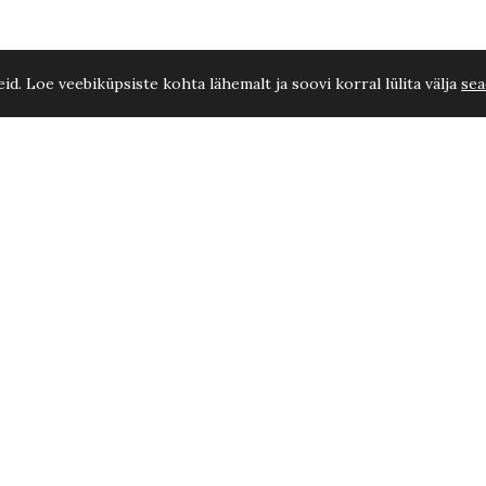
d. Loe veebiküpsiste kohta lähemalt ja soovi korral lülita välja
sea
Müügitingimused