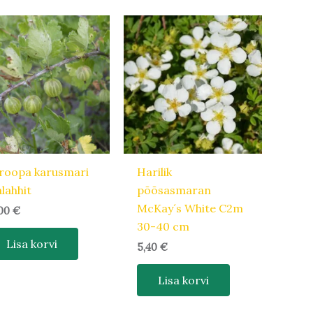
roopa karusmari
Harilik
lahhit
põõsasmaran
McKay´s White C2m
,00
€
30-40 cm
Lisa korvi
5,40
€
Lisa korvi