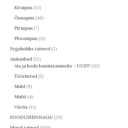
Kirsipuu
13
Õunapuu
46
Pirnipuu
7
Ploomipuu
11
Segahekiks taimed
2
Aiakaubad
52
Aia ja kodu kaunistamiseks - UUS!!!
20
Tööriistad
5
Muld
9
Multš
4
Väetis
11
SOODUSHINNAGA!
20
Muud taimed
100