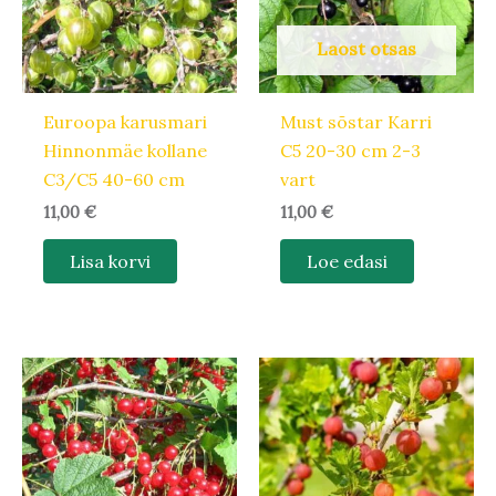
Laost otsas
Euroopa karusmari
Must sõstar Karri
Hinnonmäe kollane
C5 20-30 cm 2-3
C3/C5 40-60 cm
vart
11,00
€
11,00
€
Lisa korvi
Loe edasi