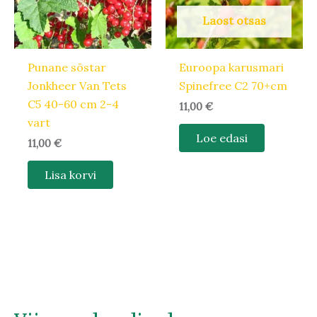
Laost otsas
Punane sõstar
Euroopa karusmari
Jonkheer Van Tets
Spinefree C2 70+cm
C5 40-60 cm 2-4
11,00
€
vart
Loe edasi
11,00
€
Lisa korvi