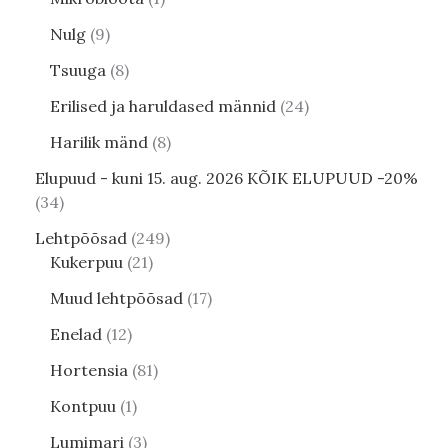
Nulg
9
Tsuuga
8
Erilised ja haruldased männid
24
Harilik mänd
8
Elupuud - kuni 15. aug. 2026 KÕIK ELUPUUD -20%
34
Lehtpõõsad
249
Kukerpuu
21
Muud lehtpõõsad
17
Enelad
12
Hortensia
81
Kontpuu
1
Lumimari
3