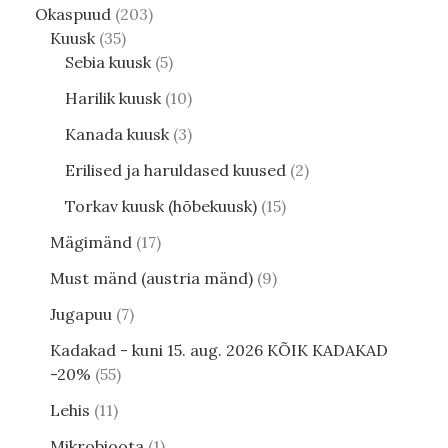
Okaspuud
203
Kuusk
35
Sebia kuusk
5
Harilik kuusk
10
Kanada kuusk
3
Erilised ja haruldased kuused
2
Torkav kuusk (hõbekuusk)
15
Mägimänd
17
Must mänd (austria mänd)
9
Jugapuu
7
Kadakad - kuni 15. aug. 2026 KÕIK KADAKAD
-20%
55
Lehis
11
Mikrobioota
1