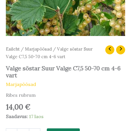
Valge
Esileht
/
Marjapõõsad
/ Valge sõstar Suur
sõstar
Valge C7,5 50-70 cm 4-6 vart
Suur
Valge
Valge sõstar Suur Valge C7,5 50-70 cm 4-6
C7,5
vart
50-
70
Marjapõõsad
cm
Ribes rubrum
4-
6
14,00
€
vart
kogus
Saadavus:
17 laos