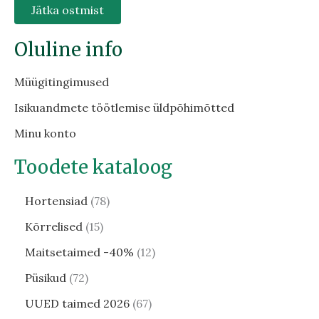
Jätka ostmist
Oluline info
Müügitingimused
Isikuandmete töötlemise üldpõhimõtted
Minu konto
Toodete kataloog
Hortensiad
78
Kõrrelised
15
Maitsetaimed -40%
12
Püsikud
72
UUED taimed 2026
67