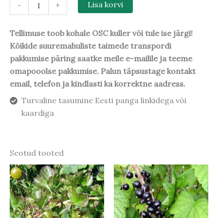
-
+
Lisa korvi
Tellimuse toob kohale OSC kuller või tule ise järgi!
Kõikide suuremahuliste taimede transpordi
pakkumise päring saatke meile e-mailile ja teeme
omapooolse pakkumise. Palun täpsustage kontakt
email, telefon ja kindlasti ka korrektne aadress.
Turvaline tasumine Eesti panga linkidega või
kaardiga
Seotud tooted