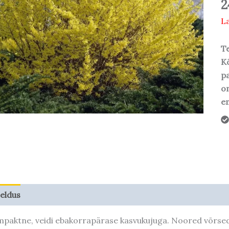
2
La
Te
Kõ
pa
o
em
jeldus
Taime kasvupotentsiaal
paktne, veidi ebakorrapärase kasvukujuga. Noored võrsed