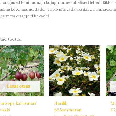
argused kuni munaja kujuga tumerohelised lehed. Rikkalikult
asniisketel aiamuldadel. Sobib istutada üksikult, rühmadena 
 esimesi õitsejaid kevadel.
tud tooted
Laost otsas
uroopa karusmari
Harilik
Mu
usski
põõsasmaran
C7