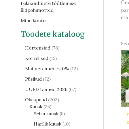
Ümm
Isikuandmete töötlemise
par
üldpõhimõtted
üks
Minu konto
Toodete kataloog
Seo
Hortensiad
78
Kõrrelised
15
Maitsetaimed -40%
12
Püsikud
72
UUED taimed 2026
67
Okaspuud
203
Kuusk
35
Sebia kuusk
5
E
R
Harilik kuusk
10