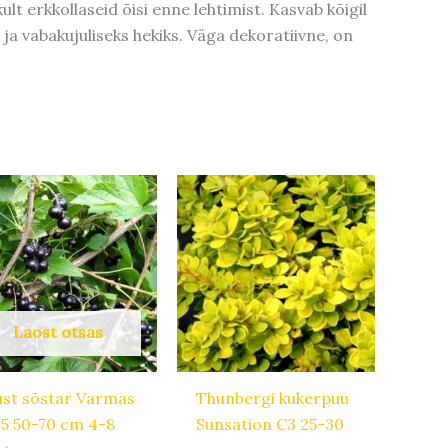
 erkkollaseid õisi enne lehtimist. Kasvab kõigil
ja vabakujuliseks hekiks. Väga dekoratiivne, on
Laost otsas
st sõstar Varmas
Thunbergi kukerpuu
,5 50-70 cm 4-8
Sunsation C3 25-30