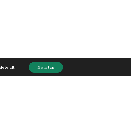
dete
alt.
Nõustun