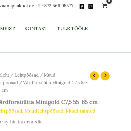
vaanapuukool.ee
+372 566 95577
MEIST
KONTAKT
TULE TÖÖLE
ileht
/
Lehtpõõsad
/
Muud
htpõõsad
/ Värdforsüütia Minigold C7,5 55-
5 cm
ärdforsüütia Minigold C7,5 55-65 cm
ehtpõõsad
,
Muud lehtpõõsad
,
Muud taimed
rsythia intermedia