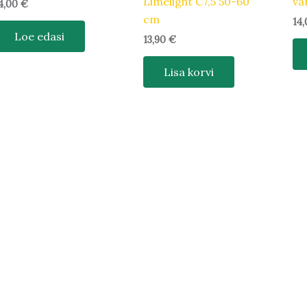
Limelight C7,5 50-60
va
4,00
€
cm
14
Loe edasi
13,90
€
Lisa korvi