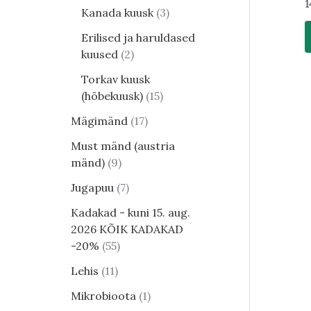
1
Kanada kuusk
3
Erilised ja haruldased
kuused
2
Torkav kuusk
(hõbekuusk)
15
Mägimänd
17
Must mänd (austria
mänd)
9
Jugapuu
7
Kadakad - kuni 15. aug.
2026 KÕIK KADAKAD
-20%
55
Lehis
11
Mikrobioota
1