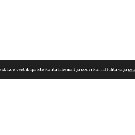
d. Loe veebiküpsiste kohta lähemalt ja soovi korral lülita välja
sea