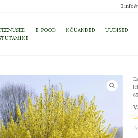
info@
TEENUSED
E-POOD
NÕUANDED
UUDISED
STUTAMINE
Es
le
6
V
L
Fo