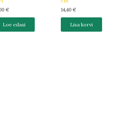
rt
cm
,00
€
14,40
€
Loe edasi
Lisa korvi