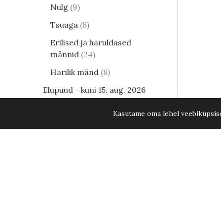
Nulg
9
Tsuuga
8
Erilised ja haruldased
männid
24
Harilik mänd
8
Elupuud - kuni 15. aug. 2026
KÕIK ELUPUUD -20%
34
Kasutame oma lehel veebiküpsisei
Lehtpõõsad
249
Kukerpuu
21
Muud lehtpõõsad
17
Enelad
12
Hortensia
81
Kontpuu
1
Lumimari
3