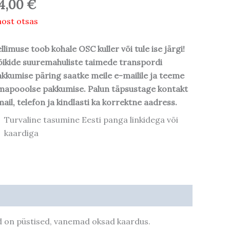
4,00
€
ost otsas
llimuse toob kohale OSC kuller või tule ise järgi!
ikide suuremahuliste taimede transpordi
kkumise päring saatke meile e-mailile ja teeme
mapooolse pakkumise. Palun täpsustage kontakt
ail, telefon ja kindlasti ka korrektne aadress.
Turvaline tasumine Eesti panga linkidega või
kaardiga
 on püstised, vanemad oksad kaardus.