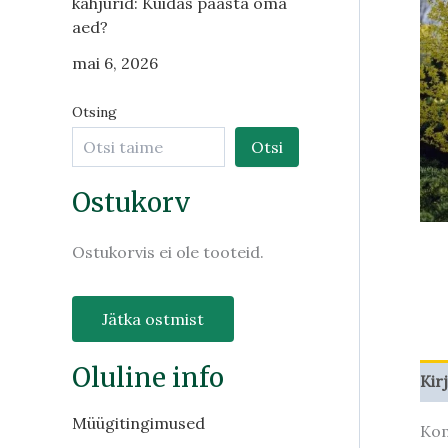
kahjurid: Kuidas päästa oma
aed?
mai 6, 2026
Otsing
Otsi
Ostukorv
Ostukorvis ei ole tooteid.
Jätka ostmist
Oluline info
Kir
Müügitingimused
Kom