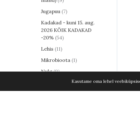
mänd)
9
Jugapuu
7
Kadakad - kuni 15. aug.
2026 KÕIK KADAKAD
-20%
54
Lehis
11
Mikrobioota
1
Nulg
9
Kasutame oma lehel veebiküpsisei
Tsuuga
8
Erilised ja haruldased
männid
24
Harilik mänd
8
Elupuud - kuni 15. aug.
2026 KÕIK ELUPUUD
-20%
35