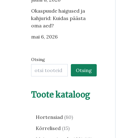
Okaspuude haigused ja
kahjurid: Kuidas päästa
oma aed?
mai 6, 2026
Otsing
Otsing
Toote kataloog
Hortensiad
80
Kõrrelised
15