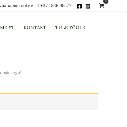
vaanapuukool.ee
+372 566 95577
MEIST
KONTAKT
TULE TÖÖLE
dustusega!