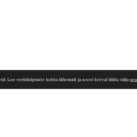
d. Loe veebiküpsiste kohta lähemalt ja soovi korral lülita välja
sea