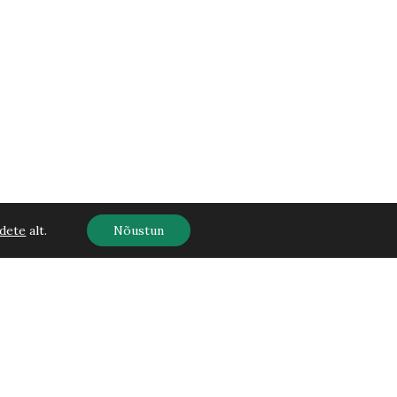
dete
alt.
Nõustun