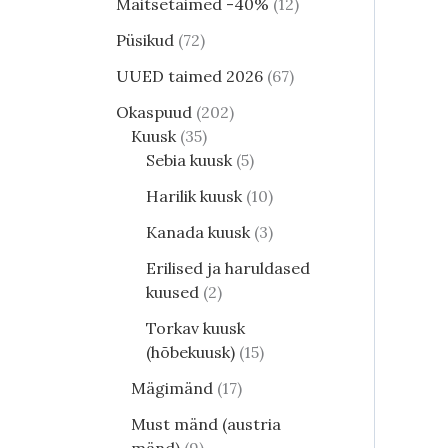
Maitsetaimed -40%
12
Püsikud
72
UUED taimed 2026
67
Okaspuud
202
Kuusk
35
Sebia kuusk
5
Harilik kuusk
10
Kanada kuusk
3
Erilised ja haruldased
kuused
2
Torkav kuusk
(hõbekuusk)
15
Mägimänd
17
Must mänd (austria