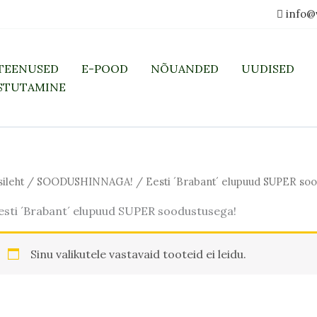
info@
TEENUSED
E-POOD
NÕUANDED
UUDISED
STUTAMINE
sileht
/
SOODUSHINNAGA!
/ Eesti ´Brabant´ elupuud SUPER soo
esti ´Brabant´ elupuud SUPER soodustusega!
Sinu valikutele vastavaid tooteid ei leidu.