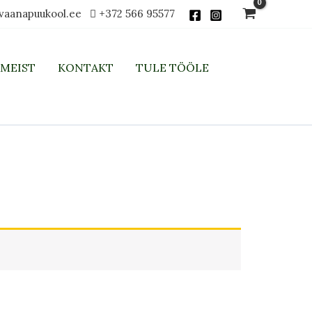
vaanapuukool.ee
+372 566 95577
MEIST
KONTAKT
TULE TÖÖLE