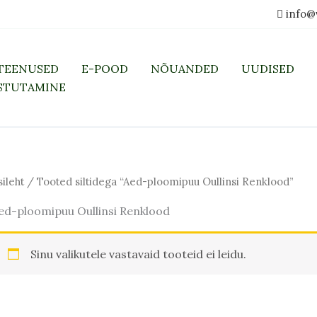
info@
TEENUSED
E-POOD
NÕUANDED
UUDISED
STUTAMINE
sileht
/ Tooted siltidega “Aed-ploomipuu Oullinsi Renklood”
ed-ploomipuu Oullinsi Renklood
Sinu valikutele vastavaid tooteid ei leidu.