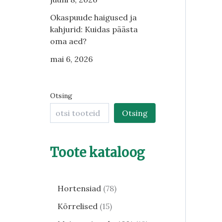
Okaspuude haigused ja
kahjurid: Kuidas päästa
oma aed?
mai 6, 2026
Otsing
Otsing
Toote kataloog
Hortensiad
78
Kõrrelised
15