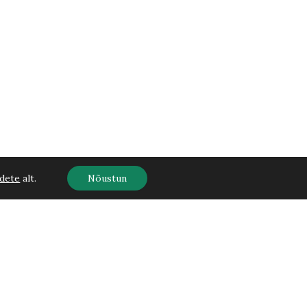
dete
alt.
Nõustun