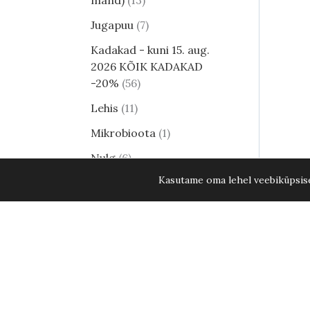
mänd)
13
Jugapuu
7
Kadakad - kuni 15. aug.
2026 KÕIK KADAKAD
-20%
56
Lehis
11
Mikrobioota
1
Nulg
6
Kasutame oma lehel veebiküpsisei
Tsuuga
8
Erilised ja haruldased
männid
25
Harilik mänd
17
Elupuud - kuni 15. aug.
2026 KÕIK ELUPUUD
-20%
58