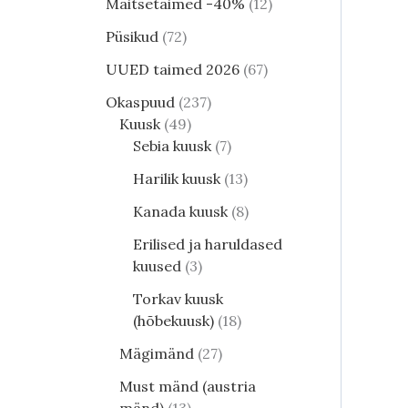
Maitsetaimed -40%
12
Püsikud
72
UUED taimed 2026
67
Okaspuud
237
Kuusk
49
Sebia kuusk
7
Harilik kuusk
13
Kanada kuusk
8
Erilised ja haruldased
kuused
3
Torkav kuusk
(hõbekuusk)
18
Mägimänd
27
Must mänd (austria