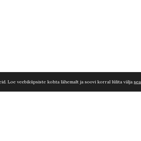
d. Loe veebiküpsiste kohta lähemalt ja soovi korral lülita välja
sea