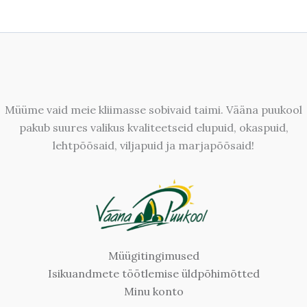
Müüme vaid meie kliimasse sobivaid taimi. Vääna puukool
pakub suures valikus kvaliteetseid elupuid, okaspuid,
lehtpõõsaid, viljapuid ja marjapõõsaid!
Müügitingimused
Isikuandmete töötlemise üldpõhimõtted
Minu konto