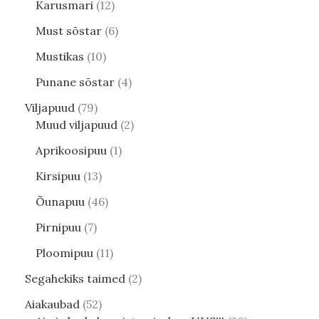
Karusmari
12
Must sõstar
6
Mustikas
10
Punane sõstar
4
Viljapuud
79
Muud viljapuud
2
Aprikoosipuu
1
Kirsipuu
13
Õunapuu
46
Pirnipuu
7
Ploomipuu
11
Segahekiks taimed
2
Aiakaubad
52