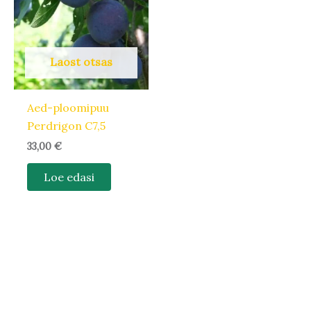
Laost otsas
Aed-ploomipuu
Perdrigon C7,5
33,00
€
Loe edasi