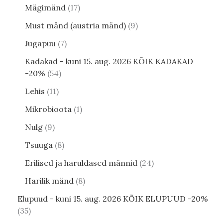
Mägimänd
17
Must mänd (austria mänd)
9
Jugapuu
7
Kadakad - kuni 15. aug. 2026 KÕIK KADAKAD
-20%
54
Lehis
11
Mikrobioota
1
Nulg
9
Tsuuga
8
Erilised ja haruldased männid
24
Harilik mänd
8
Elupuud - kuni 15. aug. 2026 KÕIK ELUPUUD -20%
35