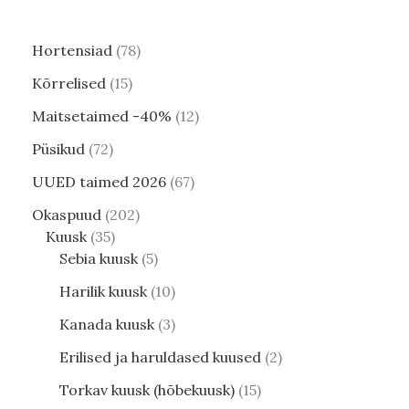
Hortensiad
78
Kõrrelised
15
Maitsetaimed -40%
12
Püsikud
72
UUED taimed 2026
67
Okaspuud
202
Kuusk
35
Sebia kuusk
5
Harilik kuusk
10
Kanada kuusk
3
Erilised ja haruldased kuused
2
Torkav kuusk (hõbekuusk)
15