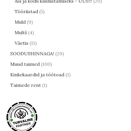
Aia ja kodu kaunistamiseks - UUS!!!
20
Tööriistad
5
Muld
9
Multš
4
Väetis
11
SOODUSHINNAGA!
20
Muud taimed
100
Kinkekaardid ja töötoad
1
Taimede rent
1