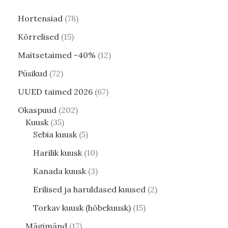
Hortensiad
78
Kõrrelised
15
Maitsetaimed -40%
12
Püsikud
72
UUED taimed 2026
67
Okaspuud
202
Kuusk
35
Sebia kuusk
5
Harilik kuusk
10
Kanada kuusk
3
Erilised ja haruldased kuused
2
Torkav kuusk (hõbekuusk)
15
Mägimänd
17