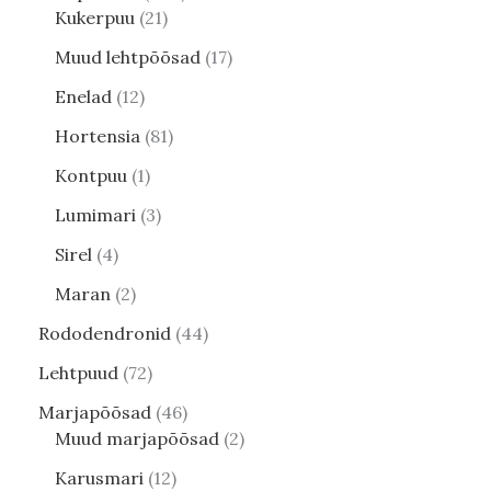
Kukerpuu
21
Muud lehtpõõsad
17
Enelad
12
Hortensia
81
Kontpuu
1
Lumimari
3
Sirel
4
Maran
2
Rododendronid
44
Lehtpuud
72
Marjapõõsad
46
Muud marjapõõsad
2
Karusmari
12