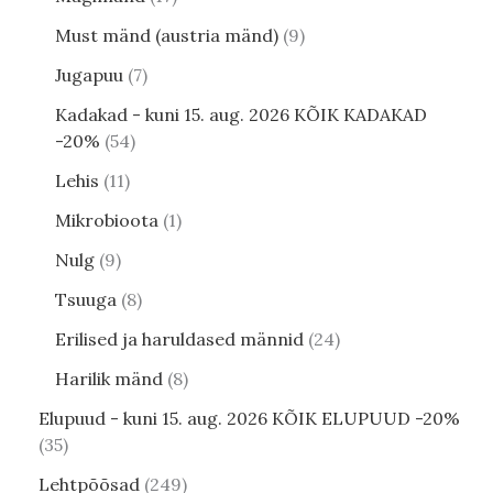
Must mänd (austria mänd)
9
Jugapuu
7
Kadakad - kuni 15. aug. 2026 KÕIK KADAKAD
-20%
54
Lehis
11
Mikrobioota
1
Nulg
9
Tsuuga
8
Erilised ja haruldased männid
24
Harilik mänd
8
Elupuud - kuni 15. aug. 2026 KÕIK ELUPUUD -20%
35
Lehtpõõsad
249