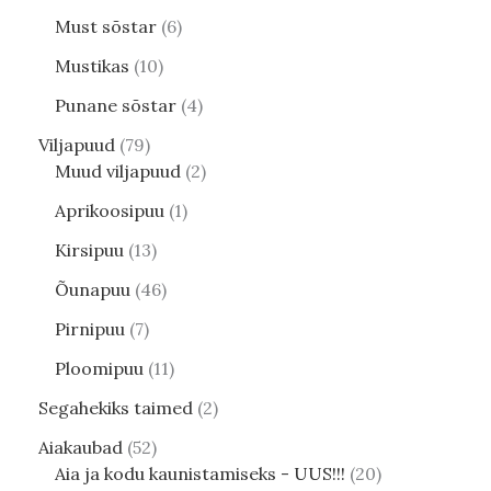
Must sõstar
6
Mustikas
10
Punane sõstar
4
Viljapuud
79
Muud viljapuud
2
Aprikoosipuu
1
Kirsipuu
13
Õunapuu
46
Pirnipuu
7
Ploomipuu
11
Segahekiks taimed
2
Aiakaubad
52
Aia ja kodu kaunistamiseks - UUS!!!
20