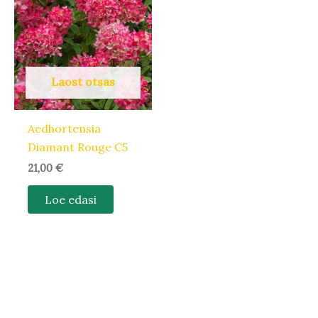
Laost otsas
Aedhortensia
Diamant Rouge C5
21,00
€
Loe edasi