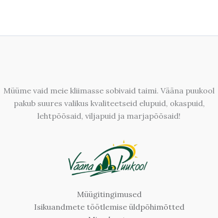
Müüme vaid meie kliimasse sobivaid taimi. Vääna puukool
pakub suures valikus kvaliteetseid elupuid, okaspuid,
lehtpõõsaid, viljapuid ja marjapõõsaid!
Müügitingimused
Isikuandmete töötlemise üldpõhimõtted