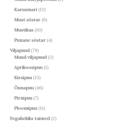
Karusmari
12
Must sõstar
6
Mustikas
10
Punane sõstar
4
Viljapuud
79
Muud viljapuud
2
Aprikoosipuu
1
Kirsipuu
13
Õunapuu
46
Pirnipuu
7
Ploomipuu
11
Segahekiks taimed
2