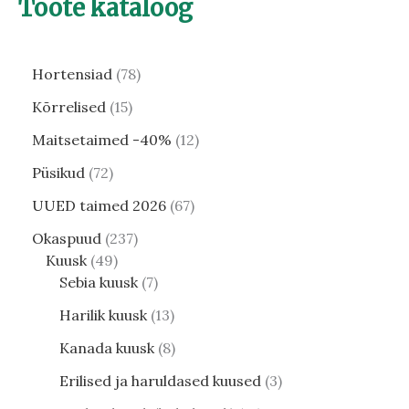
Toote kataloog
Hortensiad
78
Kõrrelised
15
Maitsetaimed -40%
12
Püsikud
72
UUED taimed 2026
67
Okaspuud
237
Kuusk
49
Sebia kuusk
7
Harilik kuusk
13
Kanada kuusk
8
Erilised ja haruldased kuused
3