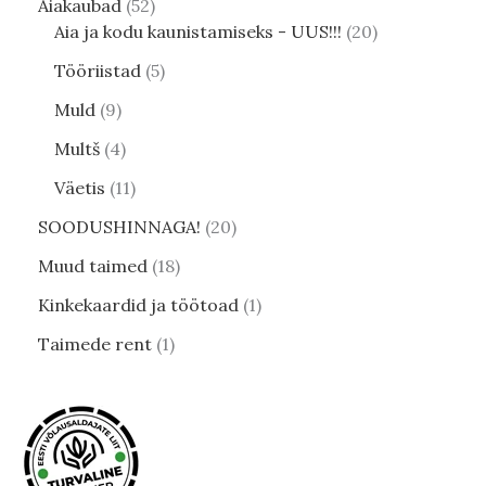
Aiakaubad
52
Aia ja kodu kaunistamiseks - UUS!!!
20
Tööriistad
5
Muld
9
Multš
4
Väetis
11
SOODUSHINNAGA!
20
Muud taimed
18
Kinkekaardid ja töötoad
1
Taimede rent
1