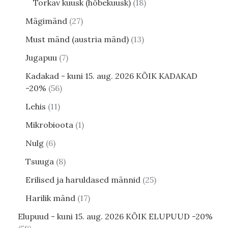
Torkav kuusk (hõbekuusk)
18
Mägimänd
27
Must mänd (austria mänd)
13
Jugapuu
7
Kadakad - kuni 15. aug. 2026 KÕIK KADAKAD
-20%
56
Lehis
11
Mikrobioota
1
Nulg
6
Tsuuga
8
Erilised ja haruldased männid
25
Harilik mänd
17
Elupuud - kuni 15. aug. 2026 KÕIK ELUPUUD -20%