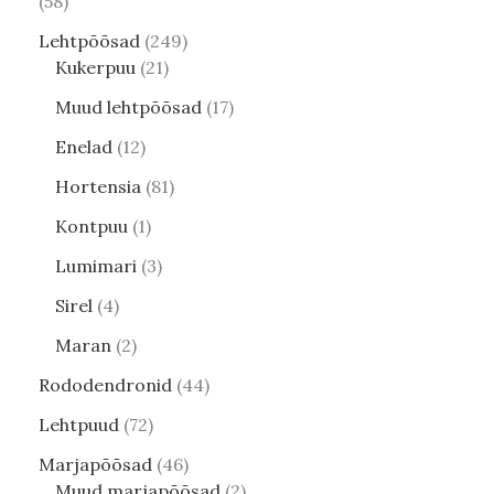
58
Lehtpõõsad
249
Kukerpuu
21
Muud lehtpõõsad
17
Enelad
12
Hortensia
81
Kontpuu
1
Lumimari
3
Sirel
4
Maran
2
Rododendronid
44
Lehtpuud
72
Marjapõõsad
46
Muud marjapõõsad
2