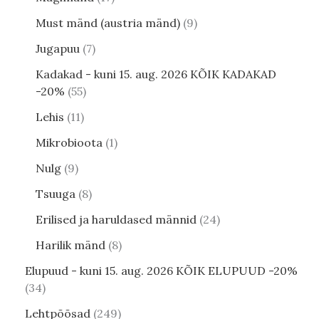
Must mänd (austria mänd)
9
Jugapuu
7
Kadakad - kuni 15. aug. 2026 KÕIK KADAKAD
-20%
55
Lehis
11
Mikrobioota
1
Nulg
9
Tsuuga
8
Erilised ja haruldased männid
24
Harilik mänd
8
Elupuud - kuni 15. aug. 2026 KÕIK ELUPUUD -20%
34
Lehtpõõsad
249