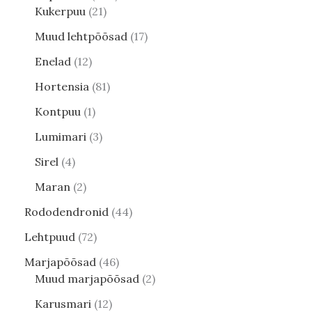
Kukerpuu
21
Muud lehtpõõsad
17
Enelad
12
Hortensia
81
Kontpuu
1
Lumimari
3
Sirel
4
Maran
2
Rododendronid
44
Lehtpuud
72
Marjapõõsad
46
Muud marjapõõsad
2
Karusmari
12