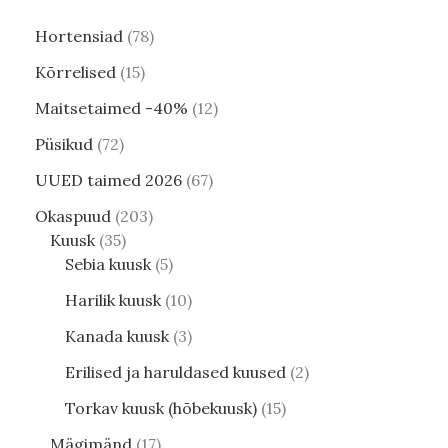
Hortensiad
78
Kõrrelised
15
Maitsetaimed -40%
12
Püsikud
72
UUED taimed 2026
67
Okaspuud
203
Kuusk
35
Sebia kuusk
5
Harilik kuusk
10
Kanada kuusk
3
Erilised ja haruldased kuused
2
Torkav kuusk (hõbekuusk)
15
Mägimänd
17