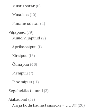
Must sõstar
6
Mustikas
10
Punane sõstar
4
Viljapuud
79
Muud viljapuud
2
Aprikoosipuu
1
Kirsipuu
13
Õunapuu
46
Pirnipuu
7
Ploomipuu
11
Segahekiks taimed
2
Aiakaubad
52
Aia ja kodu kaunistamiseks - UUS!!!
20