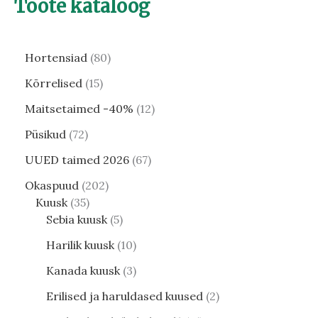
Toote kataloog
Hortensiad
80
Kõrrelised
15
Maitsetaimed -40%
12
Püsikud
72
UUED taimed 2026
67
Okaspuud
202
Kuusk
35
Sebia kuusk
5
Harilik kuusk
10
Kanada kuusk
3
Erilised ja haruldased kuused
2