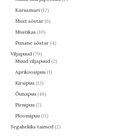
Karusmari
12
Must sõstar
6
Mustikas
10
Punane sõstar
4
Viljapuud
79
Muud viljapuud
2
Aprikoosipuu
1
Kirsipuu
13
Õunapuu
46
Pirnipuu
7
Ploomipuu
11
Segahekiks taimed
2