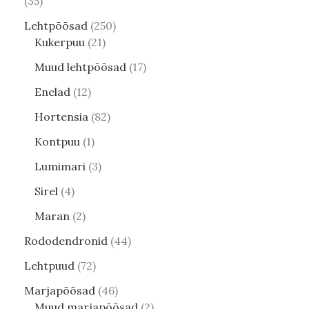
35
Lehtpõõsad
250
Kukerpuu
21
Muud lehtpõõsad
17
Enelad
12
Hortensia
82
Kontpuu
1
Lumimari
3
Sirel
4
Maran
2
Rododendronid
44
Lehtpuud
72
Marjapõõsad
46
Muud marjapõõsad
2