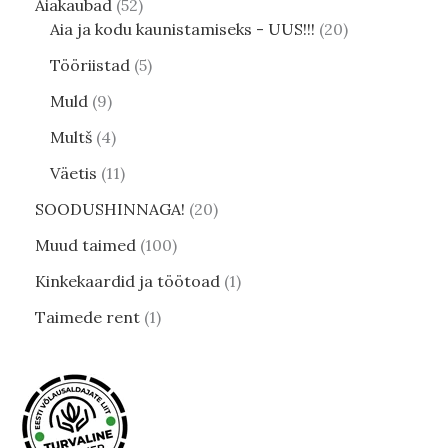
Aiakaubad
52
Aia ja kodu kaunistamiseks - UUS!!!
20
Tööriistad
5
Muld
9
Multš
4
Väetis
11
SOODUSHINNAGA!
20
Muud taimed
100
Kinkekaardid ja töötoad
1
Taimede rent
1