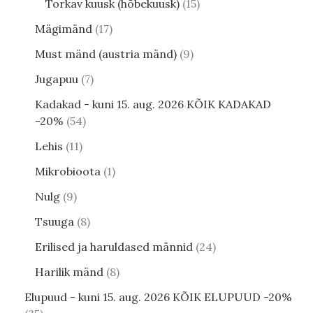
Torkav kuusk (hõbekuusk)
15
Mägimänd
17
Must mänd (austria mänd)
9
Jugapuu
7
Kadakad - kuni 15. aug. 2026 KÕIK KADAKAD
-20%
54
Lehis
11
Mikrobioota
1
Nulg
9
Tsuuga
8
Erilised ja haruldased männid
24
Harilik mänd
8
Elupuud - kuni 15. aug. 2026 KÕIK ELUPUUD -20%