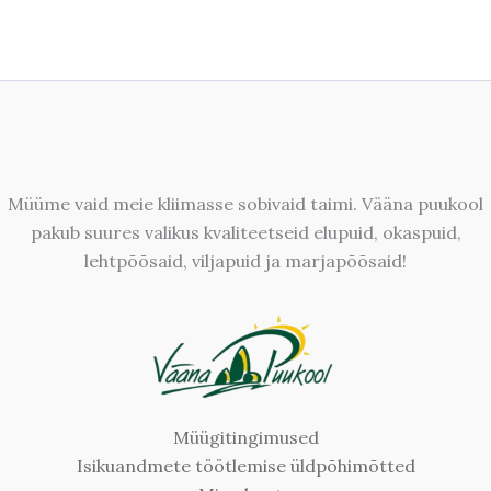
Müüme vaid meie kliimasse sobivaid taimi. Vääna puukool
pakub suures valikus kvaliteetseid elupuid, okaspuid,
lehtpõõsaid, viljapuid ja marjapõõsaid!
Müügitingimused
Isikuandmete töötlemise üldpõhimõtted