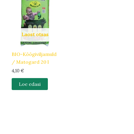
Laost otsas
BIO-Köögiviljamuld
/ Matogard 20 l
4,10
€
Loe edasi