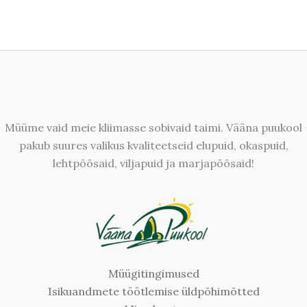
Müüme vaid meie kliimasse sobivaid taimi. Vääna puukool
pakub suures valikus kvaliteetseid elupuid, okaspuid,
lehtpõõsaid, viljapuid ja marjapõõsaid!
Müügitingimused
Isikuandmete töötlemise üldpõhimõtted