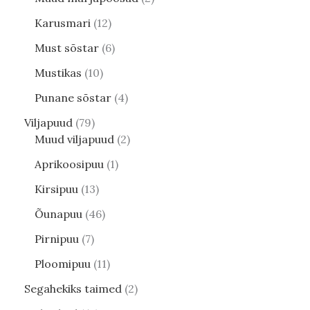
Karusmari
12
Must sõstar
6
Mustikas
10
Punane sõstar
4
Viljapuud
79
Muud viljapuud
2
Aprikoosipuu
1
Kirsipuu
13
Õunapuu
46
Pirnipuu
7
Ploomipuu
11
Segahekiks taimed
2