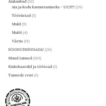
Aiakaubad
52
Aia ja kodu kaunistamiseks - UUS!!!
20
Tööriistad
5
Muld
9
Multš
4
Väetis
11
SOODUSHINNAGA!
20
Muud taimed
101
Kinkekaardid ja töötoad
1
Taimede rent
1