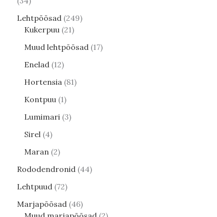
34
Lehtpõõsad
249
Kukerpuu
21
Muud lehtpõõsad
17
Enelad
12
Hortensia
81
Kontpuu
1
Lumimari
3
Sirel
4
Maran
2
Rododendronid
44
Lehtpuud
72
Marjapõõsad
46
Muud marjapõõsad
2