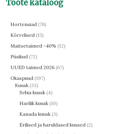
Toote kataloog
Hortensiad
78
Kõrrelised
15
Maitsetaimed -40%
12
Püsikud
72
UUED taimed 2026
67
Okaspuud
197
Kuusk
33
Sebia kuusk
4
Harilik kuusk
10
Kanada kuusk
3
Erilised ja haruldased kuused
2