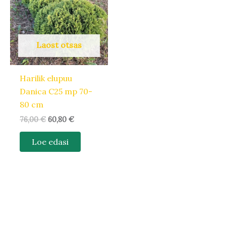
Laost otsas
Harilik elupuu
Danica C25 mp 70-
80 cm
76,00
€
60,80
€
Loe edasi