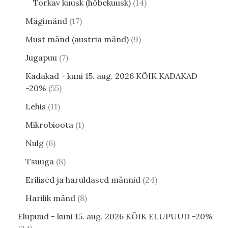
Torkav kuusk (hõbekuusk)
14
Mägimänd
17
Must mänd (austria mänd)
9
Jugapuu
7
Kadakad - kuni 15. aug. 2026 KÕIK KADAKAD
-20%
55
Lehis
11
Mikrobioota
1
Nulg
6
Tsuuga
8
Erilised ja haruldased männid
24
Harilik mänd
8
Elupuud - kuni 15. aug. 2026 KÕIK ELUPUUD -20%