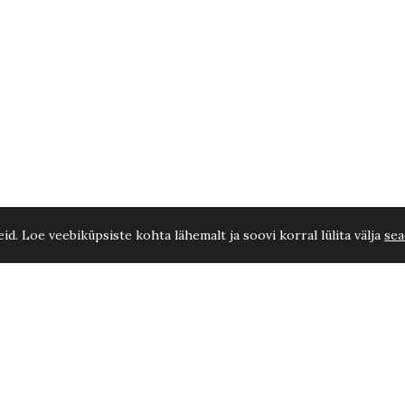
d. Loe veebiküpsiste kohta lähemalt ja soovi korral lülita välja
sea