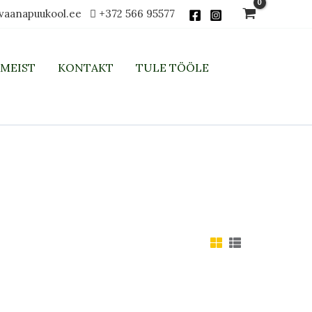
vaanapuukool.ee
+372 566 95577
MEIST
KONTAKT
TULE TÖÖLE