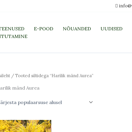
info@
TEENUSED
E-POOD
NÕUANDED
UUDISED
STUTAMINE
sileht
/ Tooted siltidega “Harilik mänd Aurea”
arilik mänd Aurea