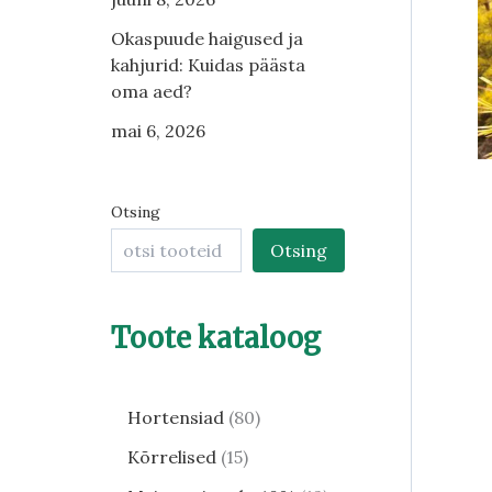
Okaspuude haigused ja
kahjurid: Kuidas päästa
oma aed?
mai 6, 2026
Otsing
Otsing
Toote kataloog
Hortensiad
80
Kõrrelised
15