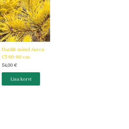
Harilik mänd Aurea
C5 60-80 cm
54,00
€
Lisa korvi