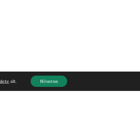
dete
alt.
Nõustun