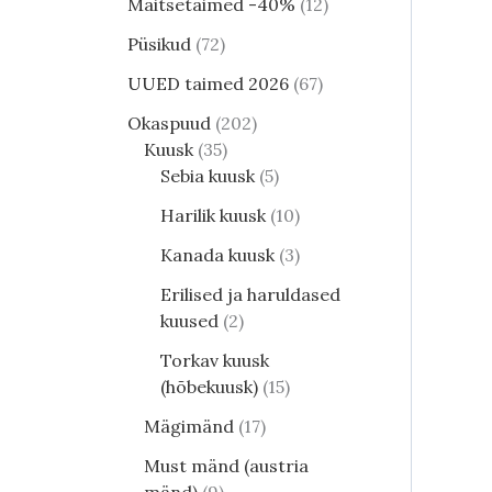
Maitsetaimed -40%
12
Püsikud
72
UUED taimed 2026
67
Okaspuud
202
Kuusk
35
Sebia kuusk
5
Harilik kuusk
10
Kanada kuusk
3
Erilised ja haruldased
kuused
2
Torkav kuusk
(hõbekuusk)
15
Mägimänd
17
Must mänd (austria