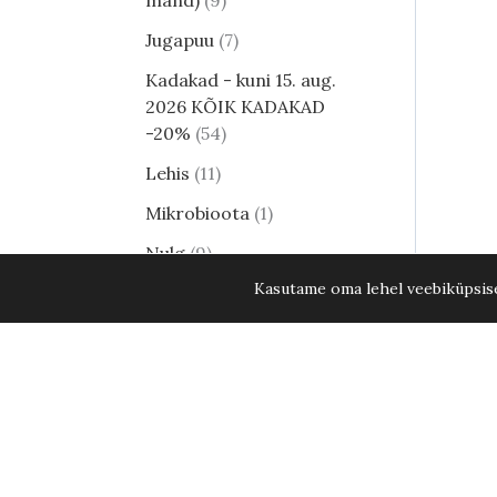
mänd)
9
Jugapuu
7
Kadakad - kuni 15. aug.
2026 KÕIK KADAKAD
-20%
54
Lehis
11
Mikrobioota
1
Nulg
9
Kasutame oma lehel veebiküpsisei
Tsuuga
8
Erilised ja haruldased
männid
24
Harilik mänd
8
Elupuud - kuni 15. aug.
2026 KÕIK ELUPUUD
-20%
35