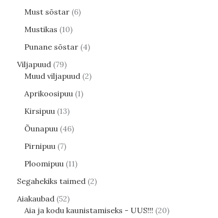
Must sõstar
6
Mustikas
10
Punane sõstar
4
Viljapuud
79
Muud viljapuud
2
Aprikoosipuu
1
Kirsipuu
13
Õunapuu
46
Pirnipuu
7
Ploomipuu
11
Segahekiks taimed
2
Aiakaubad
52
Aia ja kodu kaunistamiseks - UUS!!!
20