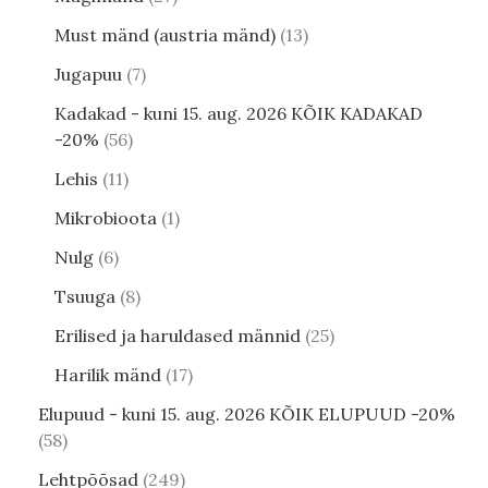
Must mänd (austria mänd)
13
Jugapuu
7
Kadakad - kuni 15. aug. 2026 KÕIK KADAKAD
-20%
56
Lehis
11
Mikrobioota
1
Nulg
6
Tsuuga
8
Erilised ja haruldased männid
25
Harilik mänd
17
Elupuud - kuni 15. aug. 2026 KÕIK ELUPUUD -20%
58
Lehtpõõsad
249