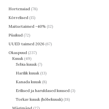
Hortensiad
78
Kõrrelised
15
Maitsetaimed -40%
12
Püsikud
72
UUED taimed 2026
67
Okaspuud
237
Kuusk
49
Sebia kuusk
7
Harilik kuusk
13
Kanada kuusk
8
Erilised ja haruldased kuused
3
Torkav kuusk (hõbekuusk)
18
Mägimänd
27