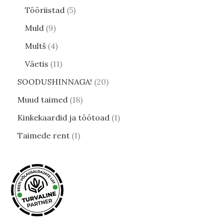
Tööriistad
5
Muld
9
Multš
4
Väetis
11
SOODUSHINNAGA!
20
Muud taimed
18
Kinkekaardid ja töötoad
1
Taimede rent
1