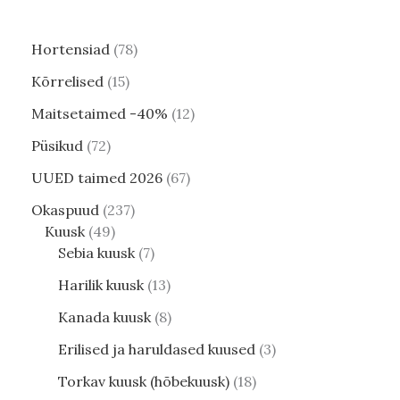
Hortensiad
78
Kõrrelised
15
Maitsetaimed -40%
12
Püsikud
72
UUED taimed 2026
67
Okaspuud
237
Kuusk
49
Sebia kuusk
7
Harilik kuusk
13
Kanada kuusk
8
Erilised ja haruldased kuused
3
Torkav kuusk (hõbekuusk)
18