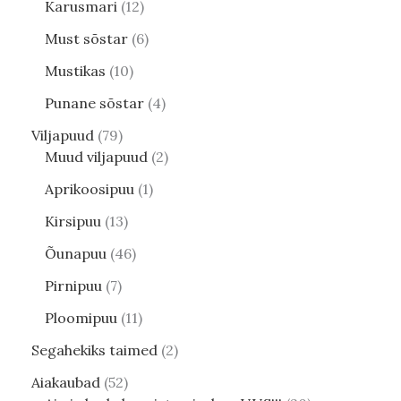
Karusmari
12
Must sõstar
6
Mustikas
10
Punane sõstar
4
Viljapuud
79
Muud viljapuud
2
Aprikoosipuu
1
Kirsipuu
13
Õunapuu
46
Pirnipuu
7
Ploomipuu
11
Segahekiks taimed
2
Aiakaubad
52