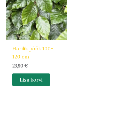
Harilik pöök 100-
120 cm
23,90
€
Lisa korvi