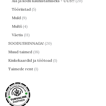
Aia ja kodu kaunistamiseks - UUS!!!
20
Tööriistad
5
Muld
9
Multš
4
Väetis
11
SOODUSHINNAGA!
20
Muud taimed
18
Kinkekaardid ja töötoad
1
Taimede rent
1