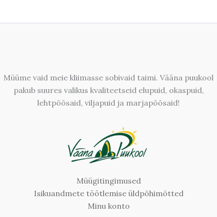
Müüme vaid meie kliimasse sobivaid taimi. Vääna puukool
pakub suures valikus kvaliteetseid elupuid, okaspuid,
lehtpõõsaid, viljapuid ja marjapõõsaid!
Müügitingimused
Isikuandmete töötlemise üldpõhimõtted
Minu konto