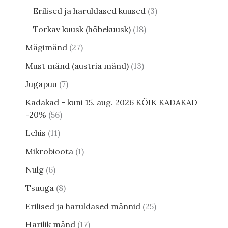
Erilised ja haruldased kuused
3
Torkav kuusk (hõbekuusk)
18
Mägimänd
27
Must mänd (austria mänd)
13
Jugapuu
7
Kadakad - kuni 15. aug. 2026 KÕIK KADAKAD
-20%
56
Lehis
11
Mikrobioota
1
Nulg
6
Tsuuga
8
Erilised ja haruldased männid
25
Harilik mänd
17