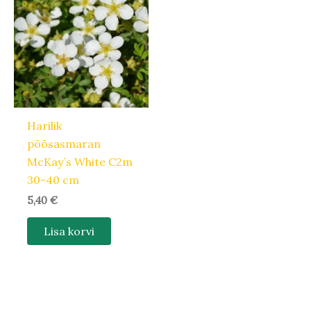
Harilik
põõsasmaran
McKay´s White C2m
30-40 cm
5,40
€
Lisa korvi