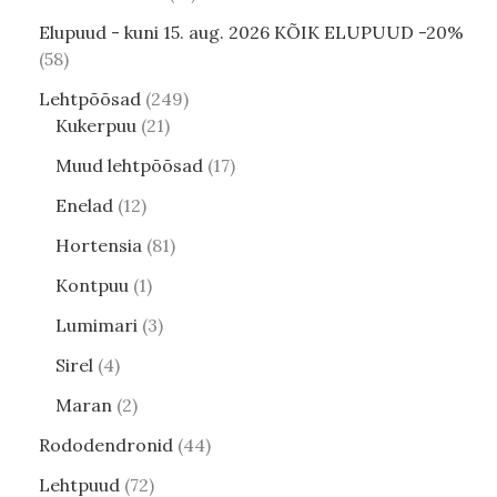
Elupuud - kuni 15. aug. 2026 KÕIK ELUPUUD -20%
58
Lehtpõõsad
249
Kukerpuu
21
Muud lehtpõõsad
17
Enelad
12
Hortensia
81
Kontpuu
1
Lumimari
3
Sirel
4
Maran
2
Rododendronid
44
Lehtpuud
72