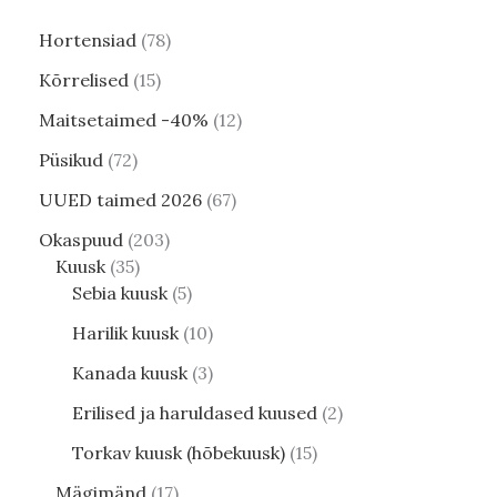
Hortensiad
78
Kõrrelised
15
Maitsetaimed -40%
12
Püsikud
72
UUED taimed 2026
67
Okaspuud
203
Kuusk
35
Sebia kuusk
5
Harilik kuusk
10
Kanada kuusk
3
Erilised ja haruldased kuused
2
Torkav kuusk (hõbekuusk)
15
Mägimänd
17