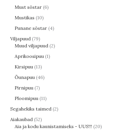
Must sõstar
6
Mustikas
10
Punane sõstar
4
Viljapuud
79
Muud viljapuud
2
Aprikoosipuu
1
Kirsipuu
13
Õunapuu
46
Pirnipuu
7
Ploomipuu
11
Segahekiks taimed
2
Aiakaubad
52
Aia ja kodu kaunistamiseks - UUS!!!
20