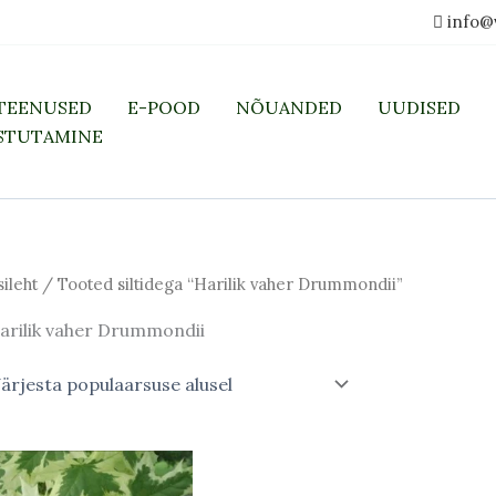
info@
TEENUSED
E-POOD
NÕUANDED
UUDISED
STUTAMINE
sileht
/ Tooted siltidega “Harilik vaher Drummondii”
arilik vaher Drummondii