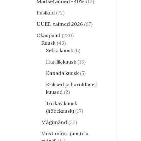
Maitsetaimed -40%
12
Püsikud
72
UUED taimed 2026
67
Okaspuud
220
Kuusk
43
Sebia kuusk
6
Harilik kuusk
13
Kanada kuusk
5
Erilised ja haruldased
kuused
2
Torkav kuusk
(hõbekuusk)
17
Mägimänd
22
Must mänd (austria