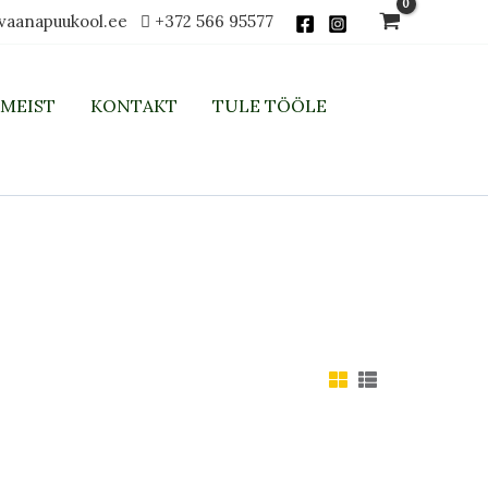
vaanapuukool.ee
+372 566 95577
MEIST
KONTAKT
TULE TÖÖLE