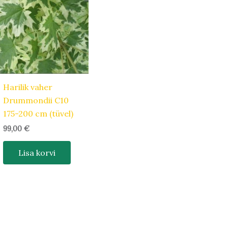
Harilik vaher
Drummondii C10
175-200 cm (tüvel)
99,00
€
Lisa korvi