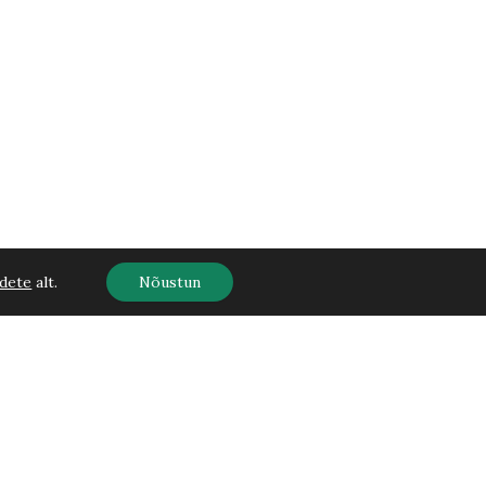
dete
alt.
Nõustun