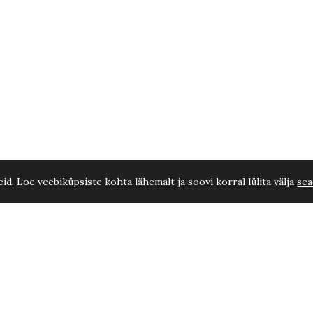
d. Loe veebiküpsiste kohta lähemalt ja soovi korral lülita välja
sea