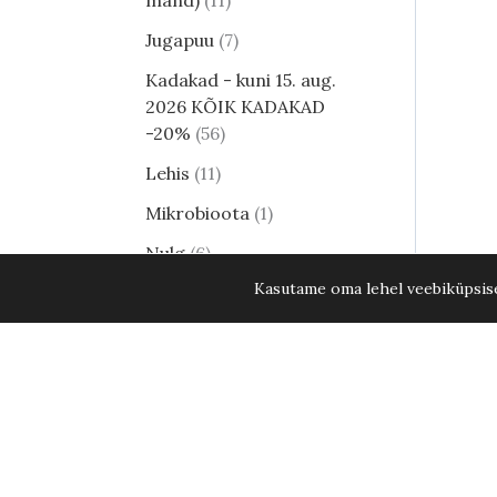
mänd)
11
Jugapuu
7
Kadakad - kuni 15. aug.
2026 KÕIK KADAKAD
-20%
56
Lehis
11
Mikrobioota
1
Nulg
6
Kasutame oma lehel veebiküpsisei
Tsuuga
8
Erilised ja haruldased
männid
25
Harilik mänd
12
Elupuud - kuni 15. aug.
2026 KÕIK ELUPUUD
-20%
52