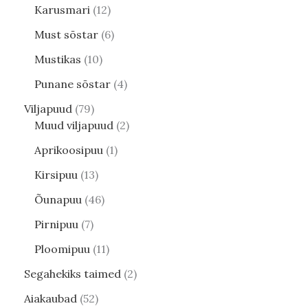
Karusmari
12
Must sõstar
6
Mustikas
10
Punane sõstar
4
Viljapuud
79
Muud viljapuud
2
Aprikoosipuu
1
Kirsipuu
13
Õunapuu
46
Pirnipuu
7
Ploomipuu
11
Segahekiks taimed
2
Aiakaubad
52