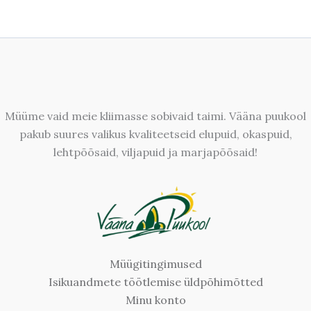
Müüme vaid meie kliimasse sobivaid taimi. Vääna puukool
pakub suures valikus kvaliteetseid elupuid, okaspuid,
lehtpõõsaid, viljapuid ja marjapõõsaid!
Müügitingimused
Isikuandmete töötlemise üldpõhimõtted
Minu konto