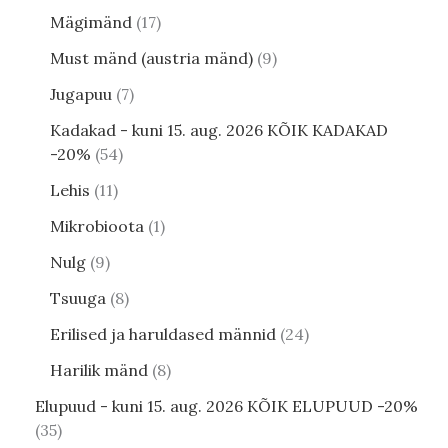
Mägimänd
17
Must mänd (austria mänd)
9
Jugapuu
7
Kadakad - kuni 15. aug. 2026 KÕIK KADAKAD
-20%
54
Lehis
11
Mikrobioota
1
Nulg
9
Tsuuga
8
Erilised ja haruldased männid
24
Harilik mänd
8
Elupuud - kuni 15. aug. 2026 KÕIK ELUPUUD -20%
35