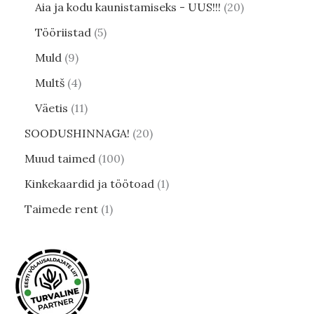
Aia ja kodu kaunistamiseks - UUS!!!
20
Tööriistad
5
Muld
9
Multš
4
Väetis
11
SOODUSHINNAGA!
20
Muud taimed
100
Kinkekaardid ja töötoad
1
Taimede rent
1