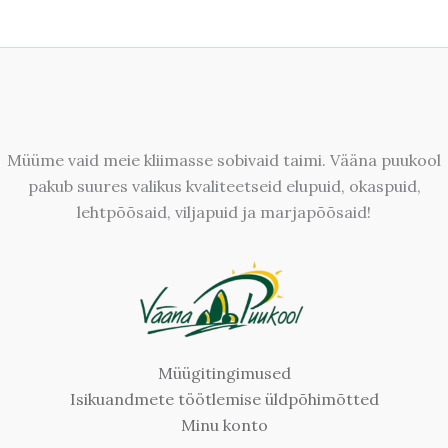
Müüme vaid meie kliimasse sobivaid taimi. Vääna puukool
pakub suures valikus kvaliteetseid elupuid, okaspuid,
lehtpõõsaid, viljapuid ja marjapõõsaid!
Müügitingimused
Isikuandmete töötlemise üldpõhimõtted
Minu konto