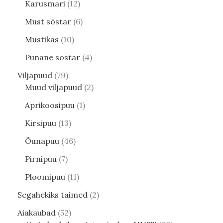
Karusmari
12
Must sõstar
6
Mustikas
10
Punane sõstar
4
Viljapuud
79
Muud viljapuud
2
Aprikoosipuu
1
Kirsipuu
13
Õunapuu
46
Pirnipuu
7
Ploomipuu
11
Segahekiks taimed
2
Aiakaubad
52