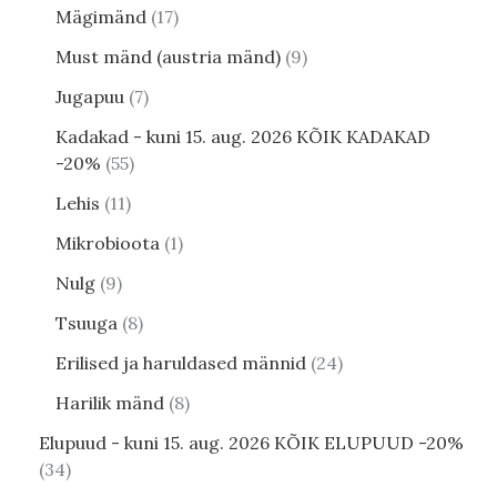
Mägimänd
17
Must mänd (austria mänd)
9
Jugapuu
7
Kadakad - kuni 15. aug. 2026 KÕIK KADAKAD
-20%
55
Lehis
11
Mikrobioota
1
Nulg
9
Tsuuga
8
Erilised ja haruldased männid
24
Harilik mänd
8
Elupuud - kuni 15. aug. 2026 KÕIK ELUPUUD -20%
34