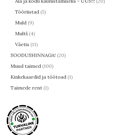
Aia ja kodu kaunistamiseks - UUS!!!
20
Tööriistad
5
Muld
9
Multš
4
Väetis
11
SOODUSHINNAGA!
20
Muud taimed
100
Kinkekaardid ja töötoad
1
Taimede rent
1