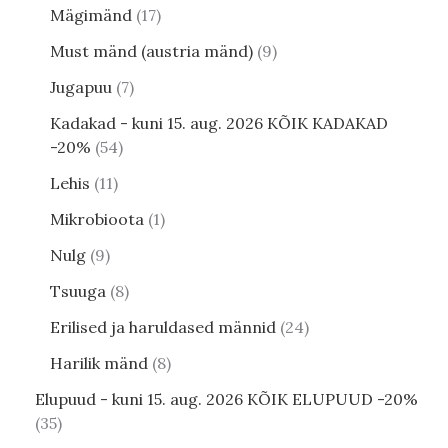
Mägimänd
17
Must mänd (austria mänd)
9
Jugapuu
7
Kadakad - kuni 15. aug. 2026 KÕIK KADAKAD
-20%
54
Lehis
11
Mikrobioota
1
Nulg
9
Tsuuga
8
Erilised ja haruldased männid
24
Harilik mänd
8
Elupuud - kuni 15. aug. 2026 KÕIK ELUPUUD -20%
35