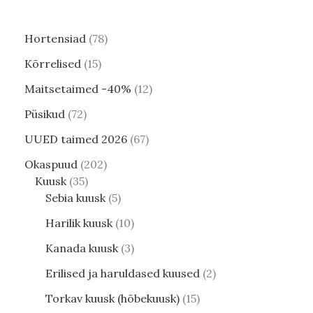
Hortensiad
78
Kõrrelised
15
Maitsetaimed -40%
12
Püsikud
72
UUED taimed 2026
67
Okaspuud
202
Kuusk
35
Sebia kuusk
5
Harilik kuusk
10
Kanada kuusk
3
Erilised ja haruldased kuused
2
Torkav kuusk (hõbekuusk)
15