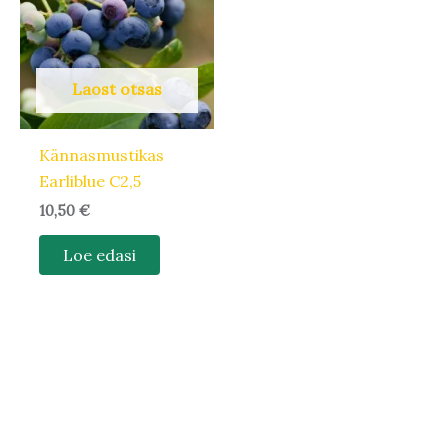
Laost otsas
Kännasmustikas
Earliblue C2,5
10,50
€
Loe edasi