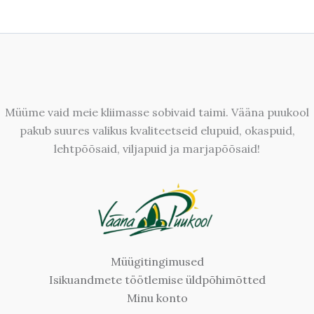
Müüme vaid meie kliimasse sobivaid taimi. Vääna puukool
pakub suures valikus kvaliteetseid elupuid, okaspuid,
lehtpõõsaid, viljapuid ja marjapõõsaid!
Müügitingimused
Isikuandmete töötlemise üldpõhimõtted
Minu konto