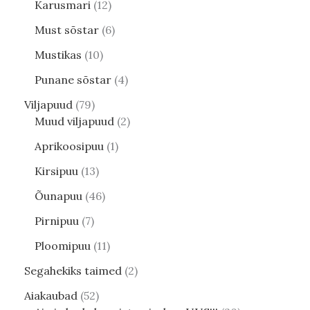
Karusmari
12
Must sõstar
6
Mustikas
10
Punane sõstar
4
Viljapuud
79
Muud viljapuud
2
Aprikoosipuu
1
Kirsipuu
13
Õunapuu
46
Pirnipuu
7
Ploomipuu
11
Segahekiks taimed
2
Aiakaubad
52