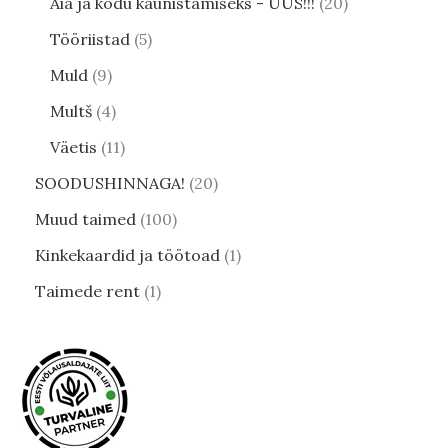
Aia ja kodu kaunistamiseks - UUS!!!
20
Tööriistad
5
Muld
9
Multš
4
Väetis
11
SOODUSHINNAGA!
20
Muud taimed
100
Kinkekaardid ja töötoad
1
Taimede rent
1