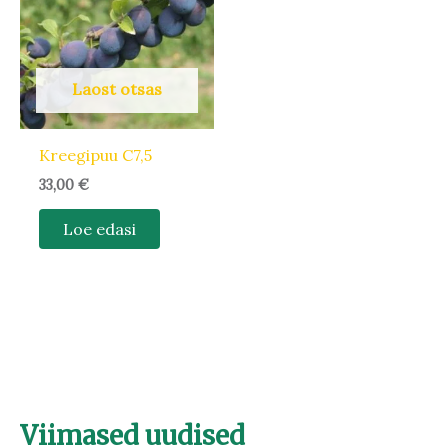
Laost otsas
Kreegipuu C7,5
33,00
€
Loe edasi
Viimased uudised