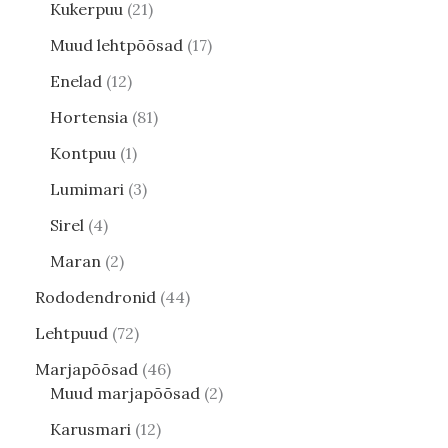
Kukerpuu
21
Muud lehtpõõsad
17
Enelad
12
Hortensia
81
Kontpuu
1
Lumimari
3
Sirel
4
Maran
2
Rododendronid
44
Lehtpuud
72
Marjapõõsad
46
Muud marjapõõsad
2
Karusmari
12