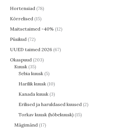
Hortensiad
78
Kõrrelised
15
Maitsetaimed -40%
12
Püsikud
72
UUED taimed 2026
67
Okaspuud
203
Kuusk
35
Sebia kuusk
5
Harilik kuusk
10
Kanada kuusk
3
Erilised ja haruldased kuused
2
Torkav kuusk (hõbekuusk)
15
Mägimänd
17