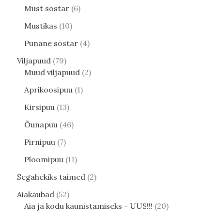
Must sõstar
6
Mustikas
10
Punane sõstar
4
Viljapuud
79
Muud viljapuud
2
Aprikoosipuu
1
Kirsipuu
13
Õunapuu
46
Pirnipuu
7
Ploomipuu
11
Segahekiks taimed
2
Aiakaubad
52
Aia ja kodu kaunistamiseks - UUS!!!
20