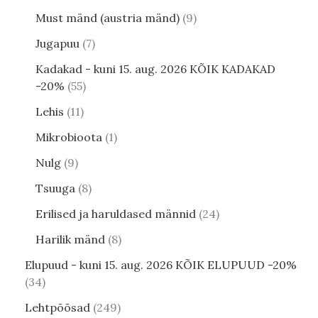
Must mänd (austria mänd)
9
Jugapuu
7
Kadakad - kuni 15. aug. 2026 KÕIK KADAKAD
-20%
55
Lehis
11
Mikrobioota
1
Nulg
9
Tsuuga
8
Erilised ja haruldased männid
24
Harilik mänd
8
Elupuud - kuni 15. aug. 2026 KÕIK ELUPUUD -20%
34
Lehtpõõsad
249