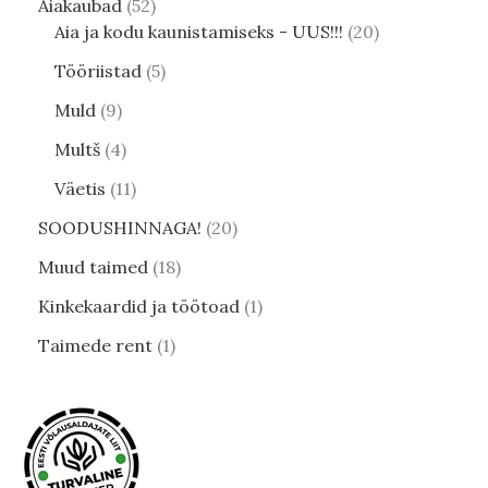
Aiakaubad
52
Aia ja kodu kaunistamiseks - UUS!!!
20
Tööriistad
5
Muld
9
Multš
4
Väetis
11
SOODUSHINNAGA!
20
Muud taimed
18
Kinkekaardid ja töötoad
1
Taimede rent
1