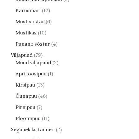
Karusmari
12
Must sõstar
6
Mustikas
10
Punane sõstar
4
Viljapuud
79
Muud viljapuud
2
Aprikoosipuu
1
Kirsipuu
13
Õunapuu
46
Pirnipuu
7
Ploomipuu
11
Segahekiks taimed
2