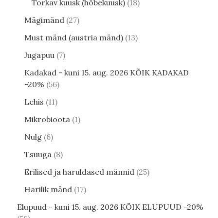
Torkav kuusk (hõbekuusk)
18
Mägimänd
27
Must mänd (austria mänd)
13
Jugapuu
7
Kadakad - kuni 15. aug. 2026 KÕIK KADAKAD
-20%
56
Lehis
11
Mikrobioota
1
Nulg
6
Tsuuga
8
Erilised ja haruldased männid
25
Harilik mänd
17
Elupuud - kuni 15. aug. 2026 KÕIK ELUPUUD -20%