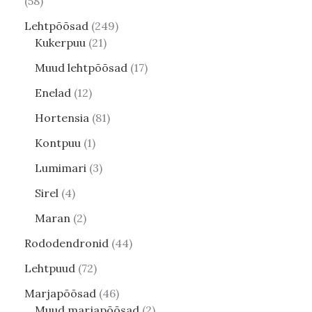
58
Lehtpõõsad
249
Kukerpuu
21
Muud lehtpõõsad
17
Enelad
12
Hortensia
81
Kontpuu
1
Lumimari
3
Sirel
4
Maran
2
Rododendronid
44
Lehtpuud
72
Marjapõõsad
46
Muud marjapõõsad
2