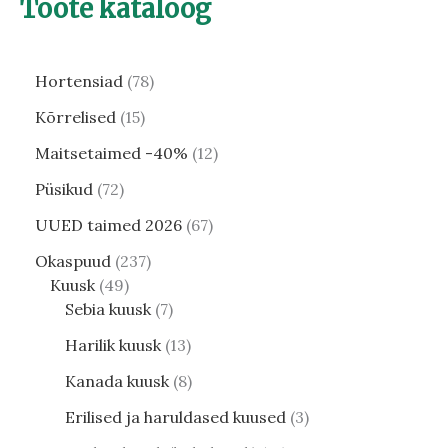
Toote kataloog
Hortensiad
78
Kõrrelised
15
Maitsetaimed -40%
12
Püsikud
72
UUED taimed 2026
67
Okaspuud
237
Kuusk
49
Sebia kuusk
7
Harilik kuusk
13
Kanada kuusk
8
Erilised ja haruldased kuused
3