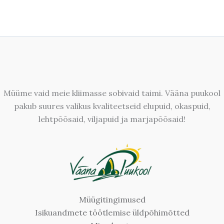
Müüme vaid meie kliimasse sobivaid taimi. Vääna puukool
pakub suures valikus kvaliteetseid elupuid, okaspuid,
lehtpõõsaid, viljapuid ja marjapõõsaid!
Müügitingimused
Isikuandmete töötlemise üldpõhimõtted