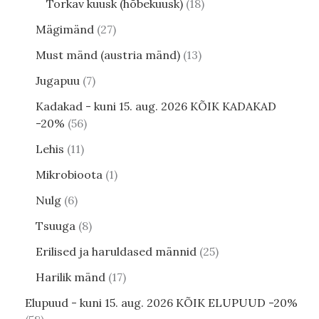
Torkav kuusk (hõbekuusk)
18
Mägimänd
27
Must mänd (austria mänd)
13
Jugapuu
7
Kadakad - kuni 15. aug. 2026 KÕIK KADAKAD
-20%
56
Lehis
11
Mikrobioota
1
Nulg
6
Tsuuga
8
Erilised ja haruldased männid
25
Harilik mänd
17
Elupuud - kuni 15. aug. 2026 KÕIK ELUPUUD -20%