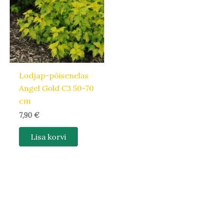
Lodjap-põisenelas
Angel Gold C3 50-70
cm
7,90
€
Lisa korvi