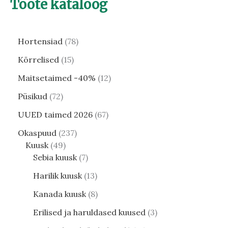
Toote kataloog
Hortensiad
78
Kõrrelised
15
Maitsetaimed -40%
12
Püsikud
72
UUED taimed 2026
67
Okaspuud
237
Kuusk
49
Sebia kuusk
7
Harilik kuusk
13
Kanada kuusk
8
Erilised ja haruldased kuused
3