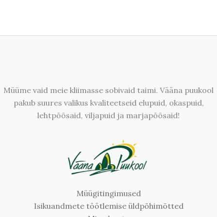
Müüme vaid meie kliimasse sobivaid taimi. Vääna puukool
pakub suures valikus kvaliteetseid elupuid, okaspuid,
lehtpõõsaid, viljapuid ja marjapõõsaid!
Müügitingimused
Isikuandmete töötlemise üldpõhimõtted