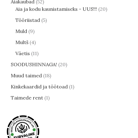
Aiakaubad
52
Aia ja kodu kaunistamiseks - UUS!!!
20
Tööriistad
5
Muld
9
Multš
4
Väetis
11
SOODUSHINNAGA!
20
Muud taimed
18
Kinkekaardid ja töötoad
1
Taimede rent
1