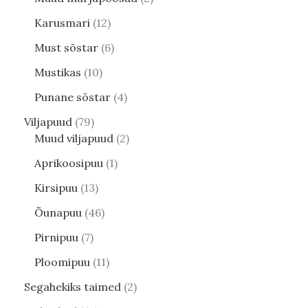
Karusmari
12
Must sõstar
6
Mustikas
10
Punane sõstar
4
Viljapuud
79
Muud viljapuud
2
Aprikoosipuu
1
Kirsipuu
13
Õunapuu
46
Pirnipuu
7
Ploomipuu
11
Segahekiks taimed
2