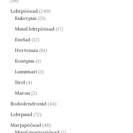
58
Lehtpõõsad
249
Kukerpuu
21
Muud lehtpõõsad
17
Enelad
12
Hortensia
81
Kontpuu
1
Lumimari
3
Sirel
4
Maran
2
Rododendronid
44
Lehtpuud
72
Marjapõõsad
46
Muud marjapõõsad
2