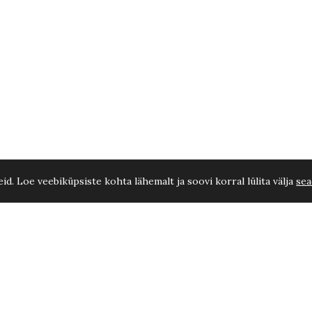
d. Loe veebiküpsiste kohta lähemalt ja soovi korral lülita välja
sea