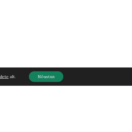
dete
alt.
Nõustun