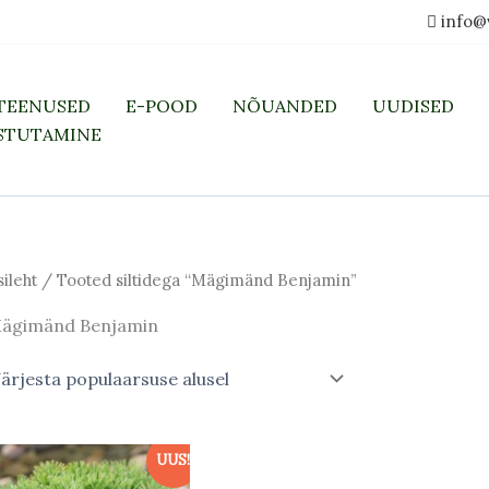
info@
TEENUSED
E-POOD
NÕUANDED
UUDISED
STUTAMINE
sileht
/ Tooted siltidega “Mägimänd Benjamin”
ägimänd Benjamin
Hinnavahemik:
Sellel
UUS!
60,00 €
tootel