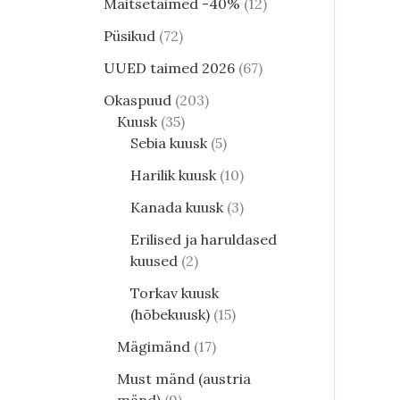
Maitsetaimed -40%
12
Püsikud
72
UUED taimed 2026
67
Okaspuud
203
Kuusk
35
Sebia kuusk
5
Harilik kuusk
10
Kanada kuusk
3
Erilised ja haruldased
kuused
2
Torkav kuusk
(hõbekuusk)
15
Mägimänd
17
Must mänd (austria