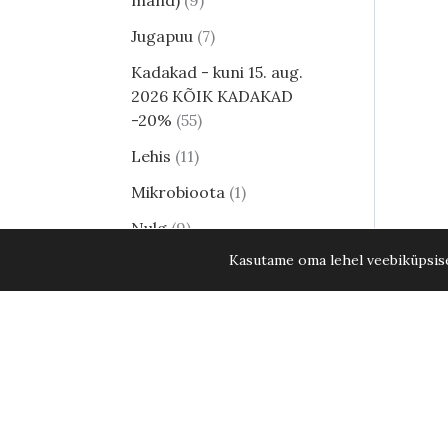
mänd)
9
Jugapuu
7
Kadakad - kuni 15. aug.
2026 KÕIK KADAKAD
-20%
55
Lehis
11
Mikrobioota
1
Nulg
9
Kasutame oma lehel veebiküpsisei
Tsuuga
8
Erilised ja haruldased
männid
24
Harilik mänd
8
Elupuud - kuni 15. aug.
2026 KÕIK ELUPUUD
-20%
34