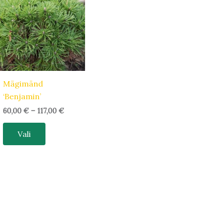
kuni
117,00 €
on
mitu
varianti.
Valikuid
saab
teha
Mägimänd
tootelehel.
‘Benjamin’
60,00
€
–
117,00
€
Vali