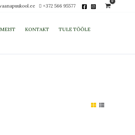
vaanapuukool.ee
+372 566 95577
MEIST
KONTAKT
TULE TÖÖLE