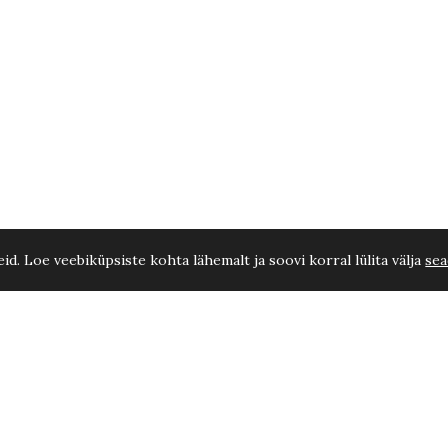
d. Loe veebiküpsiste kohta lähemalt ja soovi korral lülita välja
sea