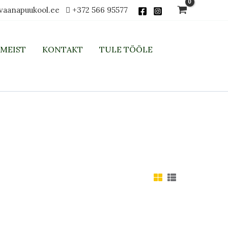
vaanapuukool.ee
+372 566 95577
MEIST
KONTAKT
TULE TÖÖLE