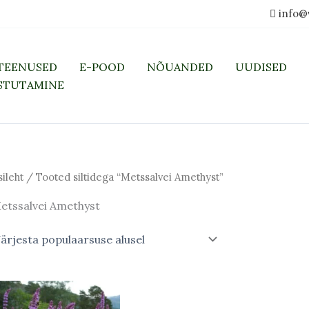
info@
TEENUSED
E-POOD
NÕUANDED
UUDISED
STUTAMINE
sileht
/ Tooted siltidega “Metssalvei Amethyst”
etssalvei Amethyst