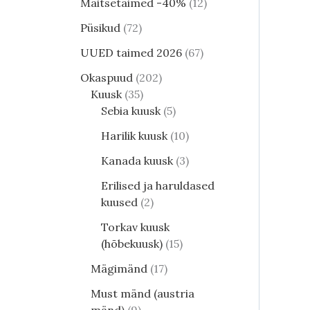
Maitsetaimed -40%
12
Püsikud
72
UUED taimed 2026
67
Okaspuud
202
Kuusk
35
Sebia kuusk
5
Harilik kuusk
10
Kanada kuusk
3
Erilised ja haruldased
kuused
2
Torkav kuusk
(hõbekuusk)
15
Mägimänd
17
Must mänd (austria