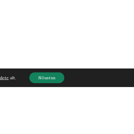
dete
alt.
Nõustun