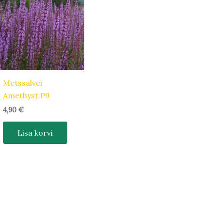
Metssalvei
Amethyst P9
4,90
€
Lisa korvi