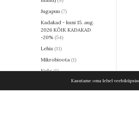
mänd)
9
Jugapuu
7
Kadakad - kuni 15. aug.
2026 KÕIK KADAKAD
-20%
54
Lehis
11
Mikrobioota
1
Nulg
9
Kasutame oma lehel veebiküpsisei
Tsuuga
8
Erilised ja haruldased
männid
24
Harilik mänd
8
Elupuud - kuni 15. aug.
2026 KÕIK ELUPUUD
-20%
35