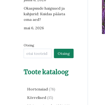
Okaspuude haigused ja
kahjurid: Kuidas päästa
oma aed?
mai 6, 2026
Otsing
Otsing
Toote kataloog
Hortensiad
78
Kõrrelised
15