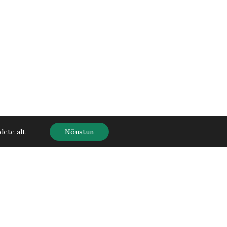
dete
alt.
Nõustun