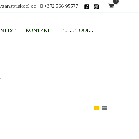
vaanapuukool.ee
+372 566 95577
MEIST
KONTAKT
TULE TÖÖLE
”