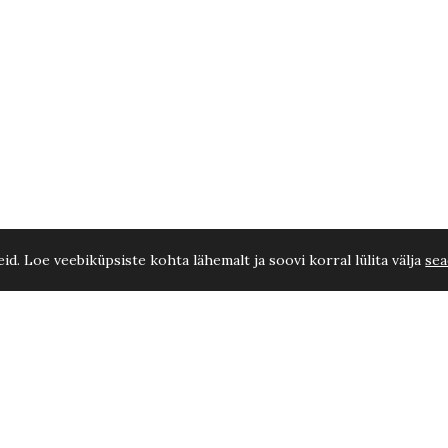
d. Loe veebiküpsiste kohta lähemalt ja soovi korral lülita välja
sea