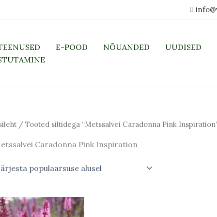
info@
TEENUSED
E-POOD
NÕUANDED
UUDISED
STUTAMINE
sileht
/ Tooted siltidega “Metssalvei Caradonna Pink Inspiration
etssalvei Caradonna Pink Inspiration