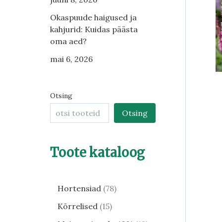
Okaspuude haigused ja
kahjurid: Kuidas päästa
oma aed?
mai 6, 2026
Otsing
Otsing
Toote kataloog
Hortensiad
78
Kõrrelised
15