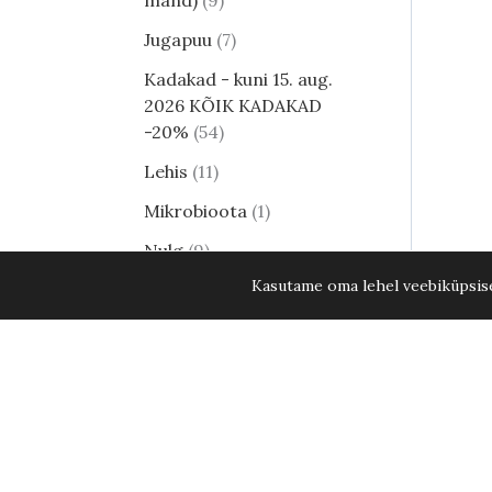
mänd)
9
Jugapuu
7
Kadakad - kuni 15. aug.
2026 KÕIK KADAKAD
-20%
54
Lehis
11
Mikrobioota
1
Nulg
9
Kasutame oma lehel veebiküpsisei
Tsuuga
8
Erilised ja haruldased
männid
24
Harilik mänd
8
Elupuud - kuni 15. aug.
2026 KÕIK ELUPUUD
-20%
35