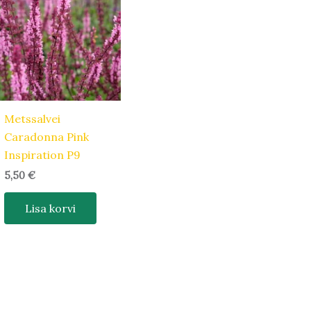
Metssalvei
Caradonna Pink
Inspiration P9
5,50
€
Lisa korvi