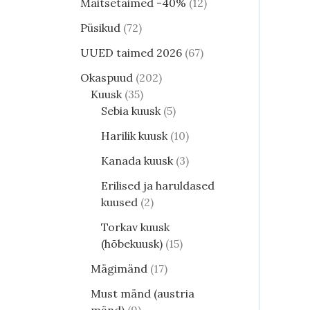
Maitsetaimed -40%
12
Püsikud
72
UUED taimed 2026
67
Okaspuud
202
Kuusk
35
Sebia kuusk
5
Harilik kuusk
10
Kanada kuusk
3
Erilised ja haruldased
kuused
2
Torkav kuusk
(hõbekuusk)
15
Mägimänd
17
Must mänd (austria