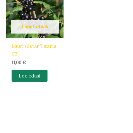
Laost otsas
Must sõstar Titania
C3
11,00
€
Loe edasi