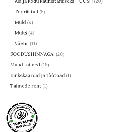
Aia ja kodu kaunistamiseks - UUS!!!
20
Tööriistad
5
Muld
9
Multš
4
Väetis
11
SOODUSHINNAGA!
20
Muud taimed
18
Kinkekaardid ja töötoad
1
Taimede rent
1