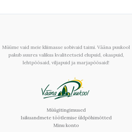
Müüme vaid meie kliimasse sobivaid taimi. Vääna puukool
pakub suures valikus kvaliteetseid elupuid, okaspuid,
lehtpõõsaid, viljapuid ja marjapõõsaid!
Müügitingimused
Isikuandmete töötlemise üldpõhimõtted
Minu konto