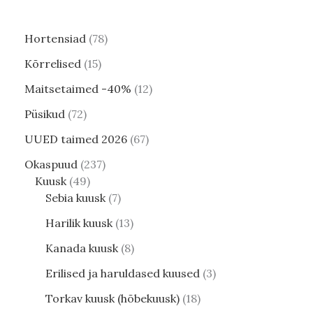
Hortensiad
78
Kõrrelised
15
Maitsetaimed -40%
12
Püsikud
72
UUED taimed 2026
67
Okaspuud
237
Kuusk
49
Sebia kuusk
7
Harilik kuusk
13
Kanada kuusk
8
Erilised ja haruldased kuused
3
Torkav kuusk (hõbekuusk)
18