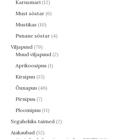
Karusmari
12
Must sõstar
6
Mustikas
10
Punane sõstar
4
Viljapuud
79
Muud viljapuud
2
Aprikoosipuu
1
Kirsipuu
13
Õunapuu
46
Pirnipuu
7
Ploomipuu
11
Segahekiks taimed
2
Aiakaubad
52