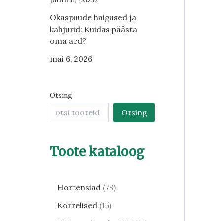
Okaspuude haigused ja
kahjurid: Kuidas päästa
oma aed?
mai 6, 2026
Otsing
Otsing
Toote kataloog
Hortensiad
78
Kõrrelised
15