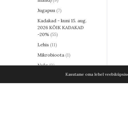
mänd)
9
Jugapuu
7
Kadakad - kuni 15. aug.
2026 KÕIK KADAKAD
-20%
55
Lehis
11
Mikrobioota
1
Nulg
9
Kasutame oma lehel veebiküpsisei
Tsuuga
8
Erilised ja haruldased
männid
24
Harilik mänd
8
Elupuud - kuni 15. aug.
2026 KÕIK ELUPUUD
-20%
34