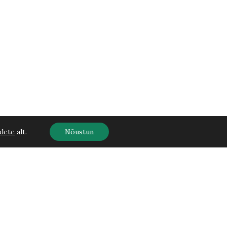
dete
alt.
Nõustun