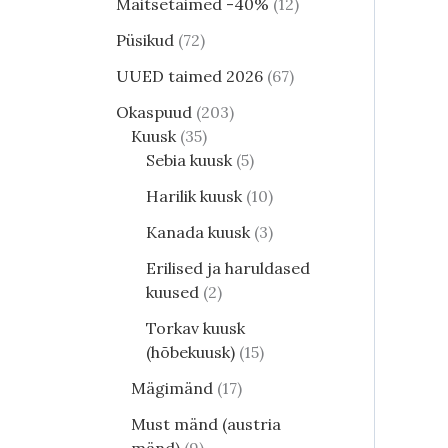
Maitsetaimed -40%
12
Püsikud
72
UUED taimed 2026
67
Okaspuud
203
Kuusk
35
Sebia kuusk
5
Harilik kuusk
10
Kanada kuusk
3
Erilised ja haruldased
kuused
2
Torkav kuusk
(hõbekuusk)
15
Mägimänd
17
Must mänd (austria