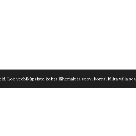
d. Loe veebiküpsiste kohta lähemalt ja soovi korral lülita välja
sea