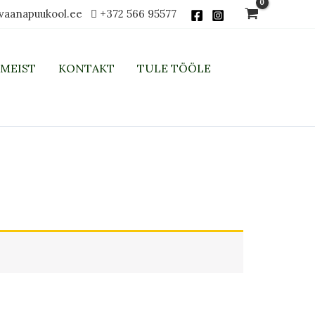
vaanapuukool.ee
+372 566 95577
MEIST
KONTAKT
TULE TÖÖLE