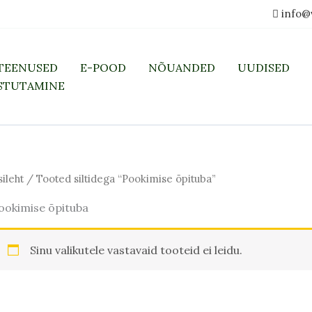
info@
TEENUSED
E-POOD
NÕUANDED
UUDISED
STUTAMINE
sileht
/ Tooted siltidega “Pookimise õpituba”
ookimise õpituba
Sinu valikutele vastavaid tooteid ei leidu.