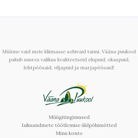
Müüme vaid meie kliimasse sobivaid taimi. Vääna puukool
pakub suures valikus kvaliteetseid elupuid, okaspuid,
lehtpõõsaid, viljapuid ja marjapõõsaid!
Müügitingimused
Isikuandmete töötlemise üldpõhimõtted
Minu konto