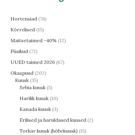
Hortensiad
78
Kõrrelised
15
Maitsetaimed -40%
12
Püsikud
72
UUED taimed 2026
67
Okaspuud
202
Kuusk
35
Sebia kuusk
5
Harilik kuusk
10
Kanada kuusk
3
Erilised ja haruldased kuused
2
Torkav kuusk (hõbekuusk)
15