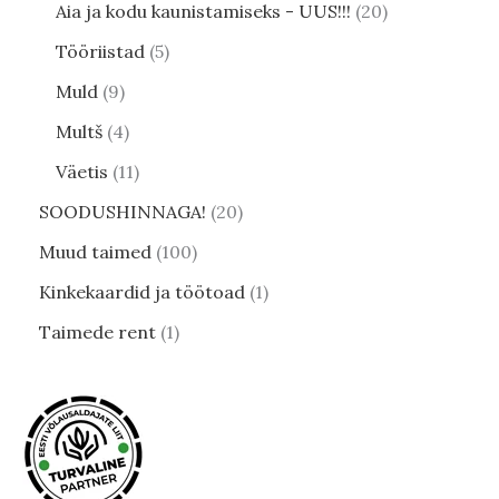
Aia ja kodu kaunistamiseks - UUS!!!
20
Tööriistad
5
Muld
9
Multš
4
Väetis
11
SOODUSHINNAGA!
20
Muud taimed
100
Kinkekaardid ja töötoad
1
Taimede rent
1