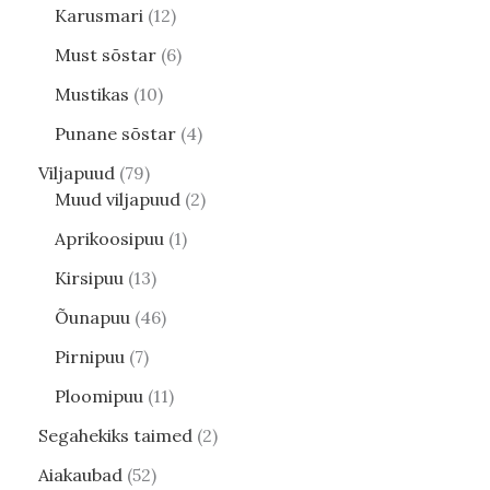
Karusmari
12
Must sõstar
6
Mustikas
10
Punane sõstar
4
Viljapuud
79
Muud viljapuud
2
Aprikoosipuu
1
Kirsipuu
13
Õunapuu
46
Pirnipuu
7
Ploomipuu
11
Segahekiks taimed
2
Aiakaubad
52