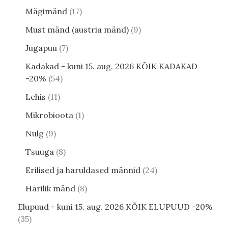
Mägimänd
17
Must mänd (austria mänd)
9
Jugapuu
7
Kadakad - kuni 15. aug. 2026 KÕIK KADAKAD
-20%
54
Lehis
11
Mikrobioota
1
Nulg
9
Tsuuga
8
Erilised ja haruldased männid
24
Harilik mänd
8
Elupuud - kuni 15. aug. 2026 KÕIK ELUPUUD -20%
35