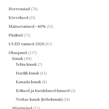
Hortensiad
78
Kõrrelised
15
Maitsetaimed -40%
12
Püsikud
72
UUED taimed 2026
67
Okaspuud
237
Kuusk
49
Sebia kuusk
7
Harilik kuusk
13
Kanada kuusk
8
Erilised ja haruldased kuused
3
Torkav kuusk (hõbekuusk)
18
Mägimänd
27