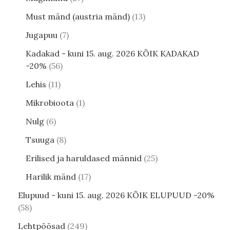
Must mänd (austria mänd)
13
Jugapuu
7
Kadakad - kuni 15. aug. 2026 KÕIK KADAKAD
-20%
56
Lehis
11
Mikrobioota
1
Nulg
6
Tsuuga
8
Erilised ja haruldased männid
25
Harilik mänd
17
Elupuud - kuni 15. aug. 2026 KÕIK ELUPUUD -20%
58
Lehtpõõsad
249