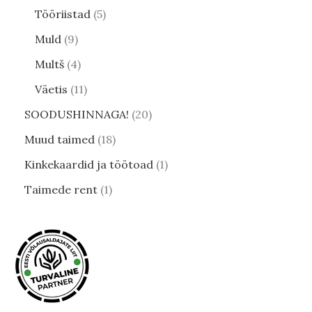
Tööriistad
5
Muld
9
Multš
4
Väetis
11
SOODUSHINNAGA!
20
Muud taimed
18
Kinkekaardid ja töötoad
1
Taimede rent
1