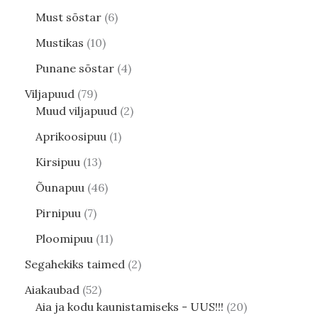
Must sõstar
6
Mustikas
10
Punane sõstar
4
Viljapuud
79
Muud viljapuud
2
Aprikoosipuu
1
Kirsipuu
13
Õunapuu
46
Pirnipuu
7
Ploomipuu
11
Segahekiks taimed
2
Aiakaubad
52
Aia ja kodu kaunistamiseks - UUS!!!
20