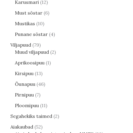
Karusmari
12
Must sõstar
6
Mustikas
10
Punane sõstar
4
Viljapuud
79
Muud viljapuud
2
Aprikoosipuu
1
Kirsipuu
13
Õunapuu
46
Pirnipuu
7
Ploomipuu
11
Segahekiks taimed
2
Aiakaubad
52