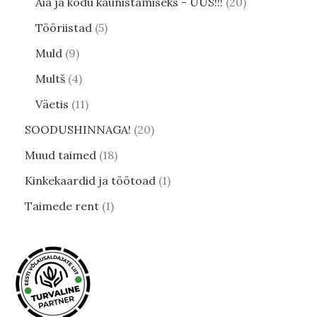
Aia ja kodu kaunistamiseks - UUS!!!
20
Tööriistad
5
Muld
9
Multš
4
Väetis
11
SOODUSHINNAGA!
20
Muud taimed
18
Kinkekaardid ja töötoad
1
Taimede rent
1