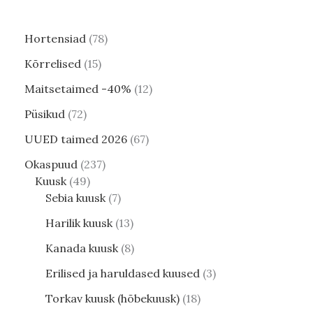
Hortensiad
78
Kõrrelised
15
Maitsetaimed -40%
12
Püsikud
72
UUED taimed 2026
67
Okaspuud
237
Kuusk
49
Sebia kuusk
7
Harilik kuusk
13
Kanada kuusk
8
Erilised ja haruldased kuused
3
Torkav kuusk (hõbekuusk)
18