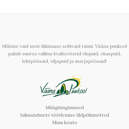
Müüme vaid meie kliimasse sobivaid taimi. Vääna puukool
pakub suures valikus kvaliteetseid elupuid, okaspuid,
lehtpõõsaid, viljapuid ja marjapõõsaid!
Müügitingimused
Isikuandmete töötlemise üldpõhimõtted
Minu konto