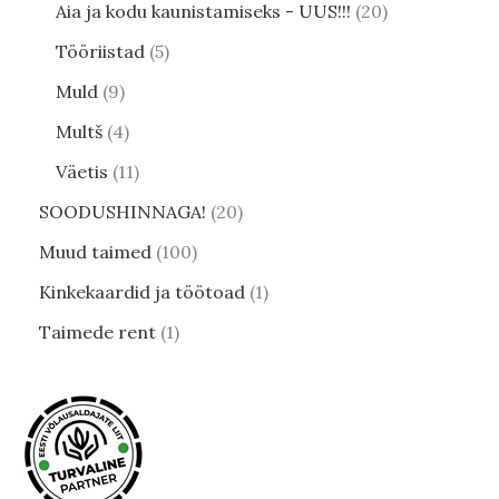
Aia ja kodu kaunistamiseks - UUS!!!
20
Tööriistad
5
Muld
9
Multš
4
Väetis
11
SOODUSHINNAGA!
20
Muud taimed
100
Kinkekaardid ja töötoad
1
Taimede rent
1