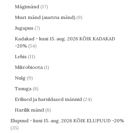
Mägimänd
17
Must mänd (austria mänd)
9
Jugapuu
7
Kadakad - kuni 15. aug. 2026 KÕIK KADAKAD
-20%
54
Lehis
11
Mikrobioota
1
Nulg
9
Tsuuga
8
Erilised ja haruldased männid
24
Harilik mänd
8
Elupuud - kuni 15. aug. 2026 KÕIK ELUPUUD -20%
35