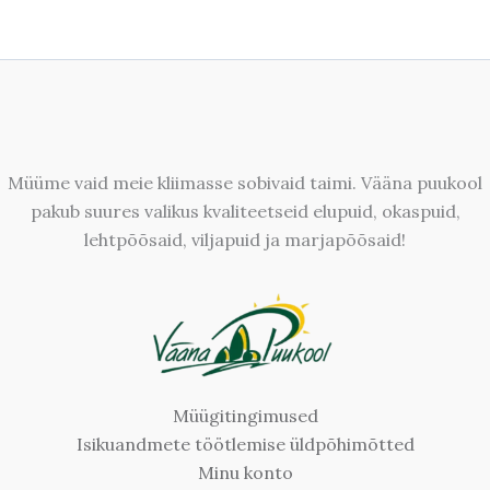
Müüme vaid meie kliimasse sobivaid taimi. Vääna puukool
pakub suures valikus kvaliteetseid elupuid, okaspuid,
lehtpõõsaid, viljapuid ja marjapõõsaid!
Müügitingimused
Isikuandmete töötlemise üldpõhimõtted
Minu konto