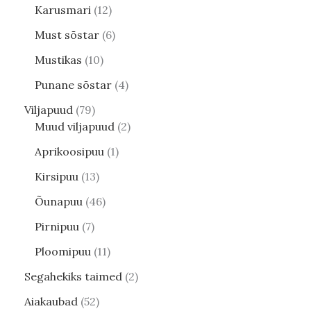
Karusmari
12
Must sõstar
6
Mustikas
10
Punane sõstar
4
Viljapuud
79
Muud viljapuud
2
Aprikoosipuu
1
Kirsipuu
13
Õunapuu
46
Pirnipuu
7
Ploomipuu
11
Segahekiks taimed
2
Aiakaubad
52