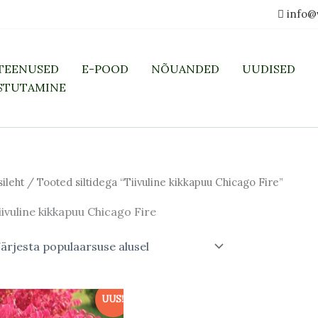
info@
TEENUSED
E-POOD
NÕUANDED
UUDISED
STUTAMINE
sileht
/ Tooted siltidega “Tiivuline kikkapuu Chicago Fire”
iivuline kikkapuu Chicago Fire
UUS!