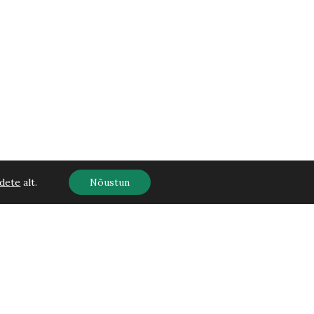
dete
alt.
Nõustun