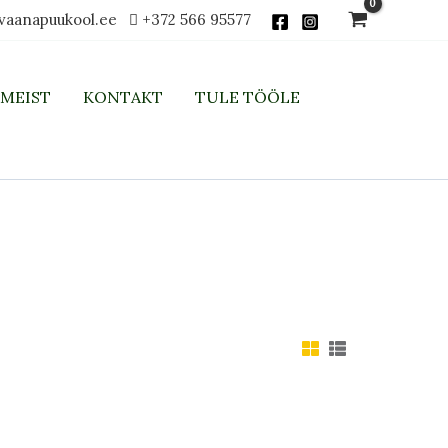
vaanapuukool.ee
+372 566 95577
MEIST
KONTAKT
TULE TÖÖLE