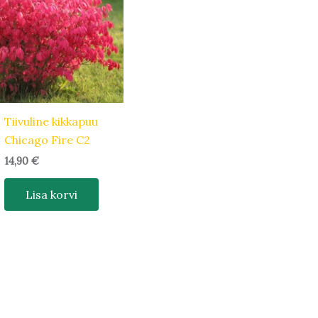
Tiivuline kikkapuu
Chicago Fire C2
14,90
€
Lisa korvi