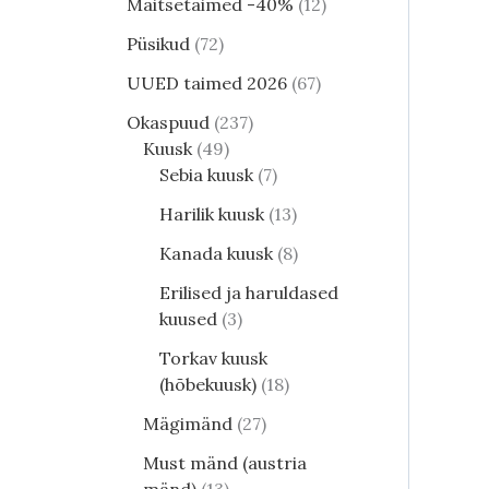
Maitsetaimed -40%
12
Püsikud
72
UUED taimed 2026
67
Okaspuud
237
Kuusk
49
Sebia kuusk
7
Harilik kuusk
13
Kanada kuusk
8
Erilised ja haruldased
kuused
3
Torkav kuusk
(hõbekuusk)
18
Mägimänd
27
Must mänd (austria