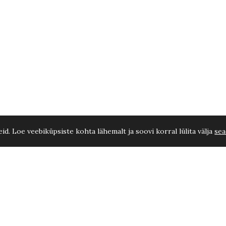
d. Loe veebiküpsiste kohta lähemalt ja soovi korral lülita välja
sea