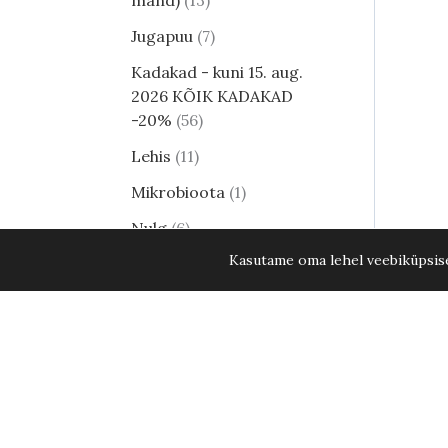
mänd)
13
Jugapuu
7
Kadakad - kuni 15. aug.
2026 KÕIK KADAKAD
-20%
56
Lehis
11
Mikrobioota
1
Nulg
6
Kasutame oma lehel veebiküpsisei
Tsuuga
8
Erilised ja haruldased
männid
25
Harilik mänd
17
Elupuud - kuni 15. aug.
2026 KÕIK ELUPUUD
-20%
58