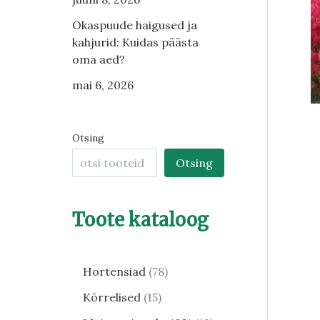
Okaspuude haigused ja
kahjurid: Kuidas päästa
oma aed?
mai 6, 2026
Otsing
Otsing
Toote kataloog
Hortensiad
78
Kõrrelised
15