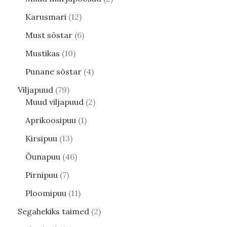
Karusmari
12
Must sõstar
6
Mustikas
10
Punane sõstar
4
Viljapuud
79
Muud viljapuud
2
Aprikoosipuu
1
Kirsipuu
13
Õunapuu
46
Pirnipuu
7
Ploomipuu
11
Segahekiks taimed
2