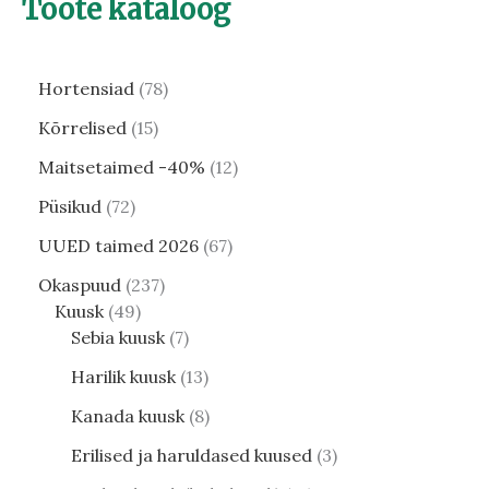
Toote kataloog
Hortensiad
78
Kõrrelised
15
Maitsetaimed -40%
12
Püsikud
72
UUED taimed 2026
67
Okaspuud
237
Kuusk
49
Sebia kuusk
7
Harilik kuusk
13
Kanada kuusk
8
Erilised ja haruldased kuused
3