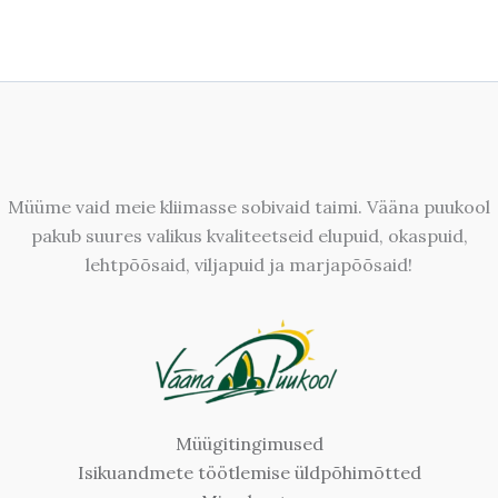
Müüme vaid meie kliimasse sobivaid taimi. Vääna puukool
pakub suures valikus kvaliteetseid elupuid, okaspuid,
lehtpõõsaid, viljapuid ja marjapõõsaid!
Müügitingimused
Isikuandmete töötlemise üldpõhimõtted