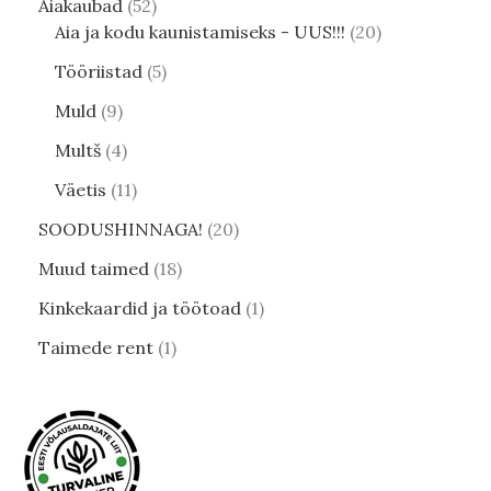
Aiakaubad
52
Aia ja kodu kaunistamiseks - UUS!!!
20
Tööriistad
5
Muld
9
Multš
4
Väetis
11
SOODUSHINNAGA!
20
Muud taimed
18
Kinkekaardid ja töötoad
1
Taimede rent
1