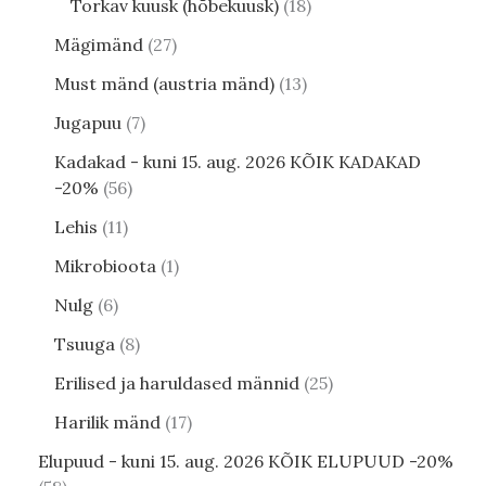
Torkav kuusk (hõbekuusk)
18
Mägimänd
27
Must mänd (austria mänd)
13
Jugapuu
7
Kadakad - kuni 15. aug. 2026 KÕIK KADAKAD
-20%
56
Lehis
11
Mikrobioota
1
Nulg
6
Tsuuga
8
Erilised ja haruldased männid
25
Harilik mänd
17
Elupuud - kuni 15. aug. 2026 KÕIK ELUPUUD -20%