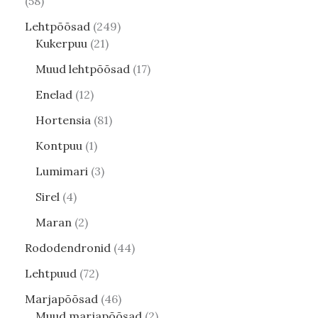
58
Lehtpõõsad
249
Kukerpuu
21
Muud lehtpõõsad
17
Enelad
12
Hortensia
81
Kontpuu
1
Lumimari
3
Sirel
4
Maran
2
Rododendronid
44
Lehtpuud
72
Marjapõõsad
46
Muud marjapõõsad
2