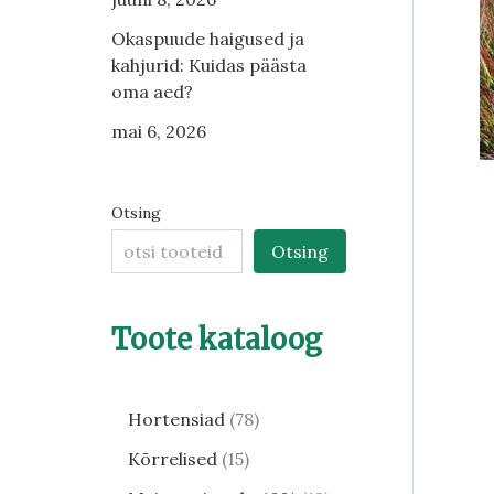
Okaspuude haigused ja
kahjurid: Kuidas päästa
oma aed?
mai 6, 2026
Otsing
Otsing
Toote kataloog
Hortensiad
78
Kõrrelised
15