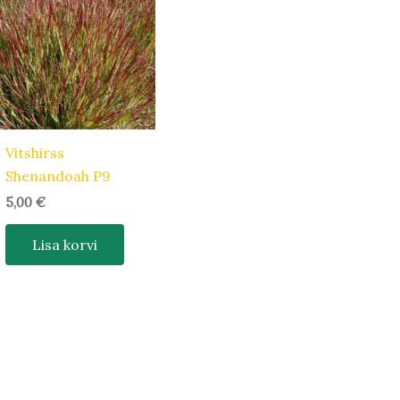
Vitshirss
Shenandoah P9
5,00
€
Lisa korvi