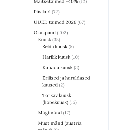
Maitsetaimed -40%
12
Püsikud
72
UUED taimed 2026
67
Okaspuud
202
Kuusk
35
Sebia kuusk
5
Harilik kuusk
10
Kanada kuusk
3
Erilised ja haruldased
kuused
2
Torkav kuusk
(hõbekuusk)
15
Mägimänd
17
Must mänd (austria