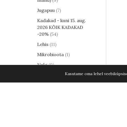
mänd)
9
Jugapuu
7
Kadakad - kuni 15. aug.
2026 KÕIK KADAKAD
-20%
54
Lehis
11
Mikrobioota
1
Nulg
9
Kasutame oma lehel veebiküpsisei
Tsuuga
8
Erilised ja haruldased
männid
24
Harilik mänd
8
Elupuud - kuni 15. aug.
2026 KÕIK ELUPUUD
-20%
35