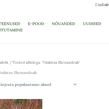
info@
TEENUSED
E-POOD
NÕUANDED
UUDISED
STUTAMINE
sileht
/ Tooted siltidega “Vitshirss Shenandoah”
itshirss Shenandoah