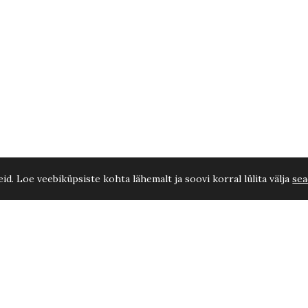
d. Loe veebiküpsiste kohta lähemalt ja soovi korral lülita välja
sea