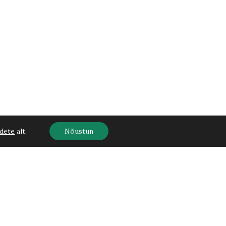
dete
alt.
Nõustun