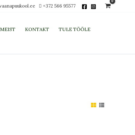
vaanapuukool.ee
+372 566 95577
MEIST
KONTAKT
TULE TÖÖLE