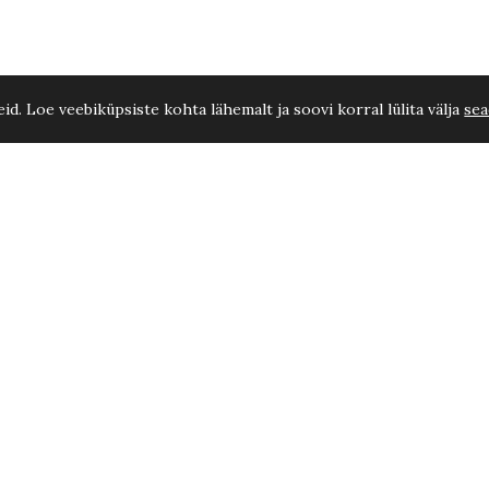
d. Loe veebiküpsiste kohta lähemalt ja soovi korral lülita välja
sea