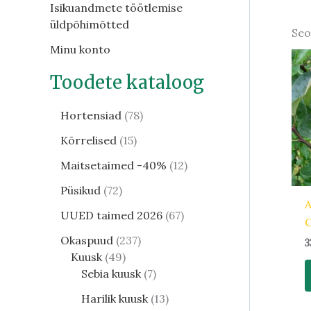
Isikuandmete töötlemise
üldpõhimõtted
Seo
Minu konto
Toodete kataloog
Hortensiad
78
Kõrrelised
15
Maitsetaimed -40%
12
Püsikud
72
A
UUED taimed 2026
67
C
Okaspuud
237
3
Kuusk
49
Sebia kuusk
7
Harilik kuusk
13