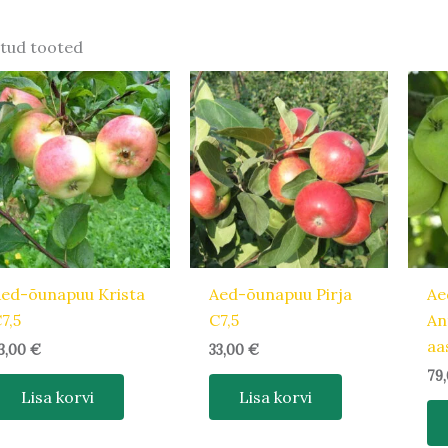
tud tooted
ed-õunapuu Krista
Aed-õunapuu Pirja
Ae
7,5
C7,5
An
aa
3,00
€
33,00
€
79
Lisa korvi
Lisa korvi