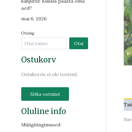
kahjurid: Kuidas päästa oma
aed?
mai 6, 2026
Otsing
Otsi
Ostukorv
Ostukorvis ei ole tooteid.
Jätka ostmist
Tai
Oluline info
Suv
Müügitingimused