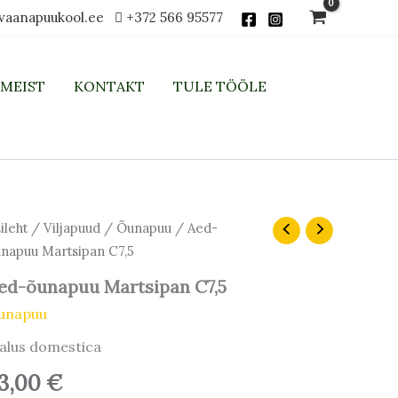
vaanapuukool.ee
+372 566 95577
MEIST
KONTAKT
TULE TÖÖLE
ileht
/
Viljapuud
/
Õunapuu
/ Aed-
napuu Martsipan C7,5
ed-õunapuu Martsipan C7,5
unapuu
alus domestica
3,00
€