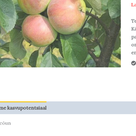
La
Te
Kõ
pa
o
em
me kasvupotentsiaal
eõun