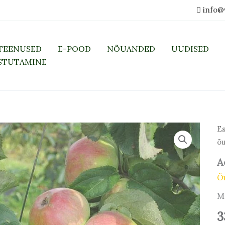
info@
TEENUSED
E-POOD
NÕUANDED
UUDISED
STUTAMINE
Es
õu
A
Õ
M
3