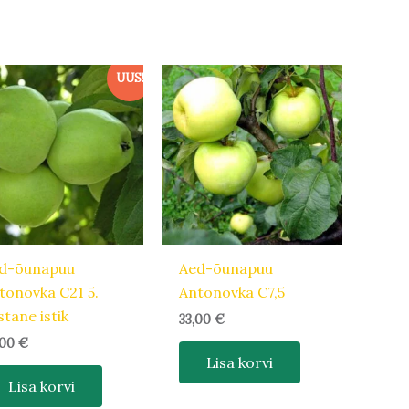
UUS!
d-õunapuu
Aed-õunapuu
tonovka C21 5.
Antonovka C7,5
stane istik
33,00
€
,00
€
Lisa korvi
Lisa korvi