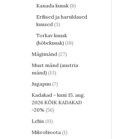
Kanada kuusk
8
Erilised ja haruldased
kuused
3
Torkav kuusk
(hõbekuusk)
18
Mägimänd
27
Must mänd (austria
mänd)
13
Jugapuu
7
Kadakad - kuni 15. aug.
2026 KÕIK KADAKAD
-20%
56
Lehis
11
Mikrobioota
1