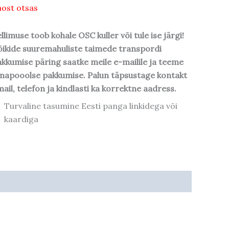
ost otsas
llimuse toob kohale OSC kuller või tule ise järgi!
ikide suuremahuliste taimede transpordi
kkumise päring saatke meile e-mailile ja teeme
mapooolse pakkumise. Palun täpsustage kontakt
ail, telefon ja kindlasti ka korrektne aadress.
Turvaline tasumine Eesti panga linkidega või
kaardiga