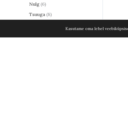
Nulg
6
Tsuuga
8
Erilised ja haruldased
Kasutame oma lehel veebiküpsisei
männid
25
Harilik mänd
17
Elupuud - kuni 15. aug. 2026
KÕIK ELUPUUD -20%
58
Lehtpõõsad
249
Kukerpuu
21
Muud lehtpõõsad
17
Enelad
12
Hortensia
81
Kontpuu
1
Müüme vaid meie kliimasse sobivaid taimi.
Lumimari
3