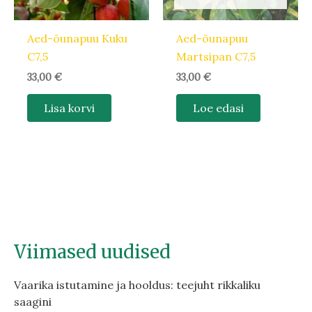
Aed-õunapuu Kuku
Aed-õunapuu
C7,5
Martsipan C7,5
33,00
€
33,00
€
Lisa korvi
Loe edasi
Viimased uudised
Vaarika istutamine ja hooldus: teejuht rikkaliku
saagini