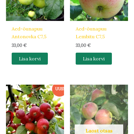
Aed-õunapuu
Aed-õunapuu
Antonovka C7,5
Lembitu C7,5
33,00
€
33,00
€
Lisa korvi
Lisa korvi
UUS!
Laost otsas