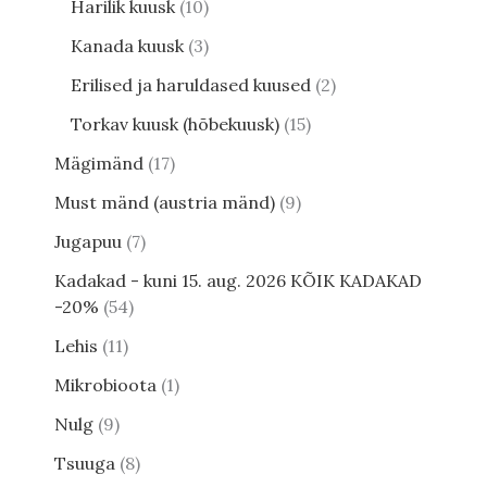
Harilik kuusk
10
Kanada kuusk
3
Erilised ja haruldased kuused
2
Torkav kuusk (hõbekuusk)
15
Mägimänd
17
Must mänd (austria mänd)
9
Jugapuu
7
Kadakad - kuni 15. aug. 2026 KÕIK KADAKAD
-20%
54
Lehis
11
Mikrobioota
1
Nulg
9
Tsuuga
8