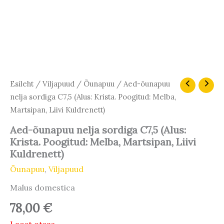
Esileht
/
Viljapuud
/
Õunapuu
/ Aed-õunapuu
nelja sordiga C7,5 (Alus: Krista. Poogitud: Melba,
Martsipan, Liivi Kuldrenett)
Aed-õunapuu nelja sordiga C7,5 (Alus:
Krista. Poogitud: Melba, Martsipan, Liivi
Kuldrenett)
Õunapuu
,
Viljapuud
Malus domestica
78,00
€
Laost otsas