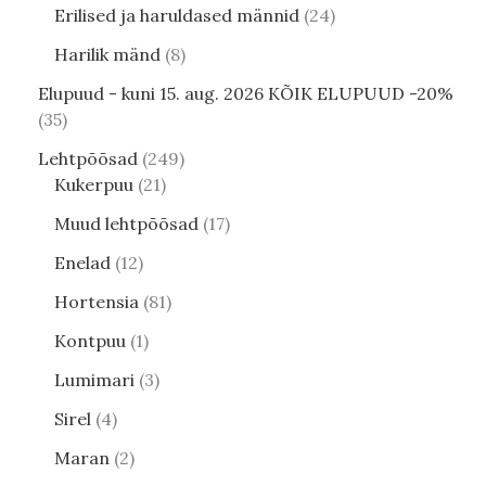
Erilised ja haruldased männid
24
Harilik mänd
8
Elupuud - kuni 15. aug. 2026 KÕIK ELUPUUD -20%
35
Lehtpõõsad
249
Kukerpuu
21
Muud lehtpõõsad
17
Enelad
12
Hortensia
81
Kontpuu
1
Lumimari
3
Sirel
4
Maran
2