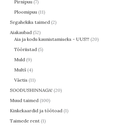
Pirnipuu
7
Ploomipuu
11
Segahekiks taimed
2
Aiakaubad
52
Aia ja kodu kaunistamiseks - UUS!!!
20
Tööriistad
5
Muld
9
Multš
4
Väetis
11
SOODUSHINNAGA!
20
Muud taimed
100
Kinkekaardid ja töötoad
1
Taimede rent
1