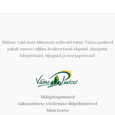
Müüme vaid meie kliimasse sobivaid taimi. Vääna puukool
pakub suures valikus kvaliteetseid elupuid, okaspuid,
lehtpõõsaid, viljapuid ja marjapõõsaid!
Müügitingimused
Isikuandmete töötlemise üldpõhimõtted
Minu konto