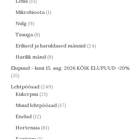
Lehis
11
Mikrobioota
1
Nulg
9
Tsuuga
8
Erilised ja haruldased männid
24
Harilik mänd
8
Elupuud - kuni 15. aug. 2026 KÕIK ELUPUUD -20%
35
Lehtpõõsad
249
Kukerpuu
21
Muud lehtpõõsad
17
Enelad
12
Hortensia
81
Kontpuu
1