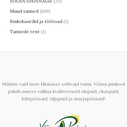
SOODUSHINNAGA!
20
Muud taimed
100
Kinkekaardid ja töötoad
1
Taimede rent
1
Müüme vaid meie kliimasse sobivaid taimi. Vääna puukool
pakub suures valikus kvaliteetseid elupuid, okaspuid,
lehtpõõsaid, viljapuid ja marjapõõsaid!