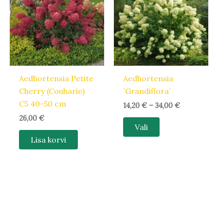
34,00 €
on
mitu
varianti.
Valikuid
saab
teha
Aedhortensia Petite
Aedhortensia
tootelehel.
Cherry (Couharie)
´Grandiflora´
C5 40-50 cm
14,20
€
–
34,00
€
26,00
€
Vali
Lisa korvi