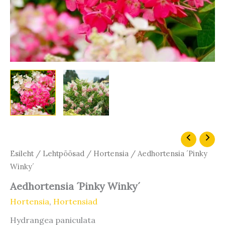
Hinnavahemik:
Aedhortensia
´Pinky
24,00 €
Esileht
/
Lehtpõõsad
/
Hortensia
/ Aedhortensia ´Pinky
Winky
kuni
Winky´
´
69,00 €
kogus
Aedhortensia ´Pinky Winky´
Hortensia
,
Hortensiad
Hydrangea paniculata