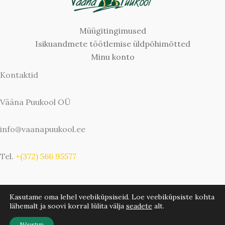
Müügitingimused
Isikuandmete töötlemise üldpõhimõtted
Minu konto
Kontaktid
Vääna Puukool OÜ
info@vaanapuukool.ee
Tel.
+(372) 566 95577
Kasutame oma lehel veebiküpsiseid. Loe veebiküpsiste kohta
lähemalt ja soovi korral lülita välja
seadete
alt.
Copyright © 2026 Vääna Puukool | Bwebbie.com
Nõustun