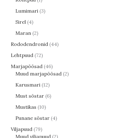
Lumimari
3
Sirel
4
Maran
2
Rododendronid
44
Lehtpuud
72
Marjapõõsad
46
Muud marjapõõsad
2
Karusmari
12
Must sõstar
6
Mustikas
10
Punane sõstar
4
Viljapuud
79
Muud viljapuud
2