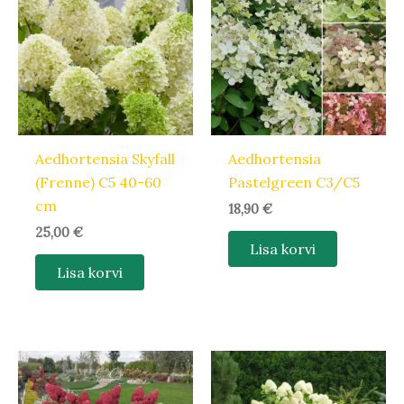
Aedhortensia Skyfall
Aedhortensia
(Frenne) C5 40-60
Pastelgreen C3/C5
cm
18,90
€
25,00
€
Lisa korvi
Lisa korvi
Hinnavahem
Sellel
14,20 €
tootel
kuni