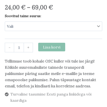
24,00
€
–
69,00
€
Soovitud taime suurus:
-
+
Lisa korvi
Tellimuse toob kohale OSC kuller või tule ise järgi!
Kõikide suuremahuliste taimede transpordi
pakkumise päring saatke meile e-mailile ja teeme
omapooolse pakkumise. Palun täpsustage kontakt
email, telefon ja kindlasti ka korrektne aadress.
Turvaline tasumine Eesti panga linkidega või
kaardiga