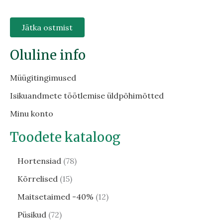
Jätka ostmist
Oluline info
Müügitingimused
Isikuandmete töötlemise üldpõhimõtted
Minu konto
Toodete kataloog
Hortensiad
78
Kõrrelised
15
Maitsetaimed -40%
12
Püsikud
72