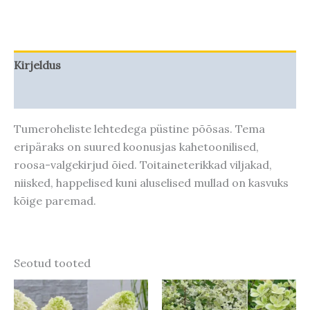
Kirjeldus
Taime kasvupotentsiaal
Tumeroheliste lehtedega püstine põõsas. Tema
eripäraks on suured koonusjas kahetoonilised,
roosa-valgekirjud õied. Toitaineterikkad viljakad,
niisked, happelised kuni aluselised mullad on kasvuks
kõige paremad.
Seotud tooted