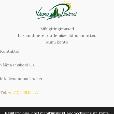
Müügitingimused
Isikuandmete töötlemise üldpõhimõtted
Minu konto
Kontaktid
Vääna Puukool OÜ
info@vaanapuukool.ee
Tel.
+(372) 566 95577
Kasutame oma lehel veebiküpsiseid. Loe veebiküpsiste kohta