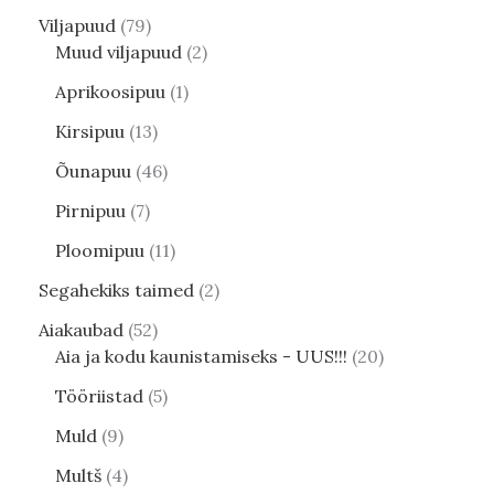
Viljapuud
79
Muud viljapuud
2
Aprikoosipuu
1
Kirsipuu
13
Õunapuu
46
Pirnipuu
7
Ploomipuu
11
Segahekiks taimed
2
Aiakaubad
52
Aia ja kodu kaunistamiseks - UUS!!!
20
Tööriistad
5
Muld
9
Multš
4