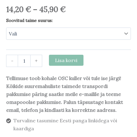
14,20
€
–
45,90
€
Soovitud taime suurus:
-
+
Lisa korvi
Tellimuse toob kohale OSC kuller või tule ise järgi!
Kõikide suuremahuliste taimede transpordi
pakkumise päring saatke meile e-mailile ja teeme
omapooolse pakkumise. Palun täpsustage kontakt
email, telefon ja kindlasti ka korrektne aadress.
Turvaline tasumine Eesti panga linkidega või
kaardiga