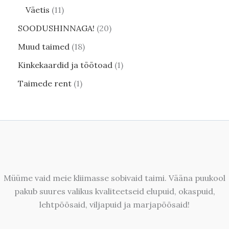
Väetis
11
SOODUSHINNAGA!
20
Muud taimed
18
Kinkekaardid ja töötoad
1
Taimede rent
1
Müüme vaid meie kliimasse sobivaid taimi. Vääna puukool
pakub suures valikus kvaliteetseid elupuid, okaspuid,
lehtpõõsaid, viljapuid ja marjapõõsaid!