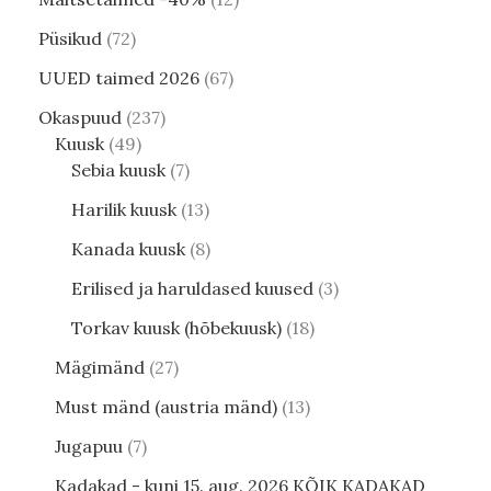
Püsikud
72
UUED taimed 2026
67
Okaspuud
237
Kuusk
49
Sebia kuusk
7
Harilik kuusk
13
Kanada kuusk
8
Erilised ja haruldased kuused
3
Torkav kuusk (hõbekuusk)
18
Mägimänd
27
Must mänd (austria mänd)
13
Jugapuu
7
Kadakad - kuni 15. aug. 2026 KÕIK KADAKAD