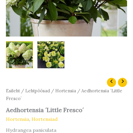
Hinnavahemik:
Aedhortensia
´Little
14,20 €
Esileht
/
Lehtpõõsad
/
Hortensia
/ Aedhortensia ´Little
Fresco
kuni
Fresco´
´
45,90 €
kogus
Aedhortensia ´Little Fresco´
Hortensia
,
Hortensiad
Hydrangea paniculata