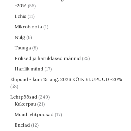
-20%
56
Lehis
11
Mikrobioota
1
Nulg
6
Tsuuga
8
Erilised ja haruldased männid
25
Harilik mänd
17
Elupuud - kuni 15. aug. 2026 KÕIK ELUPUUD -20%
58
Lehtpõõsad
249
Kukerpuu
21
Muud lehtpõõsad
17
Enelad
12