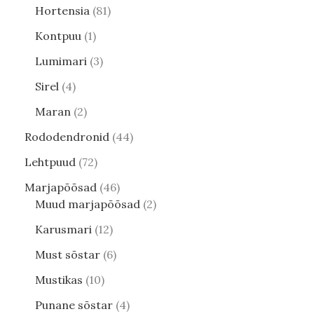
Hortensia
81
Kontpuu
1
Lumimari
3
Sirel
4
Maran
2
Rododendronid
44
Lehtpuud
72
Marjapõõsad
46
Muud marjapõõsad
2
Karusmari
12
Must sõstar
6
Mustikas
10
Punane sõstar
4