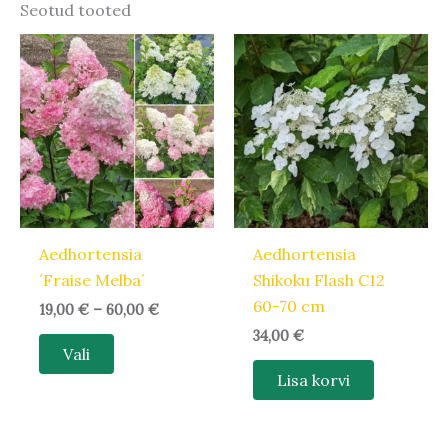
Seotud tooted
Hinnavahemik:
Sellel
19,00 €
tootel
kuni
60,00 €
on
mitu
varianti.
Valikuid
saab
teha
Aedhortensia
Aedhortensia
tootelehel.
´Fraise Melba´
Shikoku Flash C12
60-70 cm
19,00
€
–
60,00
€
34,00
€
Vali
Lisa korvi