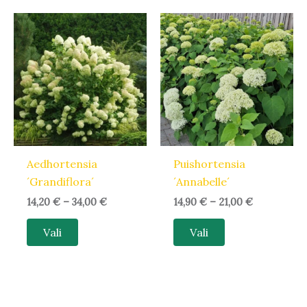
Hinnavahemik:
Hinnavahem
Sellel
Sellel
14,20 €
14,90 €
tootel
tootel
kuni
kuni
34,00 €
21,00 €
on
on
mitu
mitu
varianti.
varianti.
Valikuid
Valikuid
saab
saab
teha
teha
Aedhortensia
Puishortensia
tootelehel.
tootelehel.
´Grandiflora´
´Annabelle´
14,20
€
–
34,00
€
14,90
€
–
21,00
€
Vali
Vali