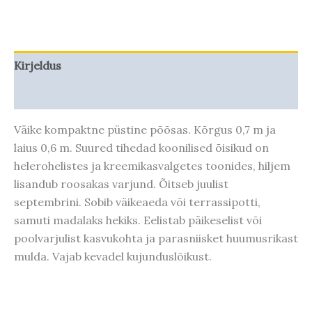
Kirjeldus
Taime kasvupotentsiaal
Väike kompaktne püstine põõsas. Kõrgus 0,7 m ja
laius 0,6 m. Suured tihedad koonilised õisikud on
helerohelistes ja kreemikasvalgetes toonides, hiljem
lisandub roosakas varjund. Õitseb juulist
septembrini. Sobib väikeaeda või terrassipotti,
samuti madalaks hekiks. Eelistab päikeselist või
poolvarjulist kasvukohta ja parasniisket huumusrikast
mulda. Vajab kevadel kujunduslõikust.