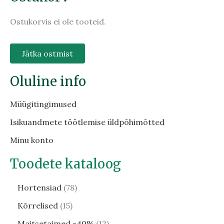
Ostukorvis ei ole tooteid.
Jätka ostmist
Oluline info
Müügitingimused
Isikuandmete töötlemise üldpõhimõtted
Minu konto
Toodete kataloog
Hortensiad
78
Kõrrelised
15
Maitsetaimed -40%
12