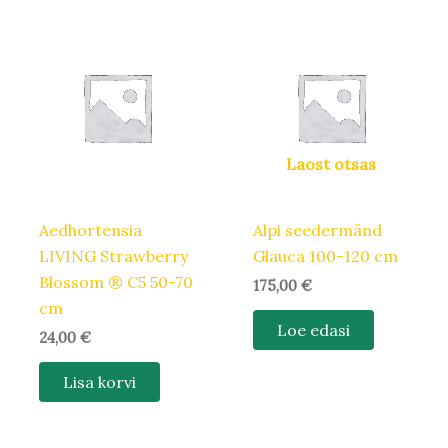
Laost otsas
Aedhortensia
Alpi seedermänd
LIVING Strawberry
Glauca 100-120 cm
Blossom ® C5 50-70
175,00
€
cm
Loe edasi
24,00
€
Lisa korvi