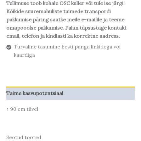
Tellimuse toob kohale OSC kuller või tule ise järgi!
Kõikide suuremahuliste taimede transpordi
pakkumise päring saatke meile e-mailile ja teeme
omapooolse pakkumise. Palun täpsustage kontakt
email, telefon ja kindlasti ka korrektne aadress.
Turvaline tasumine Eesti panga linkidega või
kaardiga
Taime kasvupotentsiaal
↑ 90 cm tüvel
Seotud tooted