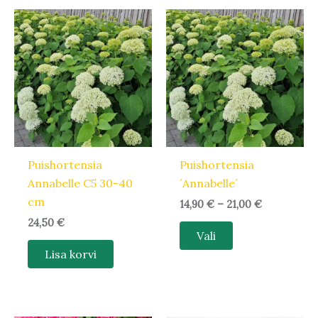
Hinnavahem
Sellel
14,90 €
tootel
kuni
21,00 €
on
mitu
varianti.
Valikuid
saab
teha
Puishortensia
Puishortensia
tootelehel.
Annabelle C5 30-40
´Annabelle´
cm
14,90
€
–
21,00
€
24,50
€
Vali
Lisa korvi