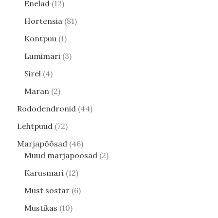
Enelad
12
Hortensia
81
Kontpuu
1
Lumimari
3
Sirel
4
Maran
2
Rododendronid
44
Lehtpuud
72
Marjapõõsad
46
Muud marjapõõsad
2
Karusmari
12
Must sõstar
6
Mustikas
10