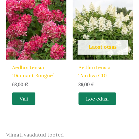
Sellel
tootel
on
mitu
varianti.
Valikuid
Laost otsas
saab
teha
Aedhortensia
Aedhortensia
tootelehel.
´Diamant Rougue´
Tardiva C10
63,00
€
36,00
€
Vali
Loe edasi
Viimati vaadatud tooted