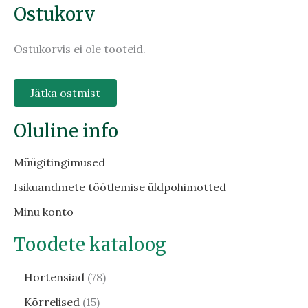
Ostukorv
Ostukorvis ei ole tooteid.
Jätka ostmist
Oluline info
Müügitingimused
Isikuandmete töötlemise üldpõhimõtted
Minu konto
Toodete kataloog
Hortensiad
78
Kõrrelised
15