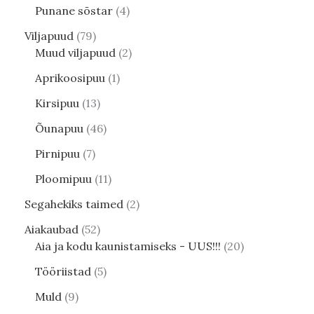
Punane sõstar
4
Viljapuud
79
Muud viljapuud
2
Aprikoosipuu
1
Kirsipuu
13
Õunapuu
46
Pirnipuu
7
Ploomipuu
11
Segahekiks taimed
2
Aiakaubad
52
Aia ja kodu kaunistamiseks - UUS!!!
20
Tööriistad
5
Muld
9