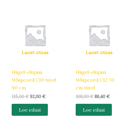
Algne
Praegune
Algne
Praegune
hind
hind
hind
hind
oli:
on:
oli:
on:
115,00 €.
92,00 €.
108,00 €.
86,40 €.
Laost otsas
Laost otsas
Hiigel-elupuu
Hiigel-elupuu
Whipcord C10 tüvel
Whipcord C12 70
90 cm
cm tüvel
115,00
€
92,00
€
108,00
€
86,40
€
Loe edasi
Loe edasi