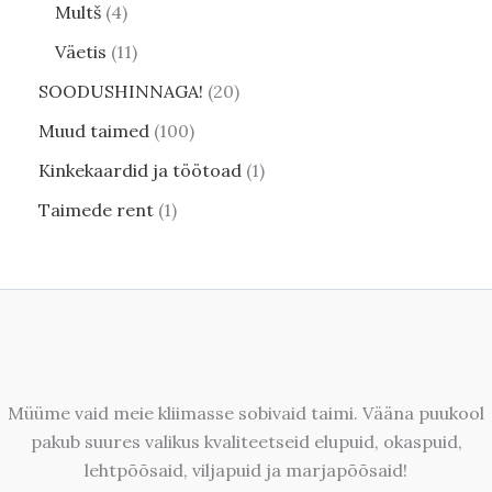
Multš
4
Väetis
11
SOODUSHINNAGA!
20
Muud taimed
100
Kinkekaardid ja töötoad
1
Taimede rent
1
Müüme vaid meie kliimasse sobivaid taimi. Vääna puukool
pakub suures valikus kvaliteetseid elupuid, okaspuid,
lehtpõõsaid, viljapuid ja marjapõõsaid!