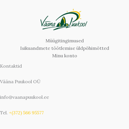
Müügitingimused
Isikuandmete töötlemise üldpõhimõtted
Minu konto
Kontaktid
Vääna Puukool OÜ
info@vaanapuukool.ee
Tel.
+(372) 566 95577