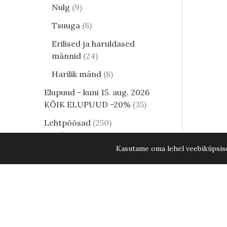
Nulg
9
Tsuuga
8
Erilised ja haruldased
männid
24
Harilik mänd
8
Elupuud - kuni 15. aug. 2026
KÕIK ELUPUUD -20%
35
Lehtpõõsad
250
Kukerpuu
21
Kasutame oma lehel veebiküpsisei
Muud lehtpõõsad
17
Enelad
12
Aedhortensia Sundae Fraise C12 10
Hortensia
82
Kontpuu
1
Lumimari
3