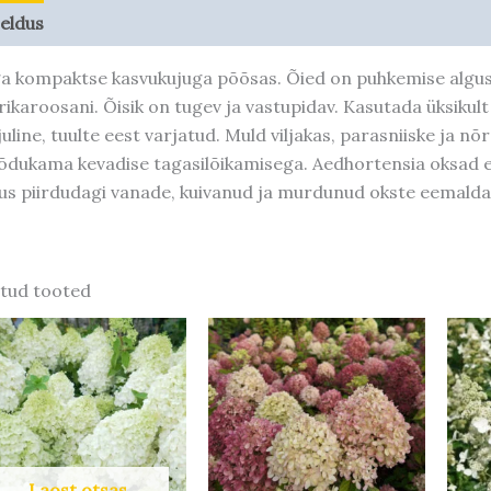
jeldus
Taime kasvupotentsiaal
a kompaktse kasvukujuga põõsas. Õied on puhkemise alguse
rikaroosani. Õisik on tugev ja vastupidav. Kasutada üksikult
juline, tuulte eest varjatud. Muld viljakas, parasniiske ja n
dukama kevadise tagasilõikamisega. Aedhortensia oksad ei 
kus piirdudagi vanade, kuivanud ja murdunud okste eemald
tud tooted
Hinnavahemik:
Hinnavahemik:
Sellel
Sellel
10,50 €
12,80 €
tootel
tootel
kuni
kuni
37,80 €
45,90 €
on
on
mitu
mitu
varianti.
varianti.
Valikuid
Valikuid
Laost otsas