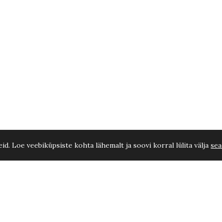
d. Loe veebiküpsiste kohta lähemalt ja soovi korral lülita välja
sea
0 cm Tüvel