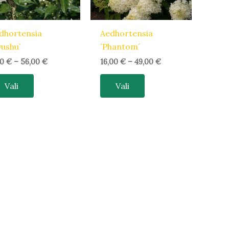
saab
saab
teha
teha
tootelehel.
tootelehel.
dhortensia
Aedhortensia
yushu`
´Phantom´
40
€
–
56,00
€
16,00
€
–
49,00
€
Vali
Vali