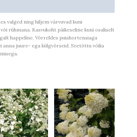
s valged ning hiljem värvuvad kuni
 või rühmana. Kasvukoht päikeseline kuni osaliselt
õrgalt happeline. Võrreldes puishortensiaga
anna juure- ega külgvõrseid. Seetõttu võiks
amisega.
Hinnavahemik:
Hinnavahemik:
Sellel
Sellel
5,40 €
16,00 €
tootel
tootel
kuni
kuni
56,00 €
49,00 €
on
on
mitu
mitu
varianti.
varianti.
Valikuid
Valikuid