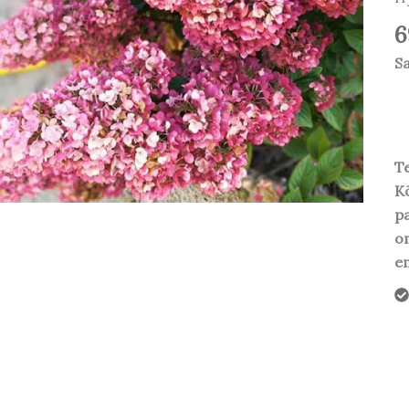
6
S
Te
Kõ
pa
o
em