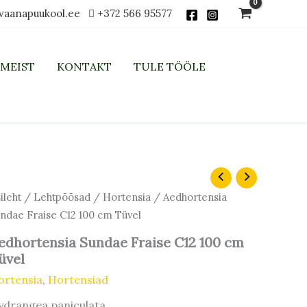
vaanapuukool.ee
+372 566 95577
MEIST
KONTAKT
TULE TÖÖLE
dhortensia
ndae
ileht
/
Lehtpõõsad
/
Hortensia
/ Aedhortensia
aise
ndae Fraise C12 100 cm Tüvel
2
0
edhortensia Sundae Fraise C12 100 cm
m
vel
üvel
gus
ortensia
,
Hortensiad
ydrangea paniculata