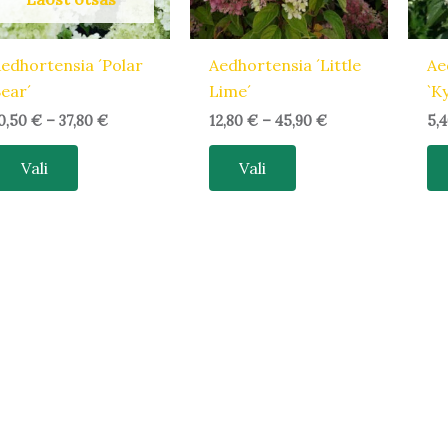
saab
saab
teha
teha
tootelehel.
tootelehel.
edhortensia ´Polar
Aedhortensia ´Little
Ae
ear´
Lime´
`K
0,50
€
–
37,80
€
12,80
€
–
45,90
€
5,
Vali
Vali