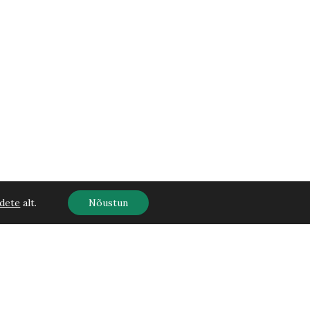
dete
alt.
Nõustun
Aedhortensia
Sundae
69,00
€
Lisa korvi
Fraise
C12
100
cm