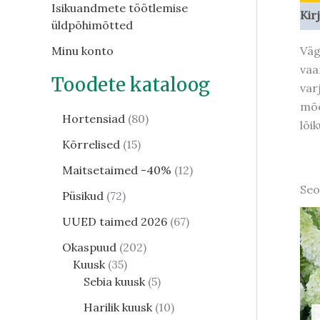
Isikuandmete töötlemise
Kir
üldpõhimõtted
Väg
Minu konto
vaa
Toodete kataloog
var
mõõ
Hortensiad
80
lõi
Kõrrelised
15
Maitsetaimed -40%
12
Seo
Püsikud
72
UUED taimed 2026
67
Okaspuud
202
Kuusk
35
Sebia kuusk
5
Harilik kuusk
10