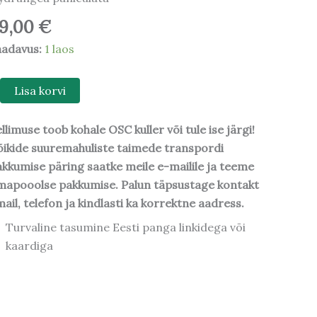
9,00
€
aadavus:
1 laos
Lisa korvi
llimuse toob kohale OSC kuller või tule ise järgi!
ikide suuremahuliste taimede transpordi
kkumise päring saatke meile e-mailile ja teeme
mapooolse pakkumise. Palun täpsustage kontakt
ail, telefon ja kindlasti ka korrektne aadress.
Turvaline tasumine Eesti panga linkidega või
kaardiga