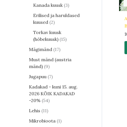
Kanada kuusk
3
Erilised ja haruldased
A
kuused
2
B
Torkav kuusk
1
(hõbekuusk)
15
Mägimänd
17
Must mänd (austria
mänd)
9
Jugapuu
7
Kadakad - kuni 15. aug.
2026 KÕIK KADAKAD
-20%
54
Lehis
11
Mikrobioota
1