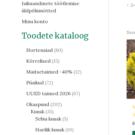
Isikuandmete töötlemise
↑ 3
üldpõhimõtted
Minu konto
Seo
Toodete kataloog
Hortensiad
80
Kõrrelised
15
Maitsetaimed -40%
12
Püsikud
72
UUED taimed 2026
67
Okaspuud
202
Kuusk
35
Sebia kuusk
5
6
Harilik kuusk
10