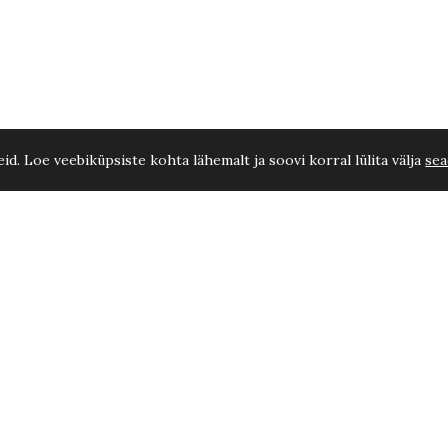
d. Loe veebiküpsiste kohta lähemalt ja soovi korral lülita välja
sea