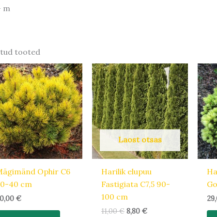
+ m
tud tooted
Algne
Praegune
hind
hind
oli:
on:
11,00 €.
8,80 €.
Laost otsas
Mägimänd Ophir C6
Harilik elupuu
Ha
30-40 cm
Fastigiata C7,5 90-
Go
100 cm
0,00
€
29
11,00
€
8,80
€