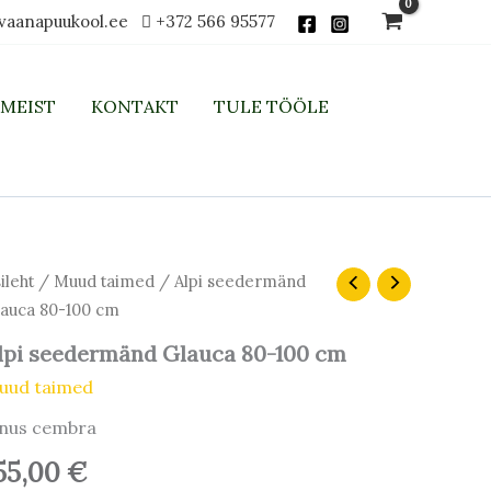
vaanapuukool.ee
+372 566 95577
MEIST
KONTAKT
TULE TÖÖLE
pi
ileht
/
Muud taimed
/ Alpi seedermänd
edermänd
auca 80-100 cm
auca
-
lpi seedermänd Glauca 80-100 cm
0
uud taimed
m
gus
inus cembra
55,00
€