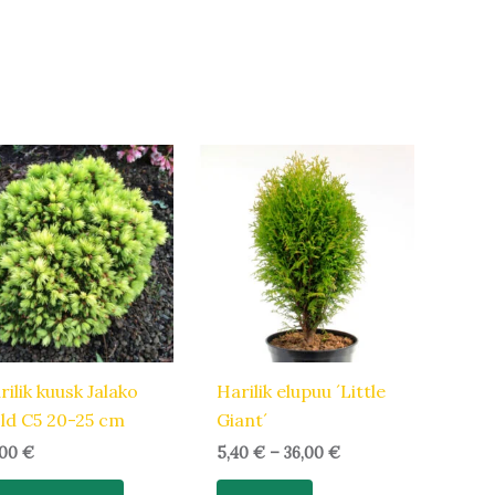
Hinnavahemik:
Sellel
5,40 €
tootel
kuni
36,00 €
on
mitu
varianti.
Valikuid
saab
teha
tootelehel.
rilik kuusk Jalako
Harilik elupuu ´Little
ld C5 20-25 cm
Giant´
,00
€
5,40
€
–
36,00
€