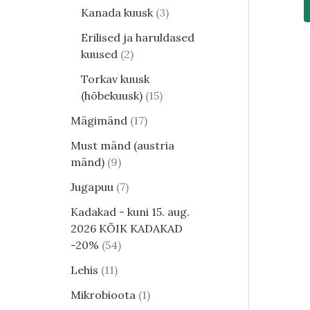
Kanada kuusk
3
Erilised ja haruldased
kuused
2
Torkav kuusk
(hõbekuusk)
15
Mägimänd
17
Must mänd (austria
mänd)
9
Jugapuu
7
Kadakad - kuni 15. aug.
2026 KÕIK KADAKAD
-20%
54
Lehis
11
Mikrobioota
1