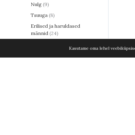
Nulg
9
Tsuuga
8
Erilised ja haruldased
männid
24
Harilik mänd
8
Kasutame oma lehel veebiküpsisei
Elupuud - kuni 15. aug. 2026
KÕIK ELUPUUD -20%
35
Alpi seedermänd Glauca 80-100 cm
Lehtpõõsad
250
Kukerpuu
21
Muud lehtpõõsad
17
Enelad
12
Hortensia
82
Kontpuu
1
Lumimari
3