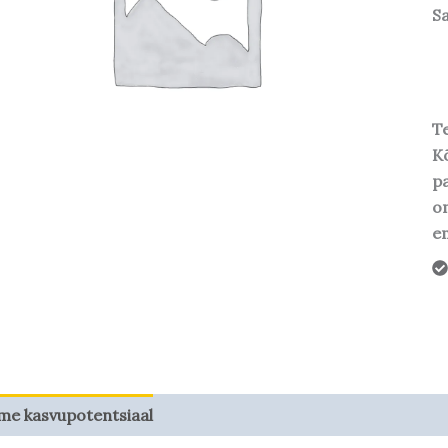
S
Te
Kõ
pa
o
em
me kasvupotentsiaal