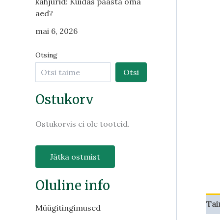
kahjurid: Kuidas päästa oma
aed?
mai 6, 2026
Otsing
Otsi
Ostukorv
Ostukorvis ei ole tooteid.
Jätka ostmist
Oluline info
Tai
Müügitingimused