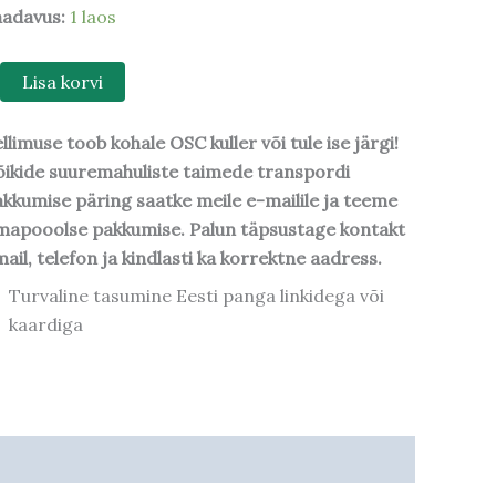
aadavus:
1 laos
Lisa korvi
llimuse toob kohale OSC kuller või tule ise järgi!
ikide suuremahuliste taimede transpordi
kkumise päring saatke meile e-mailile ja teeme
mapooolse pakkumise. Palun täpsustage kontakt
ail, telefon ja kindlasti ka korrektne aadress.
Turvaline tasumine Eesti panga linkidega või
kaardiga