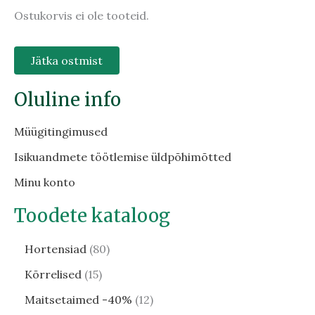
Ostukorvis ei ole tooteid.
Jätka ostmist
Oluline info
Müügitingimused
Isikuandmete töötlemise üldpõhimõtted
Minu konto
Toodete kataloog
Hortensiad
80
Kõrrelised
15
Maitsetaimed -40%
12