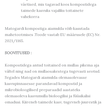
väetised, mis tagavad koos kompostidega
taimede kasvuks vajaliku toitainete
vahekorra
Matogardi kompostiga aiamulda võib kasutada
mahetootmises .Toode vastab EU määrusele (EC) Nr.
2021/1165.
SOOVITUSED :
Kompostidega antud toitained on mullas pikema aja
vältel ning nad on mullaosakestega tugevasti seotud.
Segades Matogardi aiamulda olemasolevasse
kasvupinnasesse parandavad kompostid ja
mikrobioloogilised preparaadid aastateks
olemasoleva kasvumulla bioloogilisi ja füüsikalisi
omadusi. Kiireneb taimede kasv, tugevneb juurestik ja