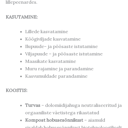
lillepeenardes.
KASUTAMINE:
Lillede kasvatamine
Köögiviljade kasvatamine
Ilupuude– ja põõsaste istutamine
Viljapuude – ja põõsaste istutamine
Maasikate kasvatamine
Muru rajamine ja parandamine
Kasvumuldade parandamine
KOOSTIS:
Turvas
– dolomiidijahuga neutraliseeritud ja
orgaaniliste väetistega rikastatud
Kompost hobusesõnnikust
– aiamuld
sisaldab hobusesõnnikust biotehnoloogiliselt