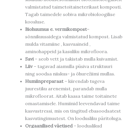
valmistatud taimetoitaineterikast komposti.
Tagab taimedele sobiva mikrobioloogilise
koosluse.
Biohuumus e. vermikompost
–
sõnnikuussidega valmistatud kompost. Lisab
mulda vitamiine , kasvuaineid ,
aminohappeid ja kasuliku mikrofloora.
Savi
– seob vett ja takistab mulla kuivamist.
Liiv
– tagavad aiamulla püsiva struktuuri
ning soodsa niiskus- ja õhurežiimi mullas.
Humiinpreparaat
– kiirendab tugeva
juurestiku arenemist, parandab mulla
mikrofloorat. Aitab kaasa taime toitainete
omastamisele. Humiinid leevendavad taime
kasvustressi, mis on tingitud ebasoodsatest
kasvutingimustest. On loodusliku päritoluga.
Orgaanilised väetised
– looduslikud