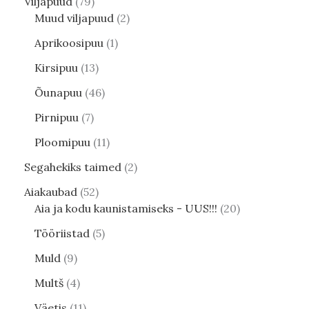
Viljapuud
79
Muud viljapuud
2
Aprikoosipuu
1
Kirsipuu
13
Õunapuu
46
Pirnipuu
7
Ploomipuu
11
Segahekiks taimed
2
Aiakaubad
52
Aia ja kodu kaunistamiseks - UUS!!!
20
Tööriistad
5
Muld
9
Multš
4
Väetis
11