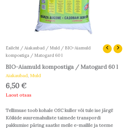
Esileht
/
Aiakaubad
/
Muld
/ BIO-Aiamuld
kompostiga / Matogard 60 l
BIO-Aiamuld kompostiga / Matogard 60 l
Aiakaubad
,
Muld
6,50
€
Laost otsas
Tellimuse toob kohale OSC kuller või tule ise järgi!
Kõikide suuremahuliste taimede transpordi
pakkumise päring saatke meile e-mailile ja teeme