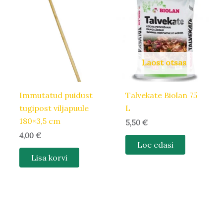
Laost otsas
Immutatud puidust
Talvekate Biolan 75
tugipost viljapuule
L
180×3,5 cm
5,50
€
4,00
€
Loe edasi
Lisa korvi