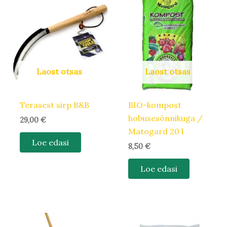
Laost otsas
Laost otsas
Terasest sirp B&B
BIO-kompost
hobusesõnnikuga /
29,00
€
Matogard 20 l
Loe edasi
8,50
€
Loe edasi