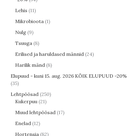
Lehis
11
Mikrobioota
1
Nulg
9
Tsuuga
8
Erilised ja haruldased männid
24
Harilik mänd
8
Elupuud - kuni 15. aug. 2026 KÕIK ELUPUUD -20%
35
Lehtpõõsad
250
Kukerpuu
21
Muud lehtpõõsad
17
Enelad
12
Hortensia
82