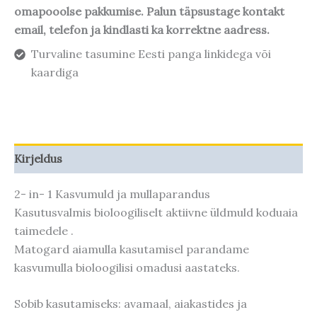
omapooolse pakkumise. Palun täpsustage kontakt
email, telefon ja kindlasti ka korrektne aadress.
Turvaline tasumine Eesti panga linkidega või
kaardiga
Kirjeldus
2- in- 1 Kasvumuld ja mullaparandus
Kasutusvalmis bioloogiliselt aktiivne üldmuld koduaia
taimedele .
Matogard aiamulla kasutamisel parandame
kasvumulla bioloogilisi omadusi aastateks.
Sobib kasutamiseks: avamaal, aiakastides ja