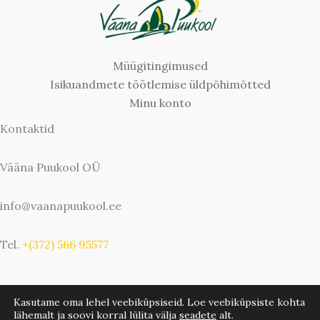
Müügitingimused
Isikuandmete töötlemise üldpõhimõtted
Minu konto
Kontaktid
Vääna Puukool OÜ
info@vaanapuukool.ee
Tel.
+(372) 566 95577
Kasutame oma lehel veebiküpsiseid. Loe veebiküpsiste kohta
lähemalt ja soovi korral lülita välja
seadete
alt.