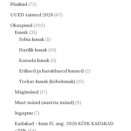
Püsikud
72
UUED taimed 2026
67
Okaspuud
202
Kuusk
35
Sebia kuusk
5
Harilik kuusk
10
Kanada kuusk
3
Erilised ja haruldased kuused
2
Torkav kuusk (hõbekuusk)
15
Mägimänd
17
Must mänd (austria mänd)
9
Jugapuu
7
Kadakad - kuni 15. aug. 2026 KÕIK KADAKAD
-20%
54