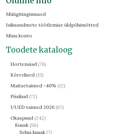
Oluline info
Müügitingimused
Isikuandmete töötlemise üldpõhimõtted
Minu konto
Toodete kataloog
Hortensiad
78
Kõrrelised
15
Maitsetaimed -40%
12
Püsikud
72
UUED taimed 2026
67
Okaspuud
242
Kuusk
50
Sebia kuusk
7