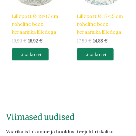
Lillepott Ø 18×17 cm
Lillepott Ø 17×15 cm
roheline beez
roheline beez
keraamika lilledega
keraamika lilledega
19,90
€
16,92
€
17,50
€
14,88
€
Lisa korvi
Lisa korvi
Viimased uudised
Vaarika istutamine ja hooldus: teejuht rikkaliku