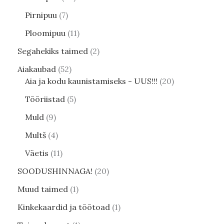
Pirnipuu
7
Ploomipuu
11
Segahekiks taimed
2
Aiakaubad
52
Aia ja kodu kaunistamiseks - UUS!!!
20
Tööriistad
5
Muld
9
Multš
4
Väetis
11
SOODUSHINNAGA!
20
Muud taimed
1
Kinkekaardid ja töötoad
1