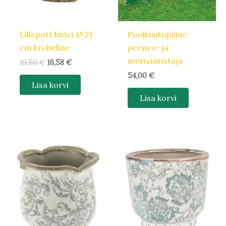
Lillepott kivist Ø 21
Poolkuukujuline
cm krobeline
peenra- ja
muruääristaja
19,50
€
16,58
€
54,00
€
Lisa korvi
Lisa korvi
Algne
Praegune
Algne
Praegune
hind
hind
hind
hind
oli:
on:
oli:
on:
19,90 €.
16,92 €.
17,50 €.
14,88 €.