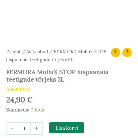
FERMORA
Esileht
/
Aiakaubad
/ FERMORA MolluX STOP
MolluX
hispaanaia teetigude tõrjeks 5L
STOP
hispaanaia
FERMORA MolluX STOP hispaanaia
teetigude
teetigude tõrjeks 5L
tõrjeks
5L
Aiakaubad
kogus
24,90
€
Saadavus:
9 laos
-
+
Lisa korvi