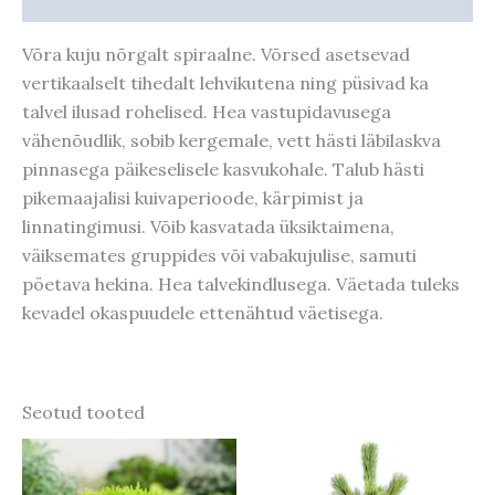
Võra kuju nõrgalt spiraalne. Võrsed asetsevad
vertikaalselt tihedalt lehvikutena ning püsivad ka
talvel ilusad rohelised. Hea vastupidavusega
vähenõudlik, sobib kergemale, vett hästi läbilaskva
pinnasega päikeselisele kasvukohale. Talub hästi
pikemaajalisi kuivaperioode, kärpimist ja
linnatingimusi. Võib kasvatada üksiktaimena,
väiksemates gruppides või vabakujulise, samuti
pöetava hekina. Hea talvekindlusega. Väetada tuleks
kevadel okaspuudele ettenähtud väetisega.
Seotud tooted
Hinnavahemik:
Sellel
11,90 €
tootel
kuni