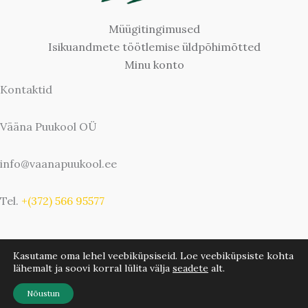
Müügitingimused
Isikuandmete töötlemise üldpõhimõtted
Minu konto
Kontaktid
Vääna Puukool OÜ
info@vaanapuukool.ee
Tel.
+(372) 566 95577
Kasutame oma lehel veebiküpsiseid. Loe veebiküpsiste kohta
lähemalt ja soovi korral lülita välja
seadete
alt.
Copyright © 2026 Vääna Puukool | Bwebbie.com
Nõustun