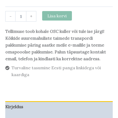
-
+
Lisa korvi
Tellimuse toob kohale OSC kuller või tule ise järgi!
Kõikide suuremahuliste taimede transpordi
pakkumise päring saatke meile e-mailile ja teeme
omapooolse pakkumise. Palun täpsustage kontakt
email, telefon ja kindlasti ka korrektne aadress.
Turvaline tasumine Eesti panga linkidega või
kaardiga
Kirjeldus
Taime kasvupotentsiaal