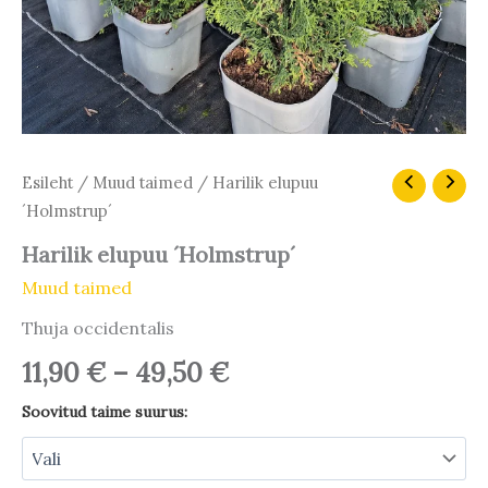
Hinnavahemik:
Harilik
Esileht
/
Muud taimed
/ Harilik elupuu
elupuu
11,90 €
´Holmstrup´
´Holmstrup
kuni
´
Harilik elupuu ´Holmstrup´
49,50 €
kogus
Muud taimed
Thuja occidentalis
11,90
€
–
49,50
€
Soovitud taime suurus: