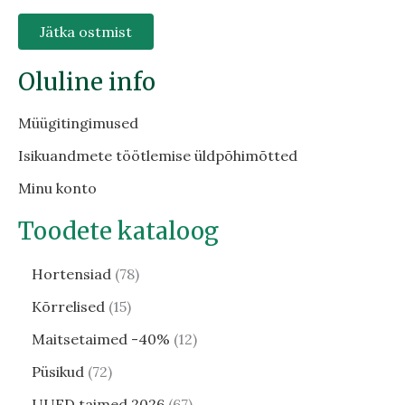
Jätka ostmist
Oluline info
Müügitingimused
Isikuandmete töötlemise üldpõhimõtted
Minu konto
Toodete kataloog
Hortensiad
78
Kõrrelised
15
Maitsetaimed -40%
12
Püsikud
72
UUED taimed 2026
67