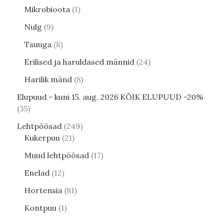
Mikrobioota
1
Nulg
9
Tsuuga
8
Erilised ja haruldased männid
24
Harilik mänd
8
Elupuud - kuni 15. aug. 2026 KÕIK ELUPUUD -20%
35
Lehtpõõsad
249
Kukerpuu
21
Muud lehtpõõsad
17
Enelad
12
Hortensia
81
Kontpuu
1