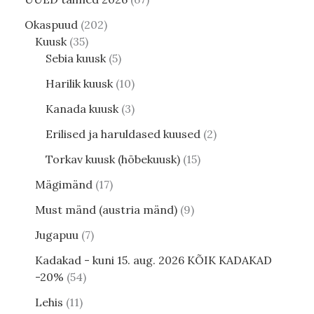
Okaspuud
202
Kuusk
35
Sebia kuusk
5
Harilik kuusk
10
Kanada kuusk
3
Erilised ja haruldased kuused
2
Torkav kuusk (hõbekuusk)
15
Mägimänd
17
Must mänd (austria mänd)
9
Jugapuu
7
Kadakad - kuni 15. aug. 2026 KÕIK KADAKAD
-20%
54
Lehis
11