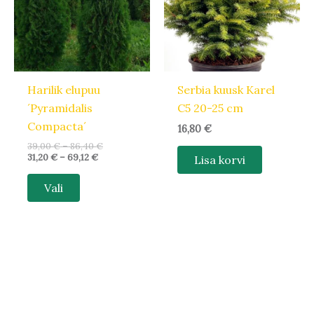
varianti.
Valikuid
saab
teha
Harilik elupuu
Serbia kuusk Karel
tootelehel.
´Pyramidalis
C5 20-25 cm
Compacta´
16,80
€
39,00
€
–
86,40
€
31,20
€
–
69,12
€
Lisa korvi
Vali