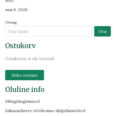
aed?
mai 6, 2026
Otsing
Otsi
Ostukorv
Ostukorvis ei ole tooteid.
Jätka ostmist
Oluline info
Müügitingimused
Isikuandmete töötlemise üldpõhimõtted