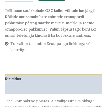
Tellimuse toob kohale OSC kuller või tule ise järgi!
Kõikide suuremahuliste taimede transpordi
pakkumise päring saatke meile e-mailile ja teeme
omapooolse pakkumise. Palun täpsustage kontakt
email, telefon ja kindlasti ka korrektne aadress.
Turvaline tasumine Eesti panga linkidega või
kaardiga
Kirjeldus
Taime kasvupotentsiaal
Tihe, kompaktne põõsas. Alt valkjassinaka okkaga,
pealt tumeroheline. Mullastiku suhtes on vähenõudlik,