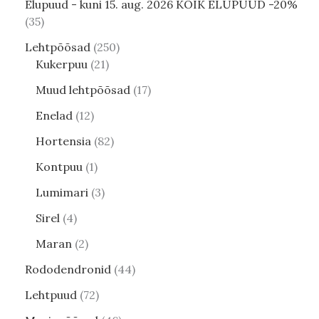
Elupuud - kuni 15. aug. 2026 KÕIK ELUPUUD -20%
35
Lehtpõõsad
250
Kukerpuu
21
Muud lehtpõõsad
17
Enelad
12
Hortensia
82
Kontpuu
1
Lumimari
3
Sirel
4
Maran
2
Rododendronid
44
Lehtpuud
72