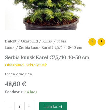
Serbia
Esileht
/
Okaspuud
/
Kuusk
/
Sebia
kuusk
kuusk
/ Serbia kuusk Karel C7,5/10 40-50 cm
Karel
C7,5/10
Serbia kuusk Karel C7,5/10 40-50 cm
40-
Okaspuud
,
Sebia kuusk
50
cm
Picea omorica
kogus
48,60
€
Saadavus:
34 laos
-
+
Lisa korvi