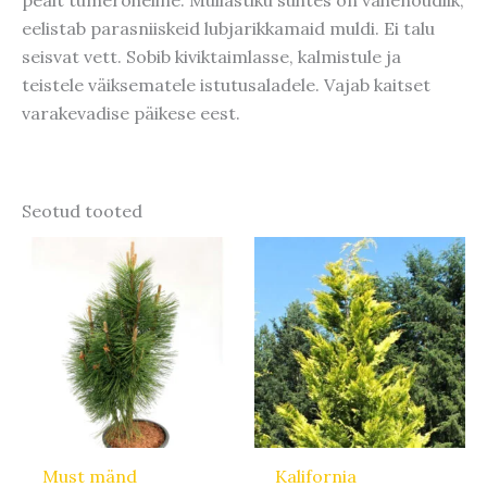
eelistab parasniiskeid lubjarikkamaid muldi. Ei talu
seisvat vett. Sobib kiviktaimlasse, kalmistule ja
teistele väiksematele istutusaladele. Vajab kaitset
varakevadise päikese eest.
Seotud tooted
Hinnavahemik:
Hinnavahem
Sellel
Sellel
115,00 €
19,00 €
tootel
tootel
kuni
kuni
125,00 €
35,10 €
on
on
mitu
mitu
varianti.
varianti.
Valikuid
Valikuid
saab
saab
teha
teha
Must mänd
Kalifornia
tootelehel.
tootelehel.