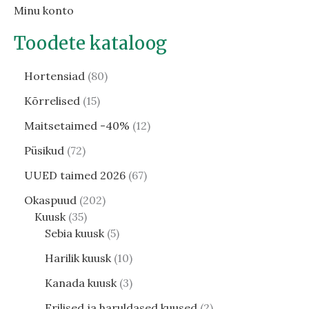
Minu konto
Toodete kataloog
Hortensiad
80
Kõrrelised
15
Maitsetaimed -40%
12
Püsikud
72
UUED taimed 2026
67
Okaspuud
202
Kuusk
35
Sebia kuusk
5
Harilik kuusk
10
Kanada kuusk
3
Erilised ja haruldased kuused
2