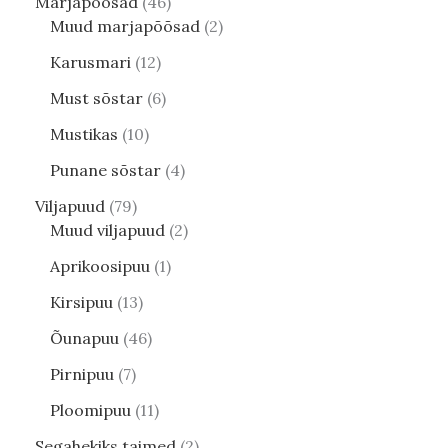
Marjapõõsad
46
Muud marjapõõsad
2
Karusmari
12
Must sõstar
6
Mustikas
10
Punane sõstar
4
Viljapuud
79
Muud viljapuud
2
Aprikoosipuu
1
Kirsipuu
13
Õunapuu
46
Pirnipuu
7
Ploomipuu
11
Segahekiks taimed
2