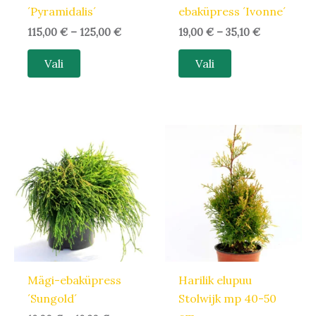
´Pyramidalis´
ebaküpress ´Ivonne´
115,00
€
–
125,00
€
19,00
€
–
35,10
€
Vali
Vali
Hinnavahemik:
Algne
Praegune
Sellel
16,00 €
hind
hind
tootel
kuni
oli:
on:
16,20 €
18,00 €.
14,40 €.
on
mitu
varianti.
Valikuid
saab
teha
Mägi-ebaküpress
Harilik elupuu
tootelehel.
´Sungold´
Stolwijk mp 40-50