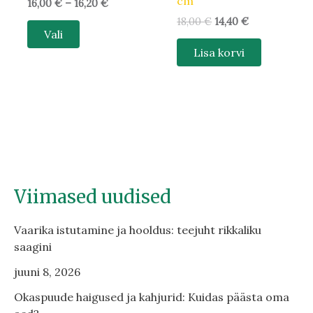
cm
16,00
€
–
16,20
€
18,00
€
14,40
€
Vali
Lisa korvi
Viimased uudised
Vaarika istutamine ja hooldus: teejuht rikkaliku
saagini
juuni 8, 2026
Okaspuude haigused ja kahjurid: Kuidas päästa oma