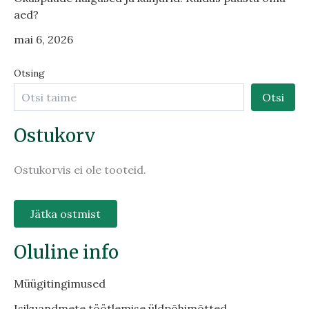
aed?
mai 6, 2026
Otsing
Otsi
Ostukorv
Ostukorvis ei ole tooteid.
Jätka ostmist
Oluline info
Müügitingimused
Isikuandmete töötlemise üldpõhimõtted