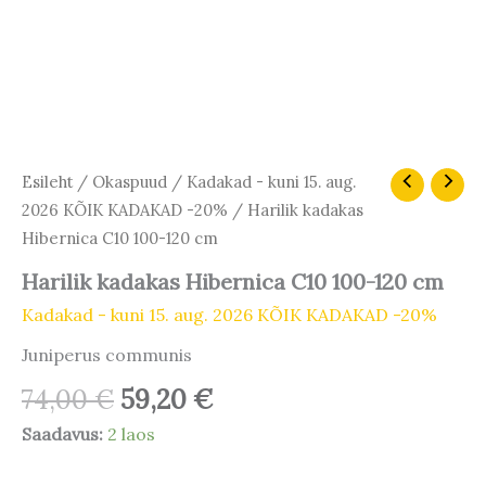
Algne
Praegune
Harilik
Esileht
/
Okaspuud
/
Kadakad - kuni 15. aug.
kadakas
hind
hind
2026 KÕIK KADAKAD -20%
/ Harilik kadakas
Hibernica
oli:
on:
Hibernica C10 100-120 cm
C10
74,00 €.
59,20 €.
100-
Harilik kadakas Hibernica C10 100-120 cm
120
cm
Kadakad - kuni 15. aug. 2026 KÕIK KADAKAD -20%
kogus
Juniperus communis
74,00
€
59,20
€
Saadavus:
2 laos