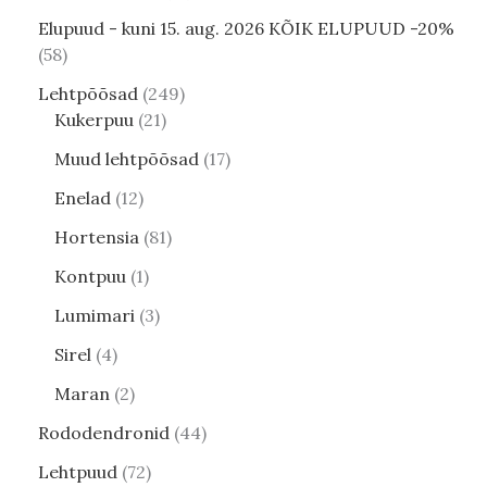
Elupuud - kuni 15. aug. 2026 KÕIK ELUPUUD -20%
58
Lehtpõõsad
249
Kukerpuu
21
Muud lehtpõõsad
17
Enelad
12
Hortensia
81
Kontpuu
1
Lumimari
3
Sirel
4
Maran
2
Rododendronid
44
Lehtpuud
72