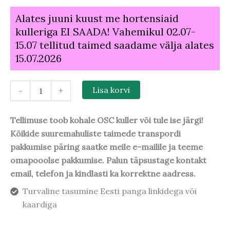
Alates juuni kuust me hortensiaid
kulleriga EI SAADA! Vahemikul 02.07-
15.07 tellitud taimed saadame välja alates
15.07.2026
-
+
Lisa korvi
Tellimuse toob kohale OSC kuller või tule ise järgi!
Kõikide suuremahuliste taimede transpordi
pakkumise päring saatke meile e-mailile ja teeme
omapooolse pakkumise. Palun täpsustage kontakt
email, telefon ja kindlasti ka korrektne aadress.
Turvaline tasumine Eesti panga linkidega või
kaardiga