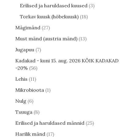
Erilised ja haruldased kuused
3
Torkav kuusk (hõbekuusk)
18
Mägimänd
27
Must mänd (austria mänd)
13
Jugapuu
7
Kadakad - kuni 15. aug. 2026 KÕIK KADAKAD
-20%
56
Lehis
11
Mikrobioota
1
Nulg
6
Tsuuga
8
Erilised ja haruldased männid
25
Harilik mänd
17