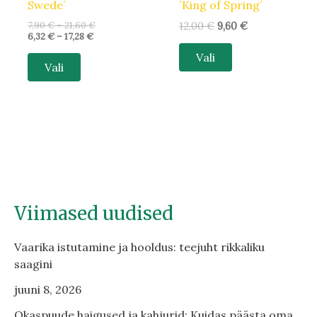
Swede´
´King of Spring´
7,90
€
–
21,60
€
12,00
€
9,60
€
6,32
€
–
17,28
€
Vali
Vali
Viimased uudised
Vaarika istutamine ja hooldus: teejuht rikkaliku
saagini
juuni 8, 2026
Okaspuude haigused ja kahjurid: Kuidas päästa oma