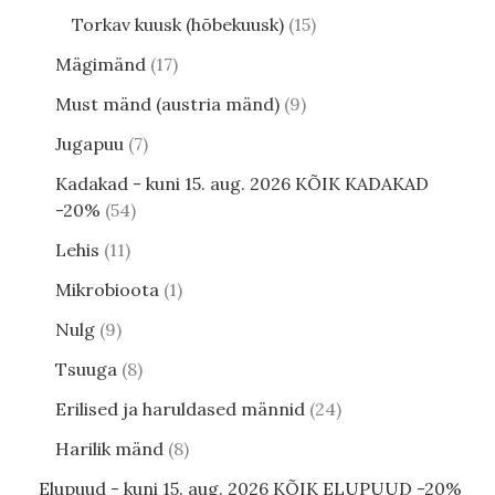
Torkav kuusk (hõbekuusk)
15
Mägimänd
17
Must mänd (austria mänd)
9
Jugapuu
7
Kadakad - kuni 15. aug. 2026 KÕIK KADAKAD
-20%
54
Lehis
11
Mikrobioota
1
Nulg
9
Tsuuga
8
Erilised ja haruldased männid
24
Harilik mänd
8
Elupuud - kuni 15. aug. 2026 KÕIK ELUPUUD -20%