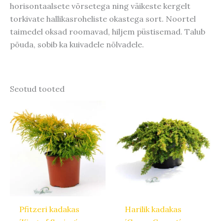
horisontaalsete võrsetega ning väikeste kergelt
torkivate hallikasroheliste okastega sort. Noortel
taimedel oksad roomavad, hiljem püstisemad. Talub
põuda, sobib ka kuivadele nõlvadele.
Seotud tooted
Hinnavahemik:
Hinnavahemik:
Algne
Praegune
Sellel
Sellel
3,12 €
3,90 €
hind
hind
tootel
tootel
kuni
kuni
oli:
on:
25,92 €
32,40 €
12,00 €.
9,60 €.
on
on
mitu
mitu
varianti.
varianti.
Valikuid
Valikuid
saab
saab
teha
teha
Pfitzeri kadakas
Harilik kadakas
tootelehel.
tootelehel.