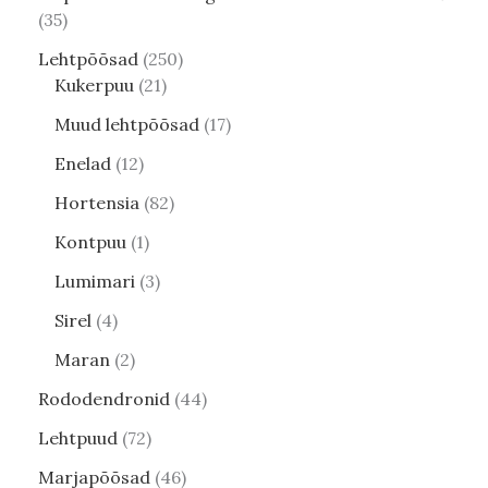
35
Lehtpõõsad
250
Kukerpuu
21
Muud lehtpõõsad
17
Enelad
12
Hortensia
82
Kontpuu
1
Lumimari
3
Sirel
4
Maran
2
Rododendronid
44
Lehtpuud
72
Marjapõõsad
46