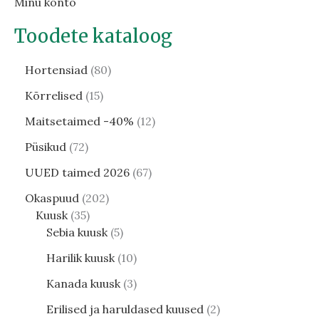
Minu konto
Toodete kataloog
Hortensiad
80
Kõrrelised
15
Maitsetaimed -40%
12
Püsikud
72
UUED taimed 2026
67
Okaspuud
202
Kuusk
35
Sebia kuusk
5
Harilik kuusk
10
Kanada kuusk
3
Erilised ja haruldased kuused
2