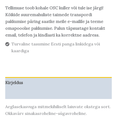
Tellimuse toob kohale OSC kuller või tule ise järgi!
Kõikide suuremahuliste taimede transpordi
pakkumise päring saatke meile e-mailile ja teeme
omapooolse pakkumise. Palun täpsustage kontakt
email, telefon ja kindlasti ka korrektne aadress.
Turvaline tasumine Eesti panga linkidega või
kaardiga
Kirjeldus
Taime kasvupotentsiaal
Aeglasekasvuga mitmekihiliselt laiuvate okstega sort.
Okkavärv sinakasroheline-sügavroheline.