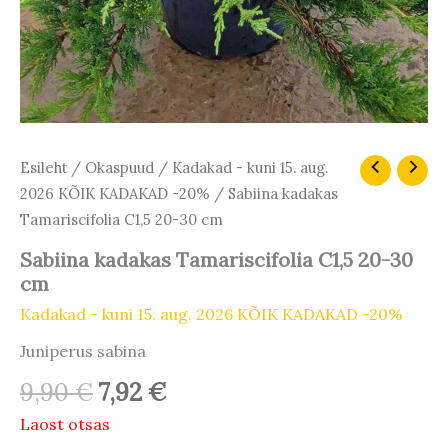
Algne
Praegune
Esileht
/
Okaspuud
/
Kadakad - kuni 15. aug.
hind
hind
2026 KÕIK KADAKAD -20%
/ Sabiina kadakas
oli:
on:
Tamariscifolia C1,5 20-30 cm
9,90 €.
7,92 €.
Sabiina kadakas Tamariscifolia C1,5 20-30
cm
Kadakad - kuni 15. aug. 2026 KÕIK KADAKAD -20%
Juniperus sabina
9,90
€
7,92
€
Laost otsas