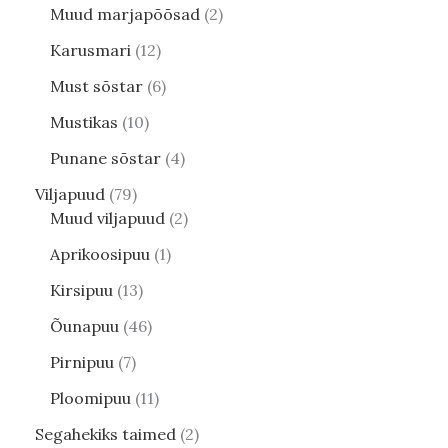
Muud marjapõõsad
2
Karusmari
12
Must sõstar
6
Mustikas
10
Punane sõstar
4
Viljapuud
79
Muud viljapuud
2
Aprikoosipuu
1
Kirsipuu
13
Õunapuu
46
Pirnipuu
7
Ploomipuu
11
Segahekiks taimed
2