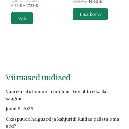
7,90
€
–
21,60
€
18,00
€
14,40
€
6,32
€
–
17,28
€
Lisa korvi
Vali
Viimased uudised
Vaarika istutamine ja hooldus: teejuht rikkaliku
saagini
juuni 8, 2026
Okaspuude haigused ja kahjurid: Kuidas päästa oma
aed?